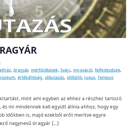
ÓRAGYÁR
g
etház
,
óragyár
,
mérföldkövek
,
Svájc
,
innováció
,
felfedezések
,
múzeum
,
értékállóság
,
időutazás
,
időtálló
,
luxus
,
Tempus
kitartást, mint ami egyben az ehhez a részhez tartozó
k, és mi mindennek kell együtt állnia ahhoz, hogy egy
ebb időkben is, majd ezekből erőt merítve egyre
kező nagynevű óragyár […]