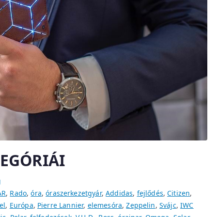
EGÓRIÁI
g
AR
,
Rado
,
óra
,
óraszerkezetgyár
,
Addidas
,
fejlődés
,
Citizen
,
el
,
Európa
,
Pierre Lannier
,
elemesóra
,
Zeppelin
,
Svájc
,
IWC