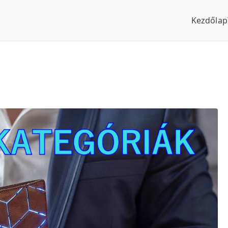
Kezdőlap
us Óraszaküzlet