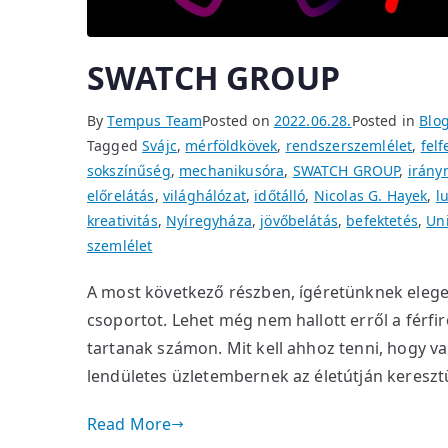
SWATCH GROUP
By
Tempus Team
Posted on
2022.06.28.
Posted in
Blo
Tagged
Svájc
,
mérföldkövek
,
rendszerszemlélet
,
fel
sokszínűség
,
mechanikusóra
,
SWATCH GROUP
,
irány
előrelátás
,
világhálózat
,
időtálló
,
Nicolas G. Hayek
,
l
kreativitás
,
Nyíregyháza
,
jövőbelátás
,
befektetés
,
Un
szemlélet
A most következő részben, ígéretünknek eleget
csoportot. Lehet még nem hallott erről a férfi
tartanak számon. Mit kell ahhoz tenni, hogy va
lendületes üzletembernek az életútján keresztü
Read More