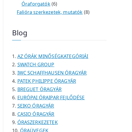
é
t
t
6
r
0
m
m
Óraforgatók
6
k
e
e
t
m
t
é
é
8
Falióra szerkezetek, mutatók
8
r
r
e
é
e
k
k
t
m
m
r
k
r
e
Blog
é
é
m
m
r
k
k
é
é
m
k
k
é
AZ ÓRÁK MINŐSÉGKATEGÓRIÁI
k
SWATCH GROUP
IWC SCHAFFHAUSEN ÓRAGYÁR
PATEK PHILIPPE ÓRAGYÁR
BREGUET ÓRAGYÁR
EURÓPAI ÓRAIPAR FEJLŐDÉSE
SEIKO ÓRAGYÁR
CASIO ÓRAGYÁR
ÓRASZERKEZETEK
ÓRAÜVEGEK