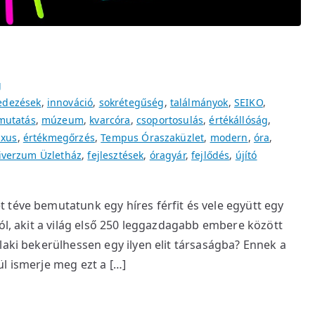
g
fedezések
,
innováció
,
sokrétegűség
,
találmányok
,
SEIKO
,
mutatás
,
múzeum
,
kvarcóra
,
csoportosulás
,
értékállóság
,
uxus
,
értékmegőrzés
,
Tempus Óraszaküzlet
,
modern
,
óra
,
iverzum Üzletház
,
fejlesztések
,
óragyár
,
fejlődés
,
újító
 téve bemutatunk egy híres férfit és vele együtt egy
ról, akit a világ első 250 leggazdagabb embere között
laki bekerülhessen egy ilyen elit társaságba? Ennek a
l ismerje meg ezt a […]