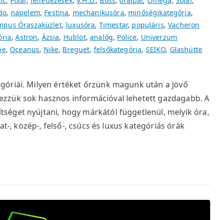
ic
,
Polar
,
felfedezések
,
V.H.D.
,
Boss
,
óraipar
,
Omega
,
Solar
,
do
,
napelem
,
Festina
,
mechanikusóra
,
minőségikategória
,
mpus Óraszaküzlet
,
luxusóra
,
Timestar
,
populáris
,
Vacheron
ória
,
Astron
,
Ázsia
,
Hublot
,
analóg
,
Police
,
Univerzum
pe
,
Oceanus
,
Nike
,
Breguet
,
felsőkategória
,
SEIKO
,
Glashütte
góriái. Milyen értéket őrzünk magunk után a jövő
zzük sok hasznos információval lehetett gazdagabb. A
séget nyújtani, hogy márkától függetlenül, melyik óra,
at-, közép-, felső-, csúcs és luxus kategóriás órák