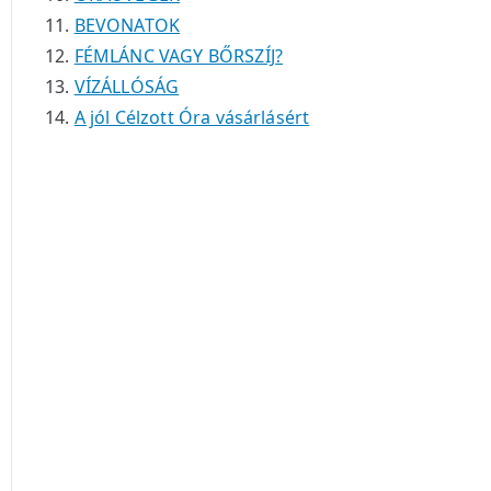
BEVONATOK
FÉMLÁNC VAGY BŐRSZÍJ?
VÍZÁLLÓSÁG
A jól Célzott Óra vásárlásért