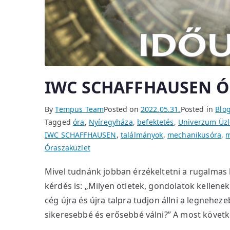
IWC SCHAFFHAUSEN 
By
Tempus Team
Posted on
2022.05.31.
Posted in
Blo
Tagged
óra
,
Nyíregyháza
,
befektetés
,
Univerzum Üzl
IWC SCHAFFHAUSEN
,
találmányok
,
mechanikusóra
,
Óraszaküzlet
Mivel tudnánk jobban érzékeltetni a rugalmas 
kérdés is: „Milyen ötletek, gondolatok kellene
cég újra és újra talpra tudjon állni a legnehez
sikeresebbé és erősebbé válni?” A most követ