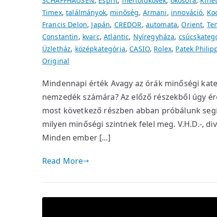
SCHAFFHAUSEN
,
Esprit
,
mérföldkövek
,
okosóra
,
Kinet
Timex
,
találmányok
,
minőség
,
Armani
,
innováció
,
Ko
Francis Delon
,
Japán
,
CREDOR
,
automata
,
Orient
,
Te
Constantin
,
kvarc
,
Atlantic
,
Nyíregyháza
,
csúcskateg
Üzletház
,
középkategória
,
CASIO
,
Rolex
,
Patek Philip
Original
Mindennapi érték Avagy az órák minőségi kate
nemzedék számára? Az előző részekből úgy ére
most következő részben abban próbálunk segít
milyen minőségi szintnek felel meg. V.H.D.-, div
Minden ember […]
Read More