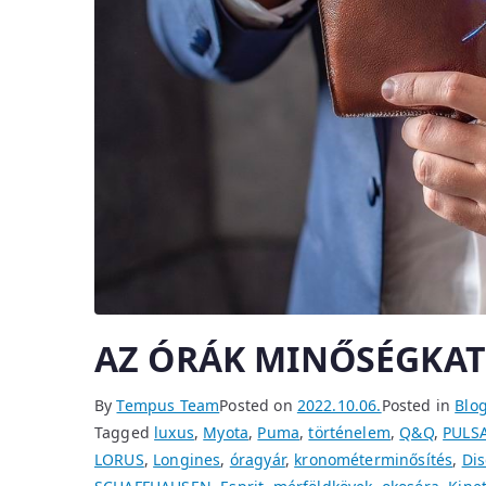
AZ ÓRÁK MINŐSÉGKAT
By
Tempus Team
Posted on
2022.10.06.
Posted in
Blo
Tagged
luxus
,
Myota
,
Puma
,
történelem
,
Q&Q
,
PULS
LORUS
,
Longines
,
óragyár
,
kronométerminősítés
,
Dis