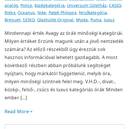
analóg
,
Police
,
középkategória
,
Univerzum Üzletház
,
CASIO
,
Rolex
,
Oceanus
,
Nike
,
Patek Philippe
,
felsőkategória
,
Breguet
,
SEIKO
,
Glashütte Original
,
Myota
,
Puma
,
luxus
Mindennapi érték Avagy az órák minőségi kategóriái.
Milyen értéket őrzünk magunk után a jövő nemzedék
számára? Az előző részekből úgy érezzük sok
hasznos információval lehetett gazdagabb. A most
következő részben abban próbálunk segítséget
nyújtani, hogy márkától függetlenül, melyik óra,
milyen minőségi szintnek felel meg. V.H.D.-, divat-,
közép-, felső-, csúcs és luxus kategóriás órák Minden
ember […]
Read More