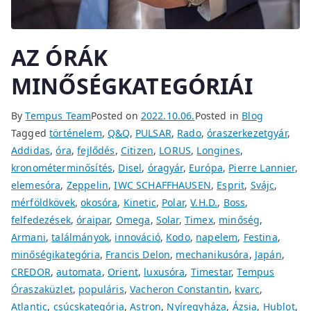
AZ ÓRÁK
MINŐSÉGKATEGÓRIÁI
By
Tempus Team
Posted on
2022.10.06.
Posted in
Blog
Tagged
történelem
,
Q&Q
,
PULSAR
,
Rado
,
óraszerkezetgyár
,
Addidas
,
óra
,
fejlődés
,
Citizen
,
LORUS
,
Longines
,
kronométerminősítés
,
Disel
,
óragyár
,
Európa
,
Pierre Lannier
,
elemesóra
,
Zeppelin
,
IWC SCHAFFHAUSEN
,
Esprit
,
Svájc
,
mérföldkövek
,
okosóra
,
Kinetic
,
Polar
,
V.H.D.
,
Boss
,
felfedezések
,
óraipar
,
Omega
,
Solar
,
Timex
,
minőség
,
Armani
,
találmányok
,
innováció
,
Kodo
,
napelem
,
Festina
,
minőségikategória
,
Francis Delon
,
mechanikusóra
,
Japán
,
CREDOR
,
automata
,
Orient
,
luxusóra
,
Timestar
,
Tempus
Óraszaküzlet
,
populáris
,
Vacheron Constantin
,
kvarc
,
Atlantic
,
csúcskategória
,
Astron
,
Nyíregyháza
,
Ázsia
,
Hublot
,