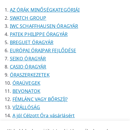
k
k
é
AZ ÓRÁK MINŐSÉGKATEGÓRIÁI
k
SWATCH GROUP
IWC SCHAFFHAUSEN ÓRAGYÁR
PATEK PHILIPPE ÓRAGYÁR
BREGUET ÓRAGYÁR
EURÓPAI ÓRAIPAR FEJLŐDÉSE
SEIKO ÓRAGYÁR
CASIO ÓRAGYÁR
ÓRASZERKEZETEK
ÓRAÜVEGEK
BEVONATOK
FÉMLÁNC VAGY BŐRSZÍJ?
VÍZÁLLÓSÁG
A jól Célzott Óra vásárlásért