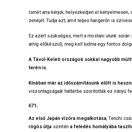
Ismét arra kérjük, helyezkedjen el kényelmesen,
zenéjét. Tudja azt, amit teljes hangerőn is szíve
Ez azért szükséges, mert a mostani utunk során
amíg előkészül), meg kell tudnia egy fontos dolg
A Távol-Keleti országok sokkal nagyobb múltt
terén is.
Kínában már az időszámításunk előtt is hasz
viszontagságaik háttérbe szorították ez irányú fe
671.
Az első Japán vízóra megalkotása
, Tenchi csá
rögös útja
szintén
a feledés homályába taszíto