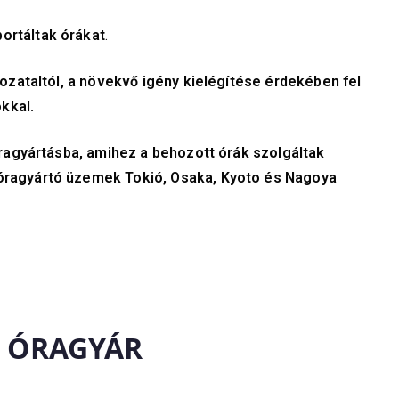
ortáltak órákat
.
ozataltól, a növekvő igény kielégítése érdekében fel
ókkal.
óragyártásba, amihez a behozott órák szolgáltak
óragyártó üzemek Tokió, Osaka, Kyoto és Nagoya
O
ÓRAGYÁR