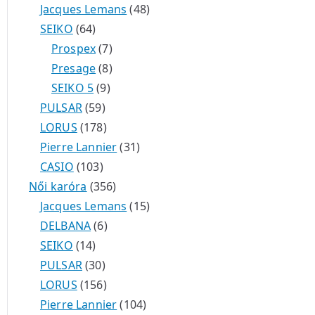
Jacques Lemans
48
k
SEIKO
64
Prospex
7
Presage
8
SEIKO 5
9
PULSAR
59
LORUS
178
Pierre Lannier
31
CASIO
103
Női karóra
356
Jacques Lemans
15
DELBANA
6
SEIKO
14
PULSAR
30
LORUS
156
Pierre Lannier
104