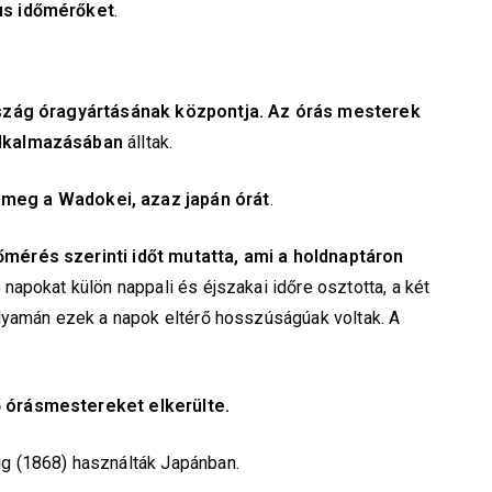
us időmérőket
.
rszág óragyártásának központja.
Az órás mesterek
alkalmazásában
álltak.
 meg a
Wadokei, azaz japán órát
.
mérés szerinti időt mutatta, ami a holdnaptáron
 napokat külön nappali és éjszakai időre osztotta, a két
lyamán ezek a napok eltérő hosszúságúak voltak. A
 órásmestereket elkerülte.
g (1868) használták Japánban.