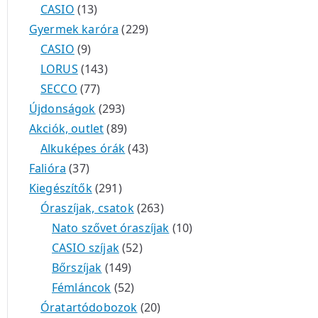
CASIO
13
Gyermek karóra
229
CASIO
9
LORUS
143
SECCO
77
Újdonságok
293
Akciók, outlet
89
Alkuképes órák
43
Falióra
37
Kiegészítők
291
Óraszíjak, csatok
263
Nato szővet óraszíjak
10
CASIO szíjak
52
Bőrszíjak
149
Fémláncok
52
Óratartódobozok
20