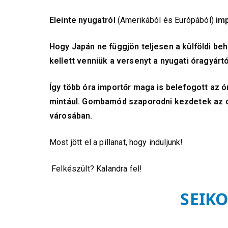
Eleinte nyugatról
(Amerikából és Európából)
imp
Hogy Japán ne függjön teljesen a külföldi beh
kellett venniük a versenyt a nyugati óragyárt
Így több óra importőr maga is belefogott az 
mintául. Gombamód szaporodni kezdetek az 
városában.
Most jött el a pillanat, hogy induljunk!
Felkészült? Kalandra fel!
SEIK