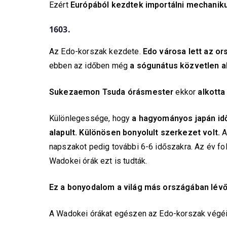
Ezért
Európából kezdtek importálni mechanik
1603.
Az Edo-korszak kezdete.
Edo városa lett az o
ebben az időben még
a sógunátus közvetlen 
Sukezaemon Tsuda órásmester
ekkor
alkotta
Különlegessége, hogy
a hagyományos japán idő
alapult. Különösen bonyolult szerkezet volt.
A
napszakot pedig további 6-6 időszakra. Az év fo
Wadokei órák ezt is tudták.
Ez a bonyodalom a világ más országában lévő
A Wadokei órákat egészen az Edo-korszak végéi