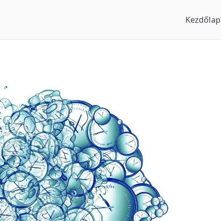
Kezdőlap
us Óraszaküzlet