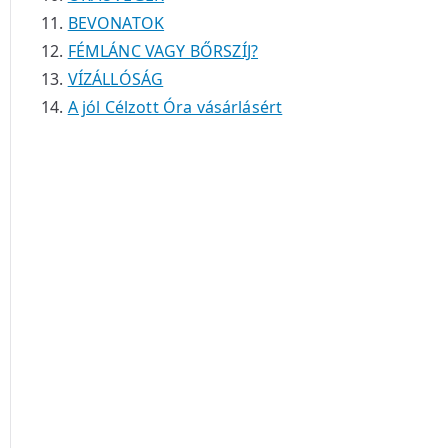
BEVONATOK
FÉMLÁNC VAGY BŐRSZÍJ?
VÍZÁLLÓSÁG
A jól Célzott Óra vásárlásért