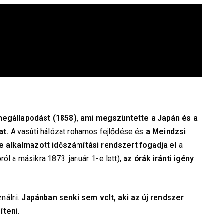
 megállapodást (1858), ami megszüntette a Japán és a
at.
A vasúti hálózat rohamos fejlődése és
a Meindzsi
e alkalmazott időszámítási rendszert fogadja el
a
ól a másikra 1873. január. 1-e lett),
az órák iránti igény
nálni.
Japánban senki sem volt, aki az új rendszer
íteni.