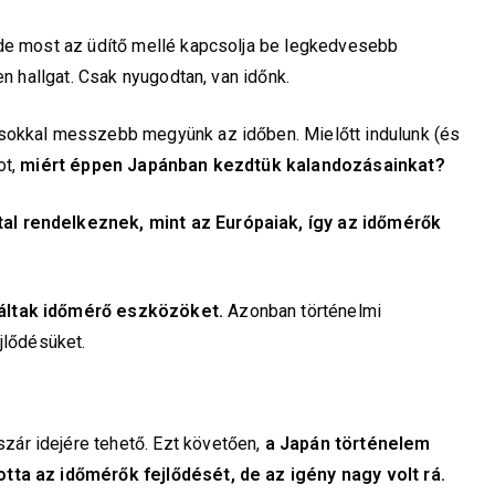
 de most az üdítő mellé kapcsolja be legkedvesebb
sen hallgat. Csak nyugodtan, van időnk.
 sokkal messzebb megyünk az időben. Mielőtt indulunk (és
ot,
miért éppen Japánban kezdtük kalandozásainkat?
al rendelkeznek, mint az Európaiak, így az időmérők
náltak időmérő eszközöket.
Azonban történelmi
jlődésüket.
szár idejére tehető. Ezt követően,
a Japán történelem
tta az időmérők fejlődését, de az igény nagy volt rá.