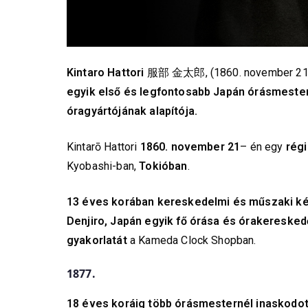
Kintaro Hattori
服部 金太郎, (1860. november 21. 
egyik első és legfontosabb Japán órásmester
óragyártójának alapítója.
Kintarō Hattori
1860. november 21
– én egy
régi
Kyobashi-ban,
Tokióban
.
13 éves korában kereskedelmi és műszaki ké
Denjiro, Japán egyik fő órása és órakeresked
gyakorlatát
a Kameda Clock Shopban.
1877.
18 éves koráig több órásmesternél inaskodott 