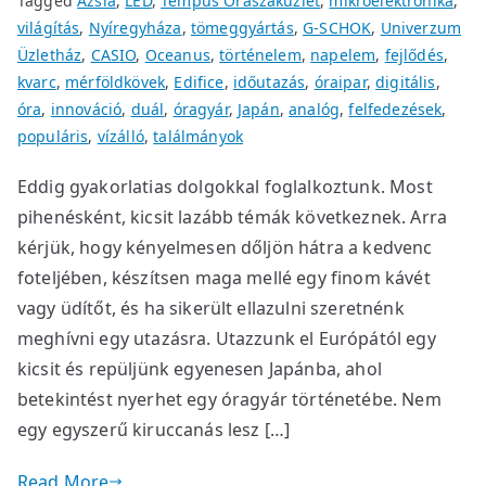
Tagged
Ázsia
,
LED
,
Tempus Óraszaküzlet
,
mikroelektronika
,
világítás
,
Nyíregyháza
,
tömeggyártás
,
G-SCHOK
,
Univerzum
Üzletház
,
CASIO
,
Oceanus
,
történelem
,
napelem
,
fejlődés
,
kvarc
,
mérföldkövek
,
Edifice
,
időutazás
,
óraipar
,
digitális
,
óra
,
innováció
,
duál
,
óragyár
,
Japán
,
analóg
,
felfedezések
,
populáris
,
vízálló
,
találmányok
Eddig gyakorlatias dolgokkal foglalkoztunk. Most
pihenésként, kicsit lazább témák következnek. Arra
kérjük, hogy kényelmesen dőljön hátra a kedvenc
foteljében, készítsen maga mellé egy finom kávét
vagy üdítőt, és ha sikerült ellazulni szeretnénk
meghívni egy utazásra. Utazzunk el Európától egy
kicsit és repüljünk egyenesen Japánba, ahol
betekintést nyerhet egy óragyár történetébe. Nem
egy egyszerű kiruccanás lesz […]
Read More