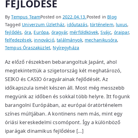
FEJLŐDÉSE
By
Tempus Team
Posted on
2022.04.13.
Posted in
Blog
Tagged
Univerzum Üzletház
,
időutazás
,
történelem
,
luxus
,
fejlődés
,
óra
,
Európa
,
óragyár
,
mérföldkövek
,
Svájc
,
óraipar
,
felfedezések
,
innováció
,
találmányok
,
mechanikusóra
,
Tempus Óraszaküzlet
,
Nyíregyháza
Az előző részekben bebarangoltuk Japánt, ahol
megtekintettük a szigetország két meghatározó,
SEIKO és CASIO óragyárainak fejlődését. Az
időkapszula ismét készen áll. Most még messzebb
megyünk az időben és sokkal több helyre. Itt fogunk
barangolni Európában, az európai óratörténelem
színes múltjában. A kontinens nem más, mint egy
óriási kereskedelmi csomópont. Így a különböző
iparágak dinamikus fejlődése […]