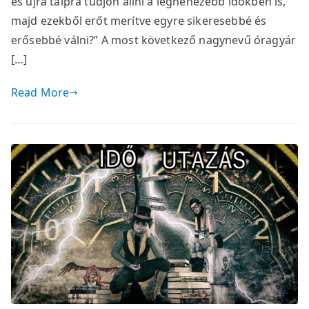
és újra talpra tudjon állni a legnehezebb időkben is,
majd ezekből erőt merítve egyre sikeresebbé és
erősebbé válni?” A most következő nagynevű óragyár
[…]
Read More