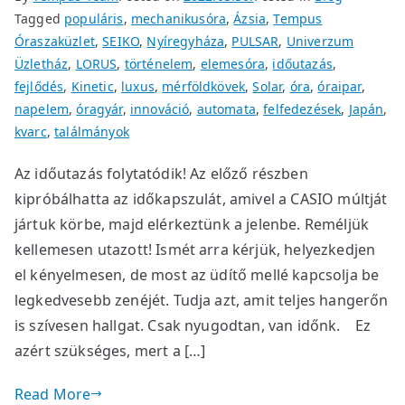
Tagged
populáris
,
mechanikusóra
,
Ázsia
,
Tempus
Óraszaküzlet
,
SEIKO
,
Nyíregyháza
,
PULSAR
,
Univerzum
Üzletház
,
LORUS
,
történelem
,
elemesóra
,
időutazás
,
fejlődés
,
Kinetic
,
luxus
,
mérföldkövek
,
Solar
,
óra
,
óraipar
,
napelem
,
óragyár
,
innováció
,
automata
,
felfedezések
,
Japán
,
kvarc
,
találmányok
Az időutazás folytatódik! Az előző részben
kipróbálhatta az időkapszulát, amivel a CASIO múltját
jártuk körbe, majd elérkeztünk a jelenbe. Reméljük
kellemesen utazott! Ismét arra kérjük, helyezkedjen
el kényelmesen, de most az üdítő mellé kapcsolja be
legkedvesebb zenéjét. Tudja azt, amit teljes hangerőn
is szívesen hallgat. Csak nyugodtan, van időnk. Ez
azért szükséges, mert a […]
Read More