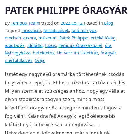
PATEK PHILIPPE ÓRAGYÁR
By
Tempus Team
Posted on
2022.05.12.
Posted in
Blog
Tagged
innováció
,
felfedezések
,
találmányok
,
mechanikusóra
,
múzeum
,
Patek Philippe
,
értékállóság
,
időutazás
,
időtálló
,
luxus
,
Tempus Óraszaküzlet
,
óra
,
Nyíregyháza
,
befektetés
,
Univerzum Üzletház
,
óragyár
,
mérföldkövek
,
Svájc
Ismét egy nagynevű óramárka történetének csodás
helyszínére repítjük. Ehhez a részhez tartózó kérdés:
Milyen szemlélet szükséges ahhoz, hogy egy vállalat
olyan stabilitásra tagyen szert, mint a most
következő óragyár? Az út végére minden világossá
fog válni. Kalandra fel! Az egyik legtökéletesebb
kilátást nyújtó helyre szól a meghívása. –
Helyezkedjen el kényelmesen, máris indulunk.