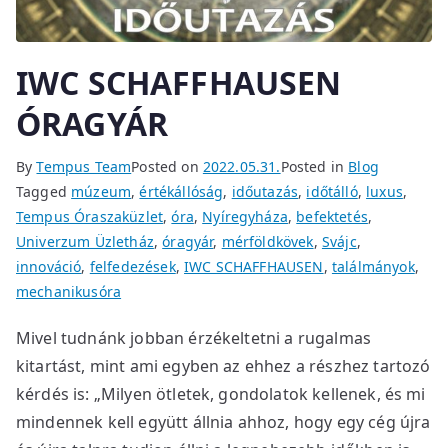
IWC SCHAFFHAUSEN
ÓRAGYÁR
By
Tempus Team
Posted on
2022.05.31.
Posted in
Blog
Tagged
múzeum
,
értékállóság
,
időutazás
,
időtálló
,
luxus
,
Tempus Óraszaküzlet
,
óra
,
Nyíregyháza
,
befektetés
,
Univerzum Üzletház
,
óragyár
,
mérföldkövek
,
Svájc
,
innováció
,
felfedezések
,
IWC SCHAFFHAUSEN
,
találmányok
,
mechanikusóra
Mivel tudnánk jobban érzékeltetni a rugalmas
kitartást, mint ami egyben az ehhez a részhez tartozó
kérdés is: „Milyen ötletek, gondolatok kellenek, és mi
mindennek kell együtt állnia ahhoz, hogy egy cég újra