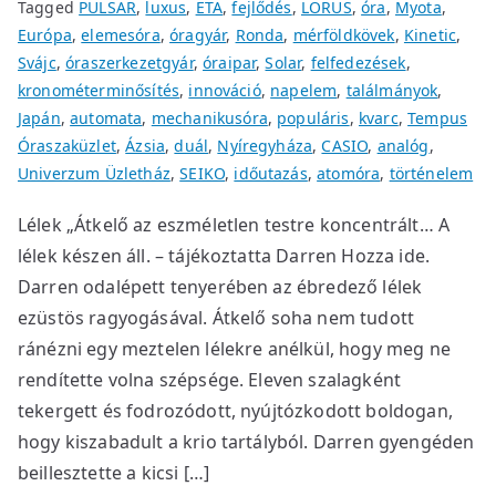
Tagged
PULSAR
,
luxus
,
ETA
,
fejlődés
,
LORUS
,
óra
,
Myota
,
Európa
,
elemesóra
,
óragyár
,
Ronda
,
mérföldkövek
,
Kinetic
,
Svájc
,
óraszerkezetgyár
,
óraipar
,
Solar
,
felfedezések
,
kronométerminősítés
,
innováció
,
napelem
,
találmányok
,
Japán
,
automata
,
mechanikusóra
,
populáris
,
kvarc
,
Tempus
Óraszaküzlet
,
Ázsia
,
duál
,
Nyíregyháza
,
CASIO
,
analóg
,
Univerzum Üzletház
,
SEIKO
,
időutazás
,
atomóra
,
történelem
Lélek „Átkelő az eszméletlen testre koncentrált… A
lélek készen áll. – tájékoztatta Darren Hozza ide.
Darren odalépett tenyerében az ébredező lélek
ezüstös ragyogásával. Átkelő soha nem tudott
ránézni egy meztelen lélekre anélkül, hogy meg ne
rendítette volna szépsége. Eleven szalagként
tekergett és fodrozódott, nyújtózkodott boldogan,
hogy kiszabadult a krio tartályból. Darren gyengéden
beillesztette a kicsi […]