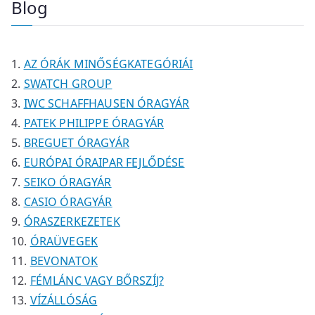
Blog
é
é
m
m
r
k
k
é
é
m
k
k
é
AZ ÓRÁK MINŐSÉGKATEGÓRIÁI
k
SWATCH GROUP
IWC SCHAFFHAUSEN ÓRAGYÁR
PATEK PHILIPPE ÓRAGYÁR
BREGUET ÓRAGYÁR
EURÓPAI ÓRAIPAR FEJLŐDÉSE
SEIKO ÓRAGYÁR
CASIO ÓRAGYÁR
ÓRASZERKEZETEK
ÓRAÜVEGEK
BEVONATOK
FÉMLÁNC VAGY BŐRSZÍJ?
VÍZÁLLÓSÁG