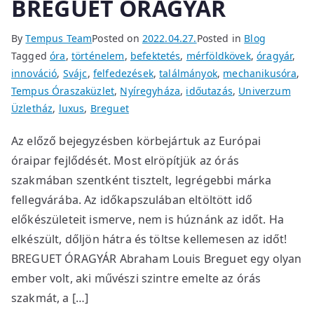
BREGUET ÓRAGYÁR
By
Tempus Team
Posted on
2022.04.27.
Posted in
Blog
Tagged
óra
,
történelem
,
befektetés
,
mérföldkövek
,
óragyár
,
innováció
,
Svájc
,
felfedezések
,
találmányok
,
mechanikusóra
,
Tempus Óraszaküzlet
,
Nyíregyháza
,
időutazás
,
Univerzum
Üzletház
,
luxus
,
Breguet
Az előző bejegyzésben körbejártuk az Európai
óraipar fejlődését. Most elröpítjük az órás
szakmában szentként tisztelt, legrégebbi márka
fellegvárába. Az időkapszulában eltöltött idő
előkészületeit ismerve, nem is húznánk az időt. Ha
elkészült, dőljön hátra és töltse kellemesen az időt!
BREGUET ÓRAGYÁR Abraham Louis Breguet egy olyan
ember volt, aki művészi szintre emelte az órás
szakmát, a […]