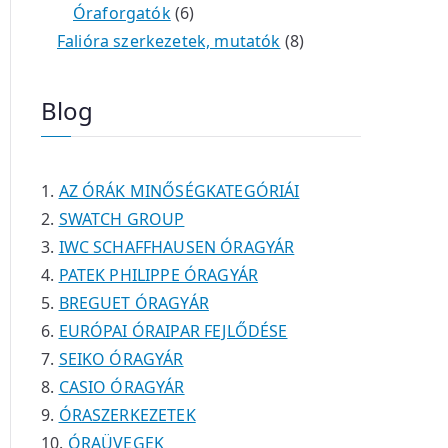
é
t
t
6
r
0
m
m
Óraforgatók
6
k
e
e
t
m
t
é
é
8
Falióra szerkezetek, mutatók
8
r
r
e
é
e
k
k
t
m
m
r
k
r
e
Blog
é
é
m
m
r
k
k
é
é
m
k
k
é
AZ ÓRÁK MINŐSÉGKATEGÓRIÁI
k
SWATCH GROUP
IWC SCHAFFHAUSEN ÓRAGYÁR
PATEK PHILIPPE ÓRAGYÁR
BREGUET ÓRAGYÁR
EURÓPAI ÓRAIPAR FEJLŐDÉSE
SEIKO ÓRAGYÁR
CASIO ÓRAGYÁR
ÓRASZERKEZETEK
ÓRAÜVEGEK