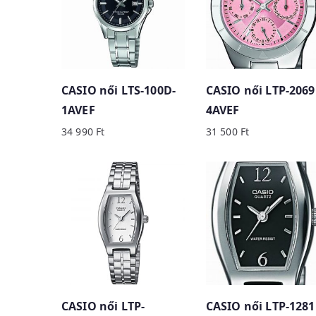
b
y
p
r
CASIO női LTS-100D-
CASIO női LTP-2069
i
1AVEF
4AVEF
c
34 990
Ft
31 500
Ft
e
:
h
i
g
h
t
o
l
CASIO női LTP-
CASIO női LTP-1281
o