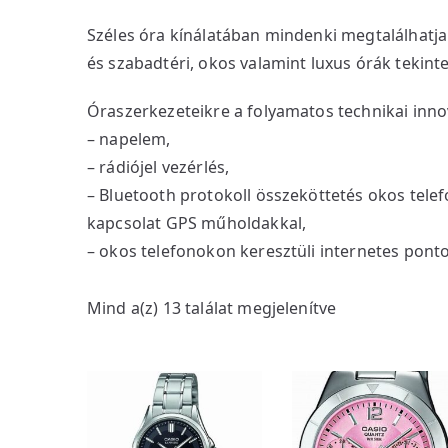
Széles óra kínálatában mindenki megtalálhatj
és szabadtéri, okos valamint luxus órák tekint
Óraszerkezeteikre a folyamatos technikai innov
– napelem,
– rádiójel vezérlés,
– Bluetooth protokoll összeköttetés okos telef
kapcsolat GPS műholdakkal,
– okos telefonokon keresztüli internetes pontos
S
Mind a(z) 13 találat megjelenítve
o
r
t
e
d