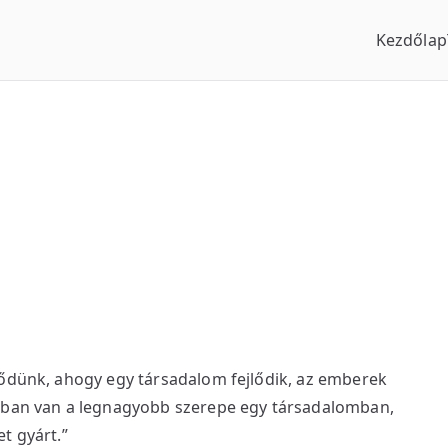
Kezdőlap
us Óraszaküzlet
lődünk, ahogy egy társadalom fejlődik, az emberek
abban van a legnagyobb szerepe egy társadalomban,
t gyárt.”