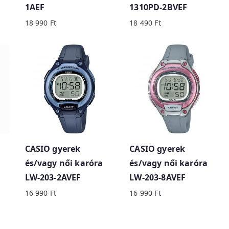
1AEF
1310PD-2BVEF
18 990
Ft
18 490
Ft
CASIO gyerek
CASIO gyerek
és/vagy női karóra
és/vagy női karóra
LW-203-2AVEF
LW-203-8AVEF
16 990
Ft
16 990
Ft