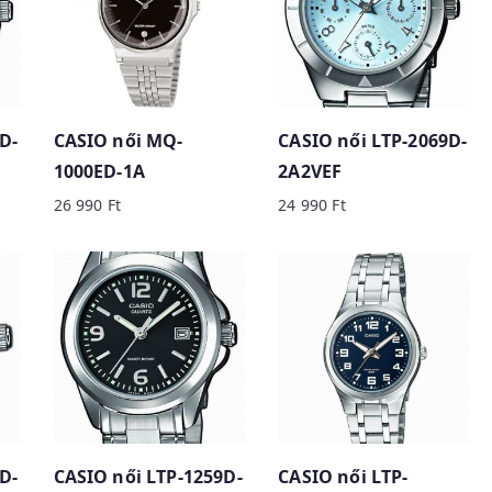
D-
CASIO női MQ-
CASIO női LTP-2069D-
1000ED-1A
2A2VEF
26 990
Ft
24 990
Ft
D-
CASIO női LTP-1259D-
CASIO női LTP-