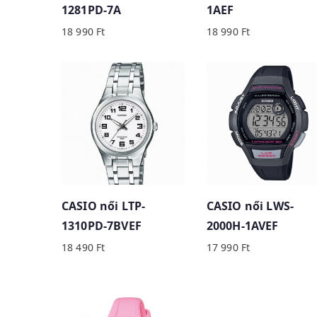
1281PD-7A
1AEF
w
18 990
Ft
18 990
Ft
CASIO női LTP-
CASIO női LWS-
1310PD-7BVEF
2000H-1AVEF
18 490
Ft
17 990
Ft