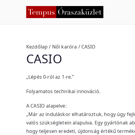
Skip
to
Temp
Nyíregyháza
content
Kezdőlap
/
Női karóra
/ CASIO
CASIO
„Lépés 0-ról az 1-re.”
Folyamatos technikai innováció.
A CASIO alapelve:
„Már az induláskor elhatároztuk, hogy úgy fej
valós szükségletein alapulva. Egy gyártónak 
hogy teljesen eredeti, újdonság értékű terméke