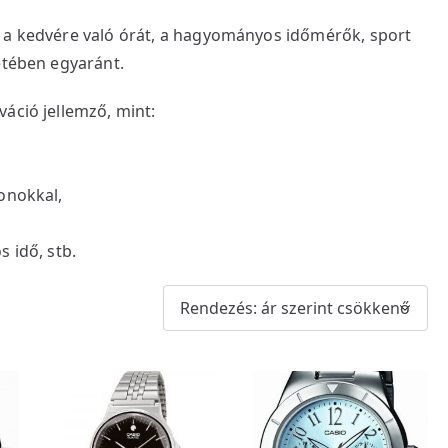
a a kedvére való órát, a hagyományos időmérők, sport
etében egyaránt.
áció jellemző, mint:
onokkal,
 idő, stb.