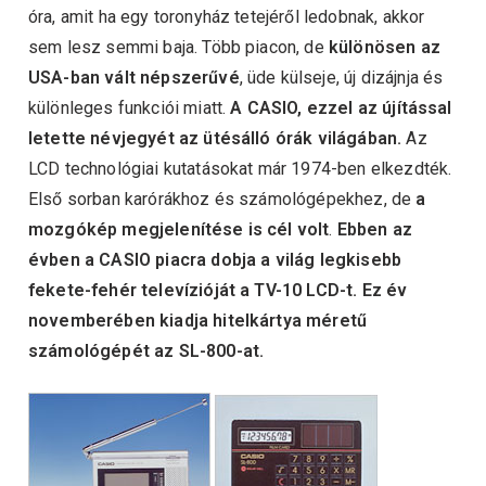
óra, amit ha egy toronyház tetejéről ledobnak, akkor
sem lesz semmi baja. Több piacon, de
különösen az
USA-ban vált népszerűvé
, üde külseje, új dizájnja és
különleges funkciói miatt.
A CASIO, ezzel az újítással
letette névjegyét az ütésálló órák világában.
Az
LCD technológiai kutatásokat már 1974-ben elkezdték.
Első sorban karórákhoz és számológépekhez, de
a
mozgókép megjelenítése is cél volt
.
Ebben az
évben a CASIO piacra dobja a világ legkisebb
fekete-fehér televízióját a TV-10 LCD-t. Ez év
novemberében kiadja hitelkártya méretű
számológépét az SL-800-at.