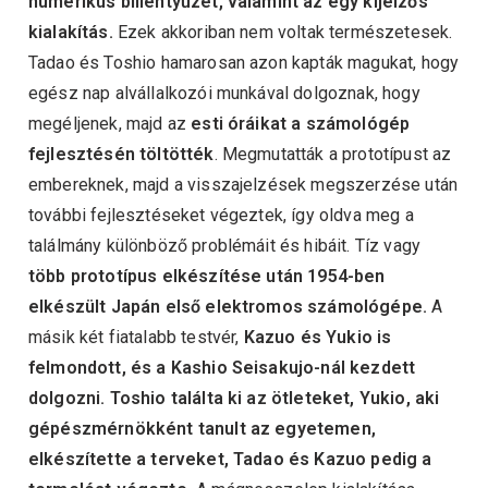
numerikus billentyűzet, valamint az egy kijelzős
kialakítás.
Ezek akkoriban nem voltak természetesek.
Tadao és Toshio hamarosan azon kapták magukat, hogy
egész nap alvállalkozói munkával dolgoznak, hogy
megéljenek, majd az
esti óráikat a számológép
fejlesztésén töltötték
. Megmutatták a prototípust az
embereknek, majd a visszajelzések megszerzése után
további fejlesztéseket végeztek, így oldva meg a
találmány különböző problémáit és hibáit. Tíz vagy
több prototípus elkészítése után 1954-ben
elkészült Japán első elektromos számológépe.
A
másik két fiatalabb testvér,
Kazuo és Yukio is
felmondott, és a Kashio Seisakujo-nál kezdett
dolgozni. Toshio találta ki az ötleteket, Yukio, aki
gépészmérnökként tanult az egyetemen,
elkészítette a terveket, Tadao és Kazuo pedig a