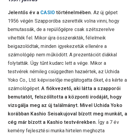
Jelentős év a
CASIO
történelmében.
Az új gépet
1956 végén Szapporóba szerették volna vinni, hogy
bemutassák, de a repülőgépre csak szétszerelve
vihették fel. Mikor újra összerakták, félelmeik
beigazolódtak, minden igyekezetük ellenére a
számológép nem működött. A prezentációt diákkal
folytatták. Úgy tűnt kudarc lett a vége. Mikor a
testvérek némileg csüggedten hazaértek, az Uchida
Yoko Co., Ltd. képviselője meglátogatta őket, és kérte a
számológépet.
A fiókvezető, aki látta a szapporói
bemutatót, felszólította a központi irodáját, hogy
vizsgálja meg az új találmányt. Mivel Uchida Yoko
korábban Kashio Seisakujoval bízott meg munkát, a
cég már bízott a Kashio testvérekben.
Így a 7 év
kemény fejlesztési munka hirtelen meghozta