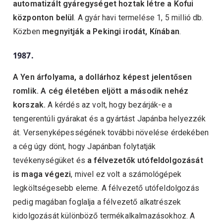
automatizált gyáregységet hoztak létre a Kofui
központon belül
. A gyár havi termelése 1, 5 millió db.
Közben
megnyitják a Pekingi irodát, Kínában
.
1987.
A Yen árfolyama, a dollárhoz képest jelentősen
romlik.
A cég életében eljött a második nehéz
korszak.
A kérdés az volt, hogy bezárják-e a
tengerentúli gyárakat és a gyártást Japánba helyezzék
át. Versenyképességének további növelése érdekében
a cég úgy dönt, hogy Japánban folytatják
tevékenységüket és
a félvezetők utófeldolgozását
is maga végezi
, mivel ez volt a számológépek
legköltségesebb eleme. A félvezető utófeldolgozás
pedig magában foglalja a félvezető alkatrészek
kidolgozását különböző termékalkalmazásokhoz. A