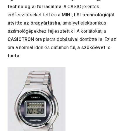
technológiai forradalma
. A CASIO jelentős
erőfeszítéseket tett és
a MINI, LSI technológiáját
átvitte az óragyártásba,
amelyet elektronikus
számológépekhez fejlesztett ki. A korlátokat, a
CASIOTRON
óra piacra dobásával döntötte le. Ez az
óra a normál időn és dátumon túl,
a szökőévet is
tudta
.