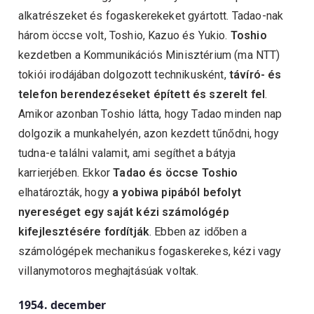
alkatrészeket és fogaskerekeket gyártott. Tadao-nak
három öccse volt, Toshio, Kazuo és Yukio.
Toshio
kezdetben a Kommunikációs Minisztérium (ma NTT)
tokiói irodájában dolgozott technikusként,
távíró- és
telefon berendezéseket épített és szerelt fel
.
Amikor azonban Toshio látta, hogy Tadao minden nap
dolgozik a munkahelyén, azon kezdett tűnődni, hogy
tudna-e találni valamit, ami segíthet a bátyja
karrierjében. Ekkor
Tadao és öccse Toshio
elhatározták, hogy
a yobiwa pipából befolyt
nyereséget egy saját kézi számológép
kifejlesztésére fordítják
. Ebben az időben a
számológépek mechanikus fogaskerekes, kézi vagy
villanymotoros meghajtásúak voltak.
1954. december