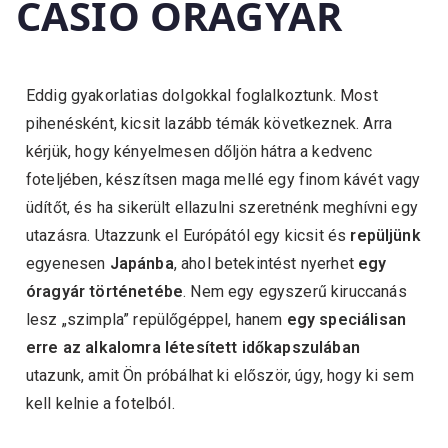
CASIO ÓRAGYÁR
Eddig gyakorlatias dolgokkal foglalkoztunk. Most
pihenésként, kicsit lazább témák következnek. Arra
kérjük, hogy kényelmesen dőljön hátra a kedvenc
foteljében, készítsen maga mellé egy finom kávét vagy
üdítőt, és ha sikerült ellazulni szeretnénk meghívni egy
utazásra. Utazzunk el Európától egy kicsit és
repüljünk
egyenesen
Japánba
, ahol betekintést nyerhet
egy
óragyár történetébe
. Nem egy egyszerű kiruccanás
lesz „szimpla” repülőgéppel, hanem
egy speciálisan
erre az alkalomra létesített időkapszulában
utazunk, amit Ön próbálhat ki először, úgy, hogy ki sem
kell kelnie a fotelból.