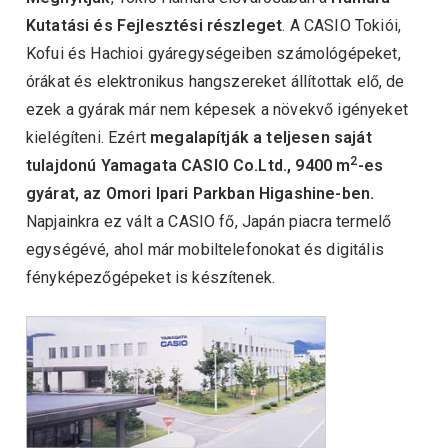
Kutatási és Fejlesztési részleget
. A CASIO Tokiói,
Kofui és Hachioi gyáregységeiben számológépeket,
órákat és elektronikus hangszereket állítottak elő, de
ezek a gyárak már nem képesek a növekvő igényeket
kielégíteni. Ezért
megalapítják a teljesen saját
2
tulajdonú Yamagata CASIO Co.Ltd., 9400 m
-es
gyárat, az Omori Ipari Parkban Higashine-ben.
Napjainkra ez vált a CASIO fő, Japán piacra termelő
egységévé, ahol már mobiltelefonokat és digitális
fényképezőgépeket is készítenek.