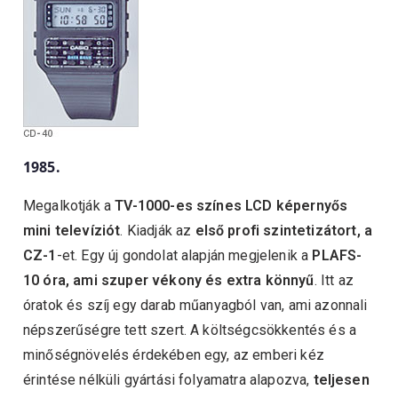
1985.
Megalkotják a
TV-1000-es színes LCD képernyős
mini televíziót
. Kiadják az
első profi szintetizátort, a
CZ-1
-et. Egy új gondolat alapján megjelenik a
PLAFS-
10 óra, ami szuper vékony és extra könnyű
. Itt az
óratok és szíj egy darab műanyagból van, ami azonnali
népszerűségre tett szert. A költségcsökkentés és a
minőségnövelés érdekében egy, az emberi kéz
érintése nélküli gyártási folyamatra alapozva,
teljesen