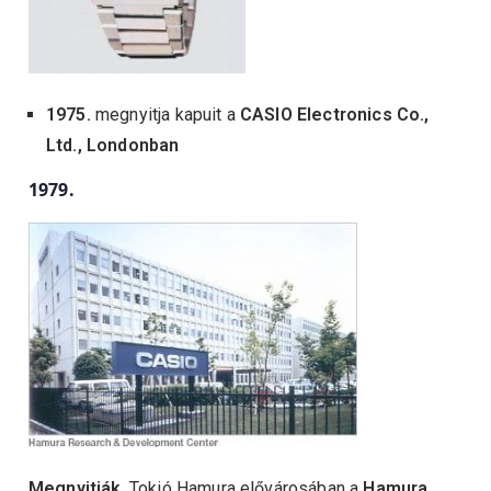
1975.
megnyitja kapuit a
CASIO Electronics Co.,
Ltd., Londonban
1979.
Megnyitják
, Tokió Hamura elővárosában a
Hamura