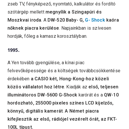
zseb TV, fényképező, nyomtató, kalkulátor és fordító
szótárgép mellett
megnyílik a Szingapúri és
Moszkvai iroda
. A
DW-520 Baby- G,
G- Shock
kaóra
nőknek
piacra kerülése
. Napjainkban is szívesen
hordják, főleg a kamasz korosztályban.
1995.
A Yen tovább gyengülése, a kínai piac
felvevőképessége és a költségek továbbcsökkentése
érdekében
a CASIO két,
Hong-Kong-hoz közeli
közös vállalatot hoz létre
. Kiadják az
első, teljesen
illuminátoros DW-5600 G-Shock
karórát és a
QW-10
hordozható, 255000 pixeles színes LCD kijelzős,
könnyű, digitális kamerát
.
A Német piacra
kifejlesztik az első, rádiójel vezérelt órát, az FKT-
100L típust.