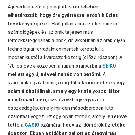
A jövedelmezőség megtartása érdekében
elhatározták, hogy óra gyártással erősítik üzleti
tevékenységüket
. Első pillantásra az elektronikus
számológépek és az órák teljesen más
termékkategóriának tűnnek, de akkoriban az órák olyan
technológiai forradalmon mentek keresztül a
mechanikustól a kvarcszerkezetig (előző részben).
A
’70-es évek közepén a japán óraiparba a
SEIKO
mellett egy új névvel nehéz volt betörni.
A
kvarcórák egyik típusa,
a digitális kronométerek egy
számlálóból állnak, amely egy kristályoszcillátor
impulzusait méri
, más szóval egy egyszerű
összeadógép, amely minden másodpercben futó
számítást végez. Ez egy olyan termék, amely
lehetővé
tette a
CASIO
számára, hogy az időmérők üzletébe
ágazzon
.
Ebben az időben zajlott az
óragyártás