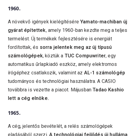
1960.
A növekvő igények kielégítésére
Yamato-machiban új
gyárat építettek
, amely 1960-ban kezdte meg a teljes
termelést. Új termékek fejlesztésére is energiát
fordítottak, és
sorra jelentek meg az új típusú
számológépek
, köztük a
TUC Compuwriter
, egy
automatikus űrlapkiadó eszköz, amely elektromos
írógéphez csatlakozik, valamint az
AL-1 számológép
tudományos és technológiai használatra. A CASIO
továbbra is vezette a piacot. Májusban
Tadao Kashio
lett a cég elnöke.
1965.
A cég, jelentős bevételét, a relés számológépek
eladásából szerzi.
A technológiai fejlődés új hulláma