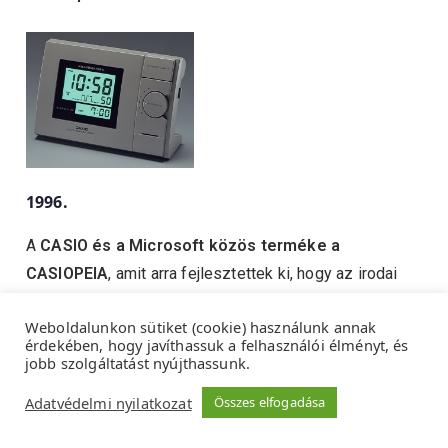
1996.
A
CASIO és a Microsoft közös terméke a
CASIOPEIA
, amit arra fejlesztettek ki, hogy az irodai
információs forradalmat kiterjesszék, az egyénre.
Weboldalunkon sütiket (cookie) használunk annak
Elindítva ezzel a PDA-k fejlődésének
érdekében, hogy javíthassuk a felhasználói élményt, és
végeláthatatlan folyamatát.
jobb szolgáltatást nyújthassunk.
Adatvédelmi nyilatkozat
Összes elfogadása
1999.