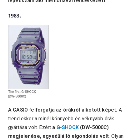
lépésszámláló memóriával rendelkezett
.
1983.
A CASIO felforgatja az órákról alkotott képet.
A
trend ekkor a minél könnyebb és véknyabb órák
gyártása volt. Ezért
a
G-SHOCK
(DW-5000C)
megjelenése, egyedülálló elgondolás volt
. Olyan