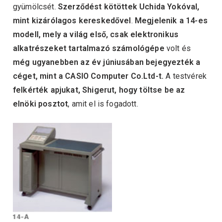
gyümölcsét.
Szerződést kötöttek Uchida Yokóval,
mint kizárólagos kereskedővel
.
Megjelenik a 14-es
modell, mely a világ első, csak elektronikus
alkatrészeket tartalmazó számológépe
volt és
még ugyanebben az év júniusában bejegyezték a
céget, mint a CASIO Computer Co.Ltd-t.
A testvérek
felkérték apjukat, Shigerut, hogy töltse be az
elnöki posztot
, amit el is fogadott.