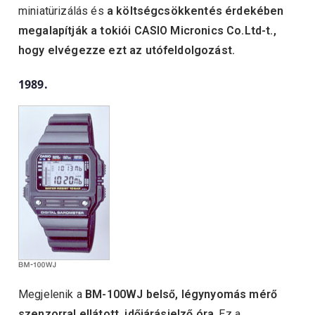
miniatürizálás és
a költségcsökkentés érdekében
megalapítják a tokiói CASIO Micronics Co.Ltd-t.,
hogy elvégezze ezt az utófeldolgozást.
1989.
Megjelenik a
BM-100WJ belső, légynyomás mérő
szenzorral ellátott, időjárásjelző óra
. Ez a