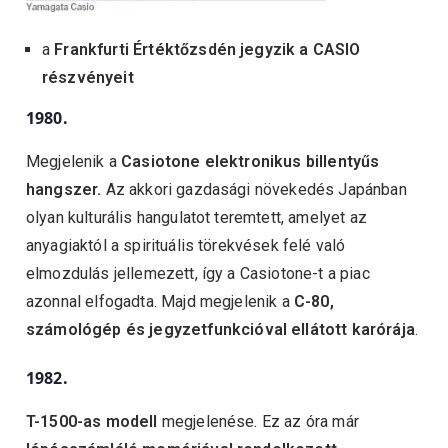
a
Frankfurti Értéktőzsdén jegyzik a CASIO
részvényeit
1980.
Megjelenik a
Casiotone elektronikus billentyűs
hangszer.
Az akkori gazdasági növekedés Japánban
olyan kulturális hangulatot teremtett, amelyet az
anyagiaktól a spirituális törekvések felé való
elmozdulás jellemezett, így a Casiotone-t a piac
azonnal elfogadta. Majd megjelenik a
C-80,
számológép
és jegyzetfunkcióval ellátott karórája
.
1982.
T-1500-as modell
megjelenése. Ez az óra már