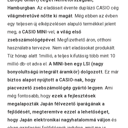
Hamburgban
. Az eladásait évente duplázó CASIO cég
világméretűvé nőtte ki magát
. Még ebben az évben
egy teljesen új elképzelésen alapuló termékkel jelent
meg, a
CASIO MINI
-vel,
a világ első
zsebszámológépével
. Megfizethető áron, otthoni
használatra tervezve. Nem várt eladásokat produkált.
Tíz hónap alatt 1millió, a teljes kifutásig több mint 10
millió db-ot adva el.
A MINI-ben egy LSI (nagy
bonyolultságú integrált áramkör) dolgozott.
Ez már
biztos alapot nyújtott a CASIO-nak, hogy
piacvezető zsebszámológép gyártó legyen
. Ami
még fontosabb, hogy
ezek a fejlesztések
megalapozták Japán félvezető iparágának a
fejlődését, megteremtve ezzel a lehetőséget,
hogy Japán elektronikai nagyhatalommá váljon
és
olyan gazdasági fejlődésnek induljon, amit ma is