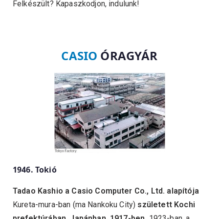
Felkészült? Kapaszkodjon, indulunk!
CASIO
ÓRAGYÁR
1946.
Tokió
Tadao Kashio
a Casio Computer Co., Ltd. alapítója
Kureta-mura-ban (ma Nankoku City)
született Kochi
prefektúrában, Japánban, 1917-ben.
1923-ban, a