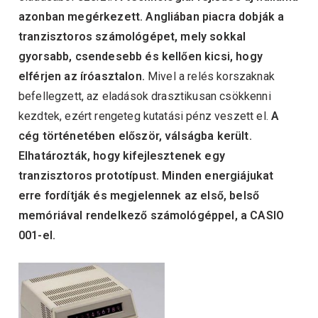
azonban megérkezett.
Angliában piacra dobják a
tranzisztoros számológépet, mely sokkal
gyorsabb, csendesebb és kellően kicsi, hogy
elférjen az íróasztalon.
Mivel a relés korszaknak
befellegzett, az eladások drasztikusan csökkenni
kezdtek, ezért rengeteg kutatási pénz veszett el.
A
cég történetében először, válságba került.
Elhatározták, hogy kifejlesztenek egy
tranzisztoros prototípust. Minden energiájukat
erre fordítják és megjelennek az első, belső
memóriával rendelkező számológéppel, a CASIO
001-el.