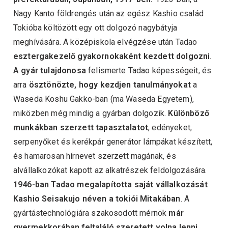
Nagy Kanto földrengés után az egész Kashio család
Tokióba költözött egy ott dolgozó nagybátyja
meghívására. A középiskola elvégzése után Tadao
esztergakezelő gyakornokaként kezdett dolgozni
.
A gyár tulajdonosa
felismerte Tadao képességeit, és
arra
ösztönözte, hogy kezdjen tanulmányokat
a
Waseda Koshu Gakko-ban (ma Waseda Egyetem),
miközben még mindig a gyárban dolgozik.
Különböző
munkákban szerzett tapasztalatot
, edényeket,
serpenyőket és kerékpár generátor lámpákat készített,
és hamarosan hírnevet szerzett magának, és
alvállalkozókat kapott az alkatrészek feldolgozására.
1946-ban Tadao megalapította saját vállalkozását
Kashio Seisakujo néven a tokiói Mitakában
. A
gyártástechnológiára szakosodott mérnök
már
gyermekkorában feltaláló szeretett volna lenni,