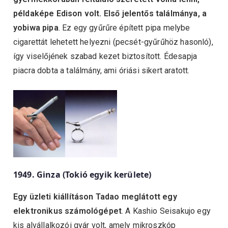
példaképe Edison volt.
Első jelentős találmánya, a
yobiwa pipa
. Ez egy gyűrűre épített pipa melybe
cigarettát lehetett helyezni (pecsét-gyűrűhöz hasonló),
így viselőjének szabad kezet biztosított. Édesapja
piacra dobta a találmány, ami óriási sikert aratott.
1949. Ginza (Tokió egyik kerülete)
Egy üzleti kiállításon
Tadao meglátott egy
elektronikus számológépet
. A Kashio Seisakujo egy
kis alvállalkozói gyár volt, amely mikroszkóp