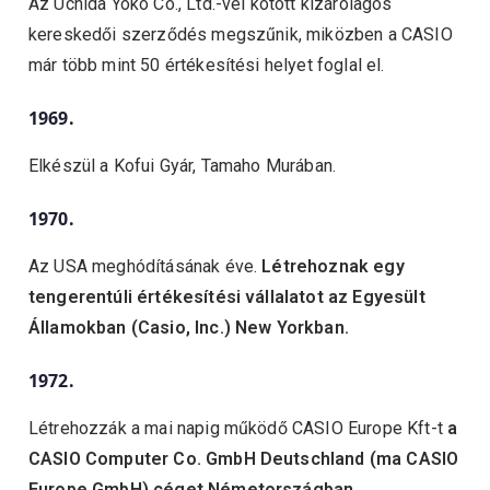
Az Uchida Yoko Co., Ltd.-vel kötött kizárólagos
kereskedői szerződés megszűnik, miközben a CASIO
már több mint 50 értékesítési helyet foglal el.
1969.
Elkészül a Kofui Gyár, Tamaho Murában.
1970.
Az USA meghódításának éve.
Létrehoznak egy
tengerentúli értékesítési vállalatot az Egyesült
Államokban (Casio, Inc.) New Yorkban.
1972.
Létrehozzák a mai napig működő CASIO Europe Kft-t
a
CASIO Computer Co. GmbH Deutschland (ma CASIO
Europe GmbH) céget Németországban,