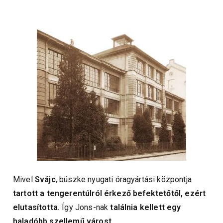
Mivel
Svájc
, büszke nyugati óragyártási központja
tartott a tengerentúlról érkező befektetőtől, ezért
elutasította.
Így Jons-nak
találnia kellett egy
haladóbb szellemű várost
.