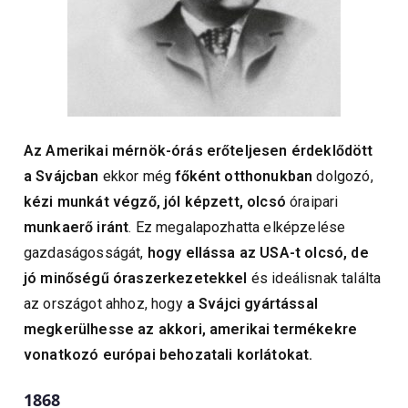
Az Amerikai mérnök-órás erőteljesen érdeklődött
a Svájcban
ekkor még
főként otthonukban
dolgozó,
kézi munkát végző, jól képzett, olcsó
óraipari
munkaerő iránt
. Ez megalapozhatta elképzelése
gazdaságosságát,
hogy ellássa az USA-t olcsó, de
jó minőségű óraszerkezetekkel
és ideálisnak találta
az országot ahhoz, hogy
a Svájci gyártással
megkerülhesse az akkori, amerikai termékekre
vonatkozó európai behozatali korlátokat.
1868