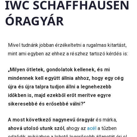
IWC SCHAFFHAUSEN
ÓRAGYÁR
Mivel tudnánk jobban érzékeltetni a rugalmas kitartást,
mint ami egyben az ehhez a részhez tartozó kérdés is:
„Milyen ötletek, gondolatok kellenek, és mi
mindennek kell együtt állnia ahhoz, hogy egy cég
újra és újra talpra tudjon állni a legnehezebb
időkben is, majd ezekből erőt merítve egyre
sikeresebbé és erősebbé válni?”
A most következő nagynevű óragyár
és márka,
ahová utolsó utunk
szól
, ahogy az
acél
a tűzben
edződik, miközben a lehető legerősebb állapotát éri el,