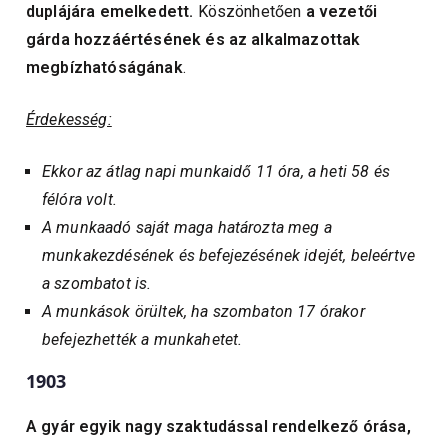
duplájára emelkedett.
Köszönhetően
a vezetői
gárda hozzáértésének és az alkalmazottak
megbízhatóságának
.
Érdekesség:
Ekkor az átlag napi munkaidő 11 óra, a heti 58 és
félóra volt.
A munkaadó saját maga határozta meg a
munkakezdésének és befejezésének idejét, beleértve
a szombatot is.
A munkások örültek, ha szombaton 17 órakor
befejezhették a munkahetet.
1903
A gyár egyik nagy szaktudással rendelkező órása,