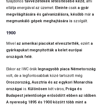
tulajdonos
távvezetékek létesítésébe kezd
, ami
ellátja energiával az üzemet.
Eleinte
csak
a gyár
megvilágítására és galvanizálásra, később
már
a
megmunkáló gépek meghajtására
is
szolgált.
1900
Mivel
az amerikai piacokat elvesztették
, ezért
a
gyárkapukat megnyitották a kelet európai
országok felé.
Ekkor az IWC órák
legnagyobb piaca Németország
volt, de a legfontosabbak közé tartozott még
Oroszország, Ausztria és az egykori Monarchia
országai
is.
Különösen
két város,
Prága és
Budapest jelentősége erősödött ebben az időben
.
A nyereség 1895 és 1900 között több mint a