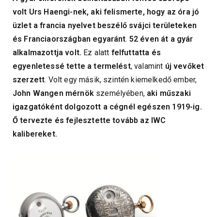
volt Urs Haengi-nek, aki felismerte, hogy az óra jó
üzlet a francia nyelvet beszélő svájci területeken
és Franciaországban egyaránt
.
52 éven át a gyár
alkalmazottja volt.
Ez alatt
felfuttatta és
egyenletessé tette a termelést
, valamint
új vevőket
szerzett
. Volt egy másik, szintén kiemelkedő ember,
John Wangen mérnök
személyében,
aki műszaki
igazgatóként dolgozott a cégnél egészen 1919-ig.
Ő tervezte és fejlesztette tovább az IWC
kalibereket.