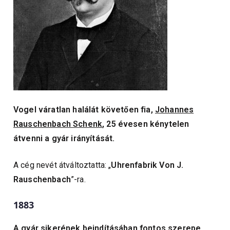
Vogel váratlan halálát követően fia,
Johannes
Rauschenbach Schenk
, 25 évesen kénytelen
átvenni a gyár irányítását.
A cég nevét átváltoztatta: „
Uhrenfabrik Von J.
Rauschenbach
”-ra.
1883
A gyár sikerének beindításában fontos szerepe