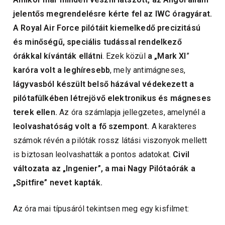
jelentős megrendelésre kérte fel az IWC óragyárat.
A Royal Air Force pilótáit kiemelkedő precizitású
és minőségű, speciális tudással rendelkező
órákkal kívánták ellátni
. Ezek közül
a „Mark XI
”
karóra volt a leghíresebb
, mely antimágneses,
lágyvasból készült belső házával védekezett a
pilótafülkében létrejövő elektronikus és mágneses
terek ellen.
Az óra számlapja jellegzetes, amelynél a
leolvashatóság volt a fő szempont.
A karakteres
számok révén a pilóták rossz látási viszonyok mellett
is biztosan leolvashatták a pontos adatokat.
Civil
változata az „Ingenier”, a mai Nagy Pilótaórák a
„Spitfire” nevet kapták.
Az óra mai típusáról tekintsen meg egy kisfilmet: