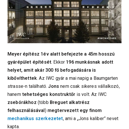
Meyer építész 1év alatt befejezte a 45m hosszú
gyárépület építését
. Ekkor
196 munkásnak adott
helyet, amit akár 300 fő befogadására is
kibővíthettek
. Az IWC gyár a mai napig a Baumgarten
strasse-n található.
Jons
nem csak sikeres vállalkozó,
hanem
tehetséges konstruktőr
is volt. Az IWC
zsebórákhoz
(több
Breguet alkatrész
felhasználásával
)
megtervezett egy finom
mechanikus szerkezetet
, ami a „Jons kaliber” nevet
kapta.