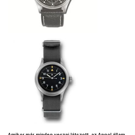
Amikor már minden veszni látszott, az Angol állam