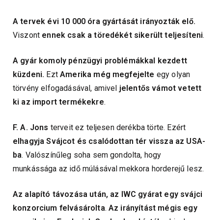
A tervek évi 10 000 óra gyártását irányozták elő.
Viszont
ennek csak a töredékét sikerült teljesíteni
.
A gyár komoly pénzügyi problémákkal kezdett
küzdeni.
Ezt
Amerika még megfejelte
egy olyan
törvény elfogadásával, amivel
jelentős vámot vetett
ki az import termékekre
.
F. A. Jons
terveit ez teljesen derékba törte. Ezért
elhagyja Svájcot és csalódottan tér vissza az USA-
ba
. Valószínűleg soha sem gondolta, hogy
munkássága az idő múlásával mekkora horderejű lesz.
Az alapító távozása után, az IWC gyárat egy svájci
konzorcium felvásárolta
.
Az irányítást mégis egy