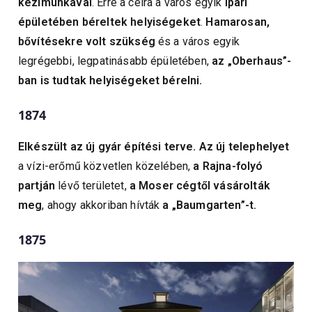
kézimunkával
. Erre a célra a város egyik
ipari
épületében béreltek helyiségeket
.
Hamarosan,
bővítésekre volt szükség
és a város egyik
legrégebbi, legpatinásabb épületében,
az „Oberhaus”-
ban is tudtak helyiségeket bérelni.
1874
Elkészült az új gyár építési terve.
Az új telephelyet
a vízi-erőmű közvetlen közelében,
a Rajna-folyó
partján
lévő területet,
a Moser cégtől vásárolták
meg
, ahogy akkoriban hívták
a „Baumgarten”-t.
1875