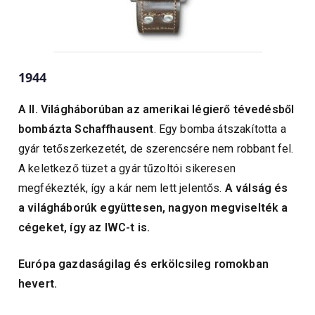
1944
A II. Világháborúban az amerikai légierő tévedésből
bombázta Schaffhausent
. Egy bomba átszakította a
gyár tetőszerkezetét, de szerencsére nem robbant fel.
A keletkező tüzet a gyár tűzoltói sikeresen
megfékezték, így a kár nem lett jelentős.
A válság és
a világháborúk együttesen, nagyon megviselték a
cégeket, így az IWC-t is.
Európa gazdaságilag és erkölcsileg romokban
hevert.