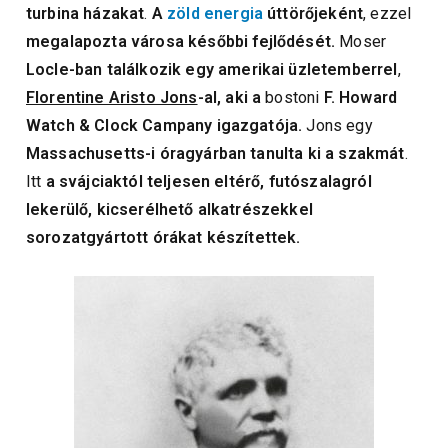
turbina házakat
.
A
zöld energia
úttörőjeként
, ezzel
megalapozta városa későbbi
fejlődését.
Moser
Locle-ban
találkozik egy amerikai üzletemberrel
,
Florentine Aristo Jons
-al,
aki a
bostoni
F. Howard
Watch & Clock Campany igazgatója.
Jons egy
Massachusetts-i óragyárban tanulta ki a szakmát
.
Itt
a svájciaktól teljesen eltérő, futószalagról
lekerülő, kicserélhető alkatrészekkel
sorozatgyártott órákat készítettek.