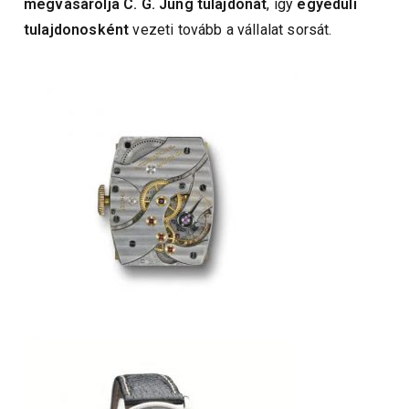
megvásárolja C. G. Jung tulajdonát
, így
egyedüli
tulajdonosként
vezeti tovább a vállalat sorsát.