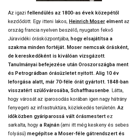
Az igazi
fellendülés az 1800-as évek közepétől
kezdődött. Egy itteni lakos,
Heinrich Moser
elment
az
ország francia nyelven beszélő, nyugaton fekvő
Júravidéki órásközpontjába,
hogy elsajátítsa a
szakma minden fortéját.
Moser nemcsak órásként,
de kereskedőként is kiválóan vizsgázott
.
Tanulmányai befejezése után Oroszországba ment
és Petrográdban órásüzletet nyitott. Alig 10 év
leforgása alatt, már 70-féle órát gyártott. 1848-ban
visszatért szülővárosába, Schaffhausenbe
. Látta,
hogy városát az iparosodás korában igen nagy hátrány
fenyegeti az infrastruktúra, közlekedés területén.
Az
időközben gyáriparossá vált órásmestert
ez
sarkalta, hogy
a Rajnán
(ami itt még keskeny és sebes
folyású)
megépítse a Moser-féle gátrendszert és