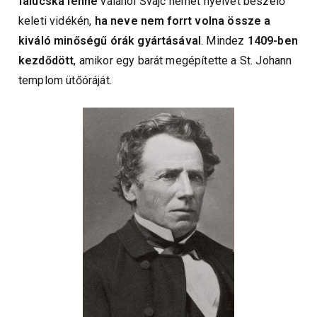
falucska lenne
valahol Svájc német nyelvet beszélő
keleti vidékén,
ha neve nem forrt volna össze a
kiváló minőségű órák gyártásával
. Mindez
1409-ben
kezdődött
, amikor egy barát megépítette a St. Johann
templom ütőóráját.