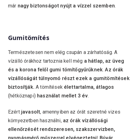
már
nagy biztonságot nyújt a vízzel szemben
.
Gumitömítés
Természetesen nem elég csupán a zárhatóság. A
vízálló órákhoz tartoznia kell még
a hátlap, az üveg
és a korona felől gumi tömítőgyűrűknek
.
Az órák
vízállóságát túlnyomó részt ezek a gumitömítések
biztosítják.
A tömítések
élettartalma, átlagos
(hétköznapi)
használat mellet 3 év
.
Ezért
javasolt
, amennyiben az órát szeretné vizes
környezetben használni,
az órák vízállósági
ellenőrzését rendszeresen, szakszervizben,
nyomásmérő műszerrel elvégeztetni
!
Búvár