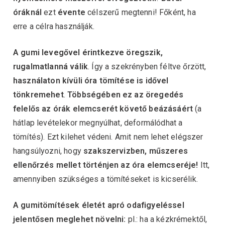
óráknál
ezt
évente
célszerű megtenni! Főként, ha
erre a célra használják.
A gumi levegővel érintkezve öregszik,
rugalmatlanná válik
. Így a szekrényben féltve őrzött,
használaton kívüli óra tömítése is idővel
tönkremehet
.
Többségében ez az öregedés
felelős az órák elemcserét követő beázásáért
(a
hátlap levételekor megnyúlhat, deformálódhat a
tömítés). Ezt kilehet védeni. Amit nem lehet elégszer
hangsúlyozni, hogy
szakszervizben, műszeres
ellenőrzés mellet történjen az óra elemcseréje!
Itt,
amennyiben szükséges a tömítéseket is kicserélik.
A gumitömítések életét apró odafigyeléssel
jelentősen meglehet növelni:
pl.: ha a kézkrémektől,