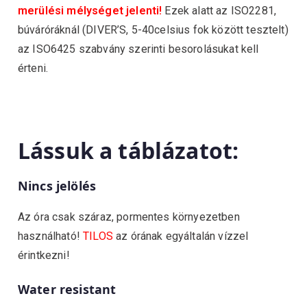
merülési mélységet jelenti!
Ezek alatt az ISO2281,
búváróráknál (DIVER’S, 5-40celsius fok között tesztelt)
az ISO6425 szabvány szerinti besorolásukat kell
érteni.
Lássuk a táblázatot:
Nincs jelölés
Az óra csak száraz, pormentes környezetben
használható!
TILOS
az órának egyáltalán vízzel
érintkezni!
Water resistant