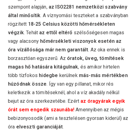
szempont alapján,
az ISO2281 nemzetközi szabvány
által minősítik
. A víznyomási teszteket a szabványban
rögzített
18-25 Celsius közötti hőmérsékleten
végzik
. Tehát
az ettől eltérő
szélsőségesen magas
vagy alacsony
hőmérsékleti viszonyok esetén az
óra vízállósága már nem garantált
. Az oka ennek is
borzasztóan egyszerű. Az
óratok, üveg, tömítések
magas hő hatására kitágulnak
, és amikor hirtelen
több tízfokos
hidegbe
kerülnek
más-más mértékben
húzódnak össze
. Így van egy pillanat, mikor rés
keletkezik a tömítéseknél, ahol a víz akadály nélkül
bejut az óra szerkezetébe. Ezért
az óragyárak
egyik
órát sem engedik szaunába!
Amennyiben az mégis
bebizonyosodik (ami a tesztelésen gyorsan kiderül) az
óra
elveszti garanciáját
.