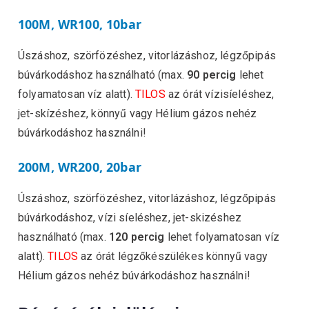
100M, WR100, 10bar
Úszáshoz, szörfözéshez, vitorlázáshoz, légzőpipás
búvárkodáshoz használható (max.
90 percig
lehet
folyamatosan víz alatt).
TILOS
az órát vízisíeléshez,
jet-skízéshez, könnyű vagy Hélium gázos nehéz
búvárkodáshoz használni!
200M, WR200, 20bar
Úszáshoz, szörfözéshez, vitorlázáshoz, légzőpipás
búvárkodáshoz, vízi síeléshez, jet-skizéshez
használható (max.
120 percig
lehet folyamatosan víz
alatt).
TILOS
az órát légzőkészülékes könnyű vagy
Hélium gázos nehéz búvárkodáshoz használni!