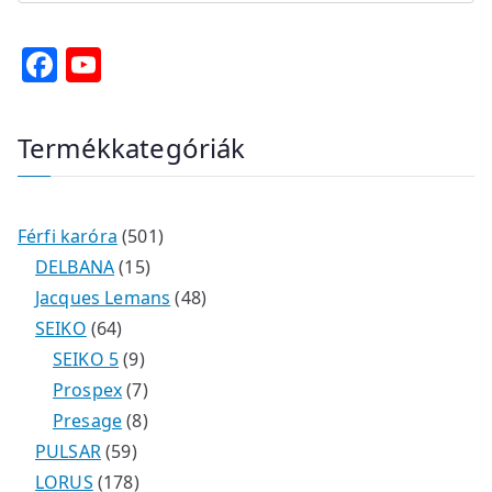
F
Y
a
o
c
u
Termékkategóriák
e
T
b
u
o
b
Férfi karóra
501
o
e
DELBANA
15
Jacques Lemans
48
k
SEIKO
64
SEIKO 5
9
Prospex
7
Presage
8
PULSAR
59
LORUS
178