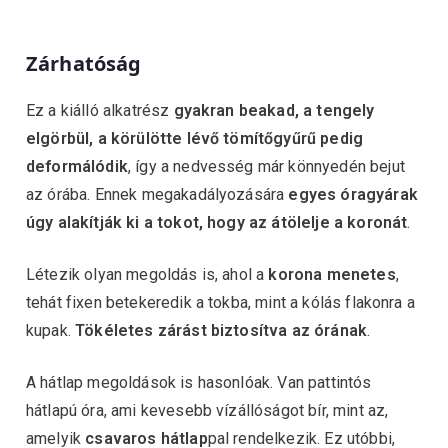
Zárhatóság
Ez a kiálló alkatrész
gyakran beakad, a tengely
elgörbül, a körülötte lévő tömítőgyűrű pedig
deformálódik
, így a nedvesség már könnyedén bejut
az órába. Ennek megakadályozására
egyes óragyárak
úgy alakítják ki a tokot, hogy az átölelje a koronát
.
Létezik olyan megoldás is, ahol a
korona menetes
,
tehát fixen betekeredik a tokba, mint a kólás flakonra a
kupak.
Tökéletes zárást biztosítva az órának
.
A hátlap megoldások is hasonlóak. Van pattintós
hátlapú óra, ami kevesebb vízállóságot bír, mint az,
amelyik
csavaros hátlap
pal rendelkezik. Ez utóbbi,