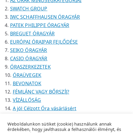
AZ ÓRÁK MINŐSÉGKATEGÓRIÁI
SWATCH GROUP
IWC SCHAFFHAUSEN ÓRAGYÁR
PATEK PHILIPPE ÓRAGYÁR
BREGUET ÓRAGYÁR
EURÓPAI ÓRAIPAR FEJLŐDÉSE
SEIKO ÓRAGYÁR
CASIO ÓRAGYÁR
ÓRASZERKEZETEK
ÓRAÜVEGEK
BEVONATOK
FÉMLÁNC VAGY BŐRSZÍJ?
VÍZÁLLÓSÁG
A jól Célzott Óra vásárlásért
Weboldalunkon sütiket (cookie) használunk annak
érdekében, hogy javíthassuk a felhasználói élményt, és