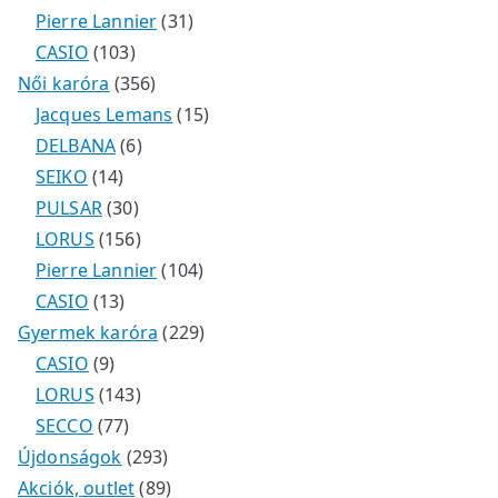
Pierre Lannier
31
CASIO
103
Női karóra
356
Jacques Lemans
15
DELBANA
6
SEIKO
14
PULSAR
30
LORUS
156
Pierre Lannier
104
CASIO
13
Gyermek karóra
229
CASIO
9
LORUS
143
SECCO
77
Újdonságok
293
Akciók, outlet
89