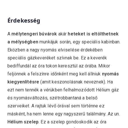
Érdekesség
A
mélytengeri búvárok
akár
heteket is eltölthetnek
a mélységben
munkájuk során, egy speciális kabinban.
Eközben a nagy nyomás elviselése érdekében
speciális gázkeveréket szívnak be. Ez a keverék
bediffundál az óra tokon keresztül az órába. Mikor
feljönnek a felszínre időnként meg kell állniuk
nyomás
kiegyenlítésre
(amit keszonolásnak neveznek). Ha
ezt nem tennék a vérükben felhalmozódott Hélium gáz
és nyomásváltozás, szétrobbantaná a belső
szerveiket. A rajtuk lévő órával sem történne ez
másként, ha nem lenne egy nagyszerű találmány. Az un.
Hélium szelep
. Ez a szelep gondoskodik az óra