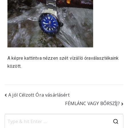
A képre kattintva nézzen szét vízálló óraválasztékaink
között.
A jól Célzott Óra vásárlásért
FÉMLÁNC VAGY BŐRSZÍJ?