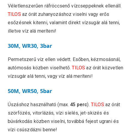
Véletlenszerűen ráfröccsenő vízcseppeknek ellenáll.
TILOS
az órát zuhanyozáshoz viselni vagy erős
esőzésnek kitenni, valamint direkt vízsugár alá tenni,
illetve víz alá meríteni!
30M, WR30, 3bar
Permetszerű víz ellen védett. Esőben, kézmosásnál,
autómosás közben viselhető.
TILOS
az órát közvetlen
vízsugár alá tenni, vagy víz alá meríteni!
50M, WR50, 5bar
Úszáshoz használható (max.
45 perc
).
TILOS
az órát
szörfözés, vitorlázás, vízi síelés, jet-skizés és
búvárkodás közben viselni, továbbá fejest ugrani és
vízi csúszdázni benne!