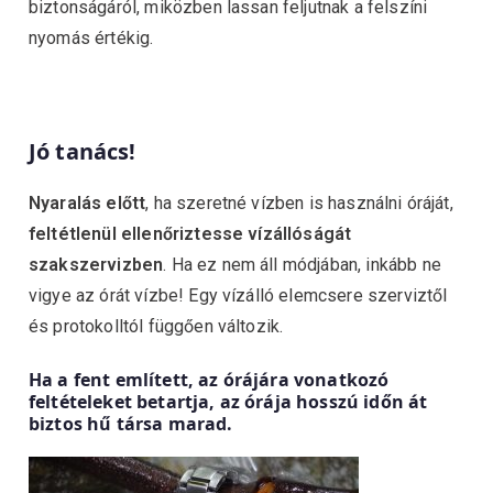
biztonságáról, miközben lassan feljutnak a felszíni
nyomás értékig.
Jó tanács!
Nyaralás előtt
, ha szeretné vízben is használni óráját,
feltétlenül ellenőriztesse vízállóságát
szakszervizben
. Ha ez nem áll módjában, inkább ne
vigye az órát vízbe! Egy vízálló elemcsere szerviztől
és protokolltól függően változik.
Ha a fent említett, az órájára vonatkozó
feltételeket betartja, az órája hosszú időn át
biztos hű társa marad.