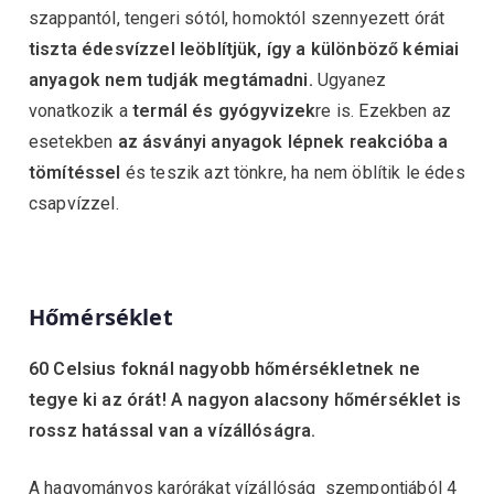
szappantól, tengeri sótól, homoktól szennyezett órát
tiszta édesvízzel leöblítjük, így a különböző kémiai
anyagok nem tudják megtámadni.
Ugyanez
vonatkozik a
termál és gyógyvizek
re is. Ezekben az
esetekben
az ásványi anyagok lépnek reakcióba a
tömítéssel
és teszik azt tönkre, ha nem öblítik le édes
csapvízzel.
Hőmérséklet
60 Celsius foknál nagyobb hőmérsékletnek ne
tegye ki az órát!
A nagyon alacsony hőmérséklet is
rossz hatással van a vízállóságra.
A hagyományos karórákat vízállóság szempontjából 4