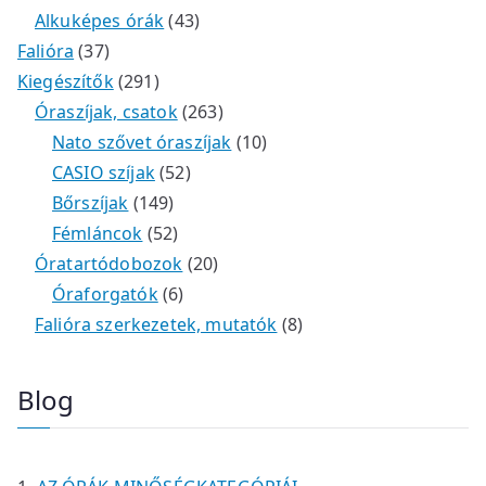
Alkuképes órák
43
Falióra
37
Kiegészítők
291
Óraszíjak, csatok
263
Nato szővet óraszíjak
10
CASIO szíjak
52
Bőrszíjak
149
Fémláncok
52
Óratartódobozok
20
Óraforgatók
6
Falióra szerkezetek, mutatók
8
Blog