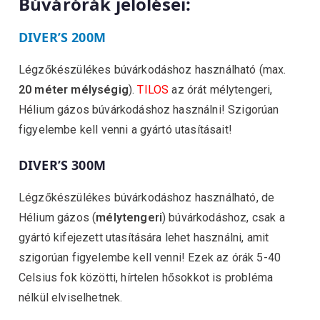
Búvárórák jelölései:
DIVER’S 200M
Légzőkészülékes búvárkodáshoz használható (max.
20 méter mélységig
).
TILOS
az órát mélytengeri,
Hélium gázos búvárkodáshoz használni! Szigorúan
figyelembe kell venni a gyártó utasításait!
DIVER’S 300M
Légzőkészülékes búvárkodáshoz használható, de
Hélium gázos (
mélytengeri
) búvárkodáshoz, csak a
gyártó kifejezett utasítására lehet használni, amit
szigorúan figyelembe kell venni! Ezek az órák 5-40
Celsius fok közötti, hírtelen hősokkot is probléma
nélkül elviselhetnek.