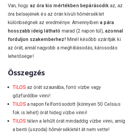
Van, hogy
az óra kis mértékben bepárásodik
az, az
óra belsejének és az órán kívüli hőmérséklet
különbségnek az eredménye. Amennyiben
a pára
hosszabb ideig látható
marad (2 napon túl),
azonnal
forduljon szakemberhez!
Minél később szárítják ki
az órát, annál nagyobb a meghibásodás, károsodás
lehetősége!
Összegzés
TILOS
az órát szaunába, forró vízbe vagy
gőzfürdőbe vinni!
TILOS
a napon felforrósodott (könnyen 50 Celsius
fok is lehet) órát hideg vízbe vinni!
TILOS
télen a lehűlt órát mindaddig vízbe vinni, amíg
a benti (uszoda) hőmérsékletét át nem vette!