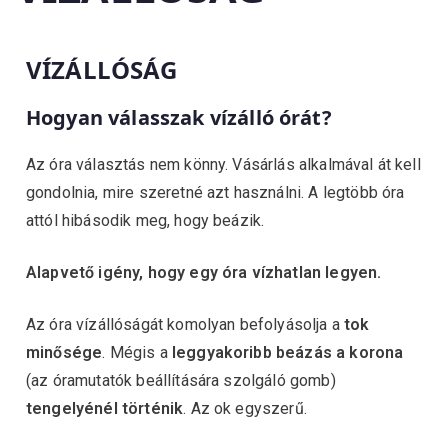
VÍZÁLLÓSÁG
Hogyan válasszak vízálló órát?
Az óra választás nem könny. Vásárlás alkalmával át kell
gondolnia, mire szeretné azt használni. A legtöbb óra
attól hibásodik meg, hogy beázik.
Alapvető igény, hogy egy óra vízhatlan legyen.
Az óra vízállóságát komolyan befolyásolja a
tok
minősége
. Mégis a
leggyakoribb beázás a korona
(az óramutatók beállítására szolgáló gomb)
tengelyénél történik
. Az ok egyszerű.