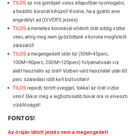
TILOS
az óra gombjait vizes állapotban nyomogatni,
a beállító koronát kihúzni! Kivéve, ha a gyártó erre
engedélyt ad (DIVER’S jelzés).
TILOS
a menetes koronával ellátott órát addig vízbe
vinni, amíg meg nem győződtünk a korona megfelelő
zárásáról!
TILOS
a megengedett időn túl (50M=45perc,
100M=90perc, 200M=120perc) folyamatosan víz
alatt használni az órát! Vízben való használat után 60
perc száradási időt kell biztosítani!
TILOS
repedt, törött üveggel, tokkal az órát vízbe
vinni! Ekkor még a legbiztosabb búvár óra is elveszti
vízállóságát!
FONTOS!
Az óráján látott jelzés nem a megengedett