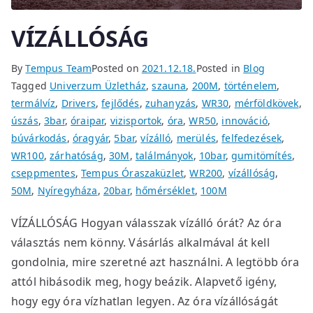
VÍZÁLLÓSÁG
By
Tempus Team
Posted on
2021.12.18.
Posted in
Blog
Tagged
Univerzum Üzletház
,
szauna
,
200M
,
történelem
,
termálvíz
,
Drivers
,
fejlődés
,
zuhanyzás
,
WR30
,
mérföldkövek
,
úszás
,
3bar
,
óraipar
,
vizisportok
,
óra
,
WR50
,
innováció
,
búvárkodás
,
óragyár
,
5bar
,
vízálló
,
merülés
,
felfedezések
,
WR100
,
zárhatóság
,
30M
,
találmányok
,
10bar
,
gumitömítés
,
cseppmentes
,
Tempus Óraszaküzlet
,
WR200
,
vízállóság
,
50M
,
Nyíregyháza
,
20bar
,
hőmérséklet
,
100M
VÍZÁLLÓSÁG Hogyan válasszak vízálló órát? Az óra
választás nem könny. Vásárlás alkalmával át kell
gondolnia, mire szeretné azt használni. A legtöbb óra
attól hibásodik meg, hogy beázik. Alapvető igény,
hogy egy óra vízhatlan legyen. Az óra vízállóságát