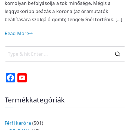
komolyan befolyásolja a tok minősége. Mégis a
leggyakoribb beázás a korona (az óramutatók
beállítására szolgáló gomb) tengelyénél történik. […]
Read More
S
e
a
F
Y
r
a
o
c
c
u
Termékkategóriák
h
e
T
f
b
u
o
o
b
r
5
Férfi karóra
501