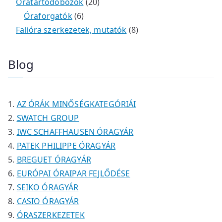
k
m
9
2
e
2
r
r
Óratartódobozok
20
é
t
t
6
r
0
m
m
Óraforgatók
6
k
e
e
t
m
t
é
é
8
Falióra szerkezetek, mutatók
8
r
r
e
é
e
k
k
t
m
m
r
k
r
e
Blog
é
é
m
m
r
k
k
é
é
m
k
k
é
AZ ÓRÁK MINŐSÉGKATEGÓRIÁI
k
SWATCH GROUP
IWC SCHAFFHAUSEN ÓRAGYÁR
PATEK PHILIPPE ÓRAGYÁR
BREGUET ÓRAGYÁR
EURÓPAI ÓRAIPAR FEJLŐDÉSE
SEIKO ÓRAGYÁR
CASIO ÓRAGYÁR
ÓRASZERKEZETEK