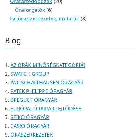
k
m
t
t
r
2
r
0
Óratartódobozok
20
é
e
e
6
m
0
m
t
Óraforgatók
6
k
r
r
t
é
t
é
e
8
Falióra szerkezetek, mutatók
8
m
m
e
k
e
k
r
t
é
é
r
r
m
e
Blog
k
k
m
m
é
r
é
é
k
m
k
k
é
AZ ÓRÁK MINŐSÉGKATEGÓRIÁI
k
SWATCH GROUP
IWC SCHAFFHAUSEN ÓRAGYÁR
PATEK PHILIPPE ÓRAGYÁR
BREGUET ÓRAGYÁR
EURÓPAI ÓRAIPAR FEJLŐDÉSE
SEIKO ÓRAGYÁR
CASIO ÓRAGYÁR
ÓRASZERKEZETEK