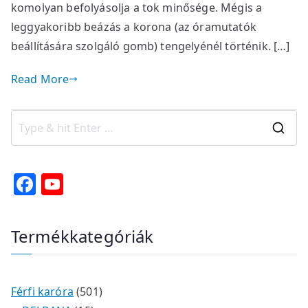
komolyan befolyásolja a tok minősége. Mégis a
leggyakoribb beázás a korona (az óramutatók
beállítására szolgáló gomb) tengelyénél történik. […]
Read More
S
e
a
F
Y
r
a
o
c
c
u
Termékkategóriák
h
e
T
f
b
u
o
o
b
r
5
Férfi karóra
501