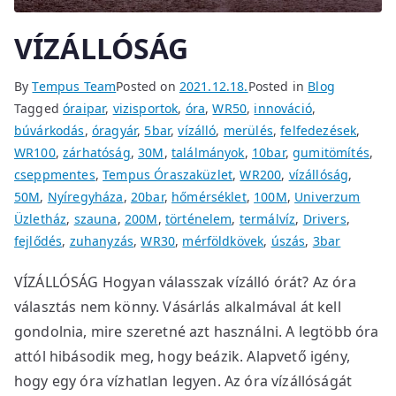
VÍZÁLLÓSÁG
By
Tempus Team
Posted on
2021.12.18.
Posted in
Blog
Tagged
óraipar
,
vizisportok
,
óra
,
WR50
,
innováció
,
búvárkodás
,
óragyár
,
5bar
,
vízálló
,
merülés
,
felfedezések
,
WR100
,
zárhatóság
,
30M
,
találmányok
,
10bar
,
gumitömítés
,
cseppmentes
,
Tempus Óraszaküzlet
,
WR200
,
vízállóság
,
50M
,
Nyíregyháza
,
20bar
,
hőmérséklet
,
100M
,
Univerzum
Üzletház
,
szauna
,
200M
,
történelem
,
termálvíz
,
Drivers
,
fejlődés
,
zuhanyzás
,
WR30
,
mérföldkövek
,
úszás
,
3bar
VÍZÁLLÓSÁG Hogyan válasszak vízálló órát? Az óra
választás nem könny. Vásárlás alkalmával át kell
gondolnia, mire szeretné azt használni. A legtöbb óra
attól hibásodik meg, hogy beázik. Alapvető igény,
hogy egy óra vízhatlan legyen. Az óra vízállóságát