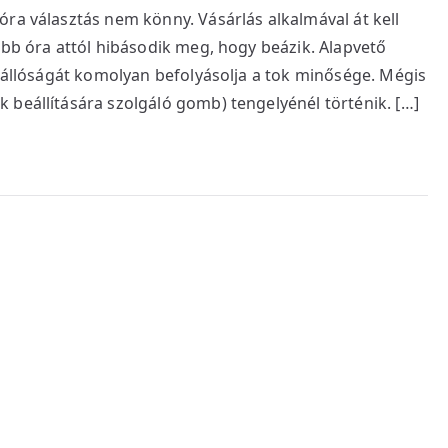
ra választás nem könny. Vásárlás alkalmával át kell
öbb óra attól hibásodik meg, hogy beázik. Alapvető
ízállóságát komolyan befolyásolja a tok minősége. Mégis
 beállítására szolgáló gomb) tengelyénél történik. […]