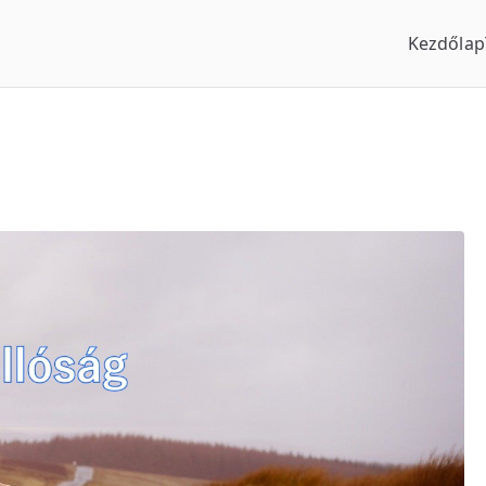
Kezdőlap
us Óraszaküzlet