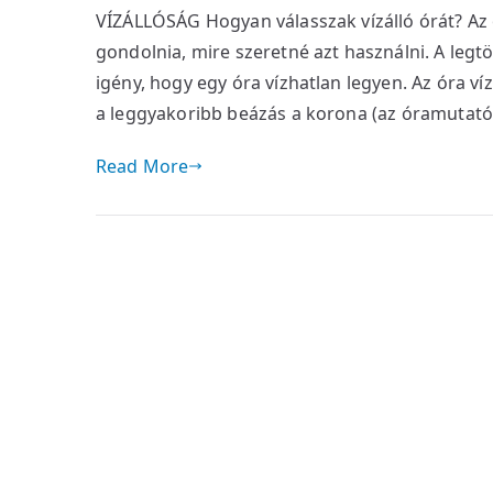
VÍZÁLLÓSÁG Hogyan válasszak vízálló órát? Az ó
gondolnia, mire szeretné azt használni. A legt
igény, hogy egy óra vízhatlan legyen. Az óra v
a leggyakoribb beázás a korona (az óramutatók
Read More