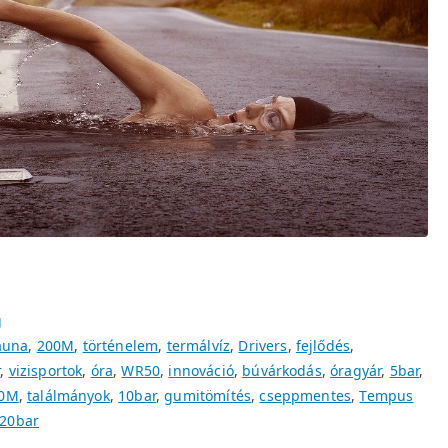
g
auna
,
200M
,
történelem
,
termálvíz
,
Drivers
,
fejlődés
,
r
,
vizisportok
,
óra
,
WR50
,
innováció
,
búvárkodás
,
óragyár
,
5bar
,
0M
,
találmányok
,
10bar
,
gumitömítés
,
cseppmentes
,
Tempus
20bar