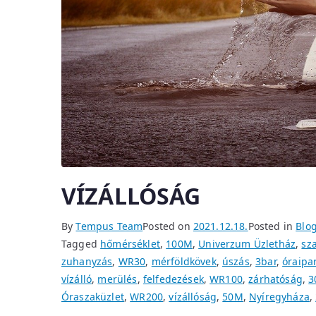
VÍZÁLLÓSÁG
By
Tempus Team
Posted on
2021.12.18.
Posted in
Blo
Tagged
hőmérséklet
,
100M
,
Univerzum Üzletház
,
sz
zuhanyzás
,
WR30
,
mérföldkövek
,
úszás
,
3bar
,
óraipa
vízálló
,
merülés
,
felfedezések
,
WR100
,
zárhatóság
,
3
Óraszaküzlet
,
WR200
,
vízállóság
,
50M
,
Nyíregyháza
,