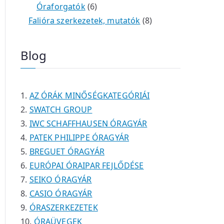
é
e
e
6
m
0
m
t
Óraforgatók
6
k
r
r
t
é
t
é
e
8
Falióra szerkezetek, mutatók
8
m
m
e
k
e
k
r
t
é
é
r
r
m
e
Blog
k
k
m
m
é
r
é
é
k
m
k
k
é
AZ ÓRÁK MINŐSÉGKATEGÓRIÁI
k
SWATCH GROUP
IWC SCHAFFHAUSEN ÓRAGYÁR
PATEK PHILIPPE ÓRAGYÁR
BREGUET ÓRAGYÁR
EURÓPAI ÓRAIPAR FEJLŐDÉSE
SEIKO ÓRAGYÁR
CASIO ÓRAGYÁR
ÓRASZERKEZETEK
ÓRAÜVEGEK