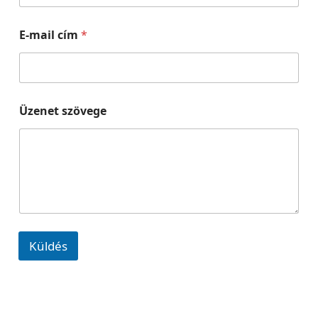
z
ö
v
E-mail cím
*
e
g
e
N
é
v
Üzenet szövege
Küldés