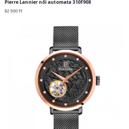
Pierre Lannier női automata 310F908
82 900
Ft