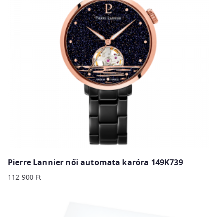
p
r
i
c
e
:
h
i
g
h
t
o
Pierre Lannier női automata karóra 149K739
l
112 900
Ft
o
w