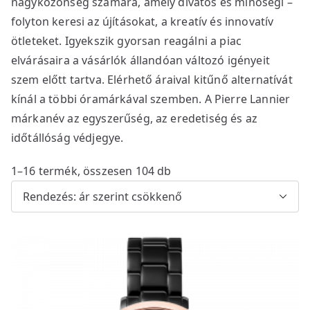
nagyközönség számára, amely divatos és minőségi –
folyton keresi az újításokat, a kreatív és innovatív
ötleteket. Igyekszik gyorsan reagálni a piac
elvárásaira a vásárlók állandóan változó igényeit
szem előtt tartva. Elérhető áraival kitűnő alternatívát
kínál a többi óramárkával szemben. A Pierre Lannier
márkanév az egyszerűség, az eredetiség és az
időtállóság védjegye.
S
1–16 termék, összesen 104 db
o
r
t
e
d
b
y