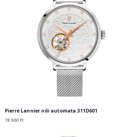
Pierre Lannier női automata 311D601
78 900
Ft