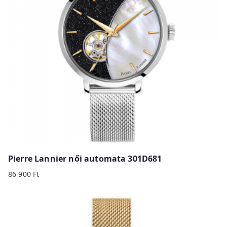
Pierre Lannier női automata 301D681
86 900
Ft