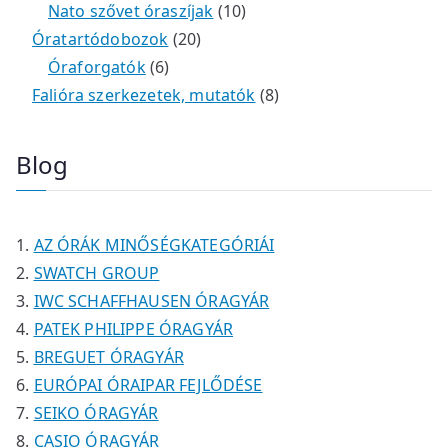
é
r
9
2
e
k
e
1
Nato szővet óraszíjak
10
k
m
t
t
r
2
r
0
Óratartódobozok
20
é
e
e
6
m
0
m
t
Óraforgatók
6
k
r
r
t
é
t
é
e
8
Falióra szerkezetek, mutatók
8
m
m
e
k
e
k
r
t
é
é
r
r
m
e
Blog
k
k
m
m
é
r
é
é
k
m
k
k
é
AZ ÓRÁK MINŐSÉGKATEGÓRIÁI
k
SWATCH GROUP
IWC SCHAFFHAUSEN ÓRAGYÁR
PATEK PHILIPPE ÓRAGYÁR
BREGUET ÓRAGYÁR
EURÓPAI ÓRAIPAR FEJLŐDÉSE
SEIKO ÓRAGYÁR
CASIO ÓRAGYÁR