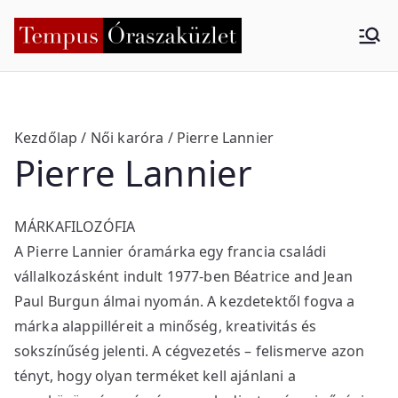
Skip
to
Tempus
Nyíregyháza
content
Órasza
küzlet
Kezdőlap
/
Női karóra
/ Pierre Lannier
Pierre Lannier
MÁRKAFILOZÓFIA
A Pierre Lannier óramárka egy francia családi
vállalkozásként indult 1977-ben Béatrice and Jean
Paul Burgun álmai nyomán. A kezdetektől fogva a
márka alappilléreit a minőség, kreativitás és
sokszínűség jelenti. A cégvezetés – felismerve azon
tényt, hogy olyan terméket kell ajánlani a