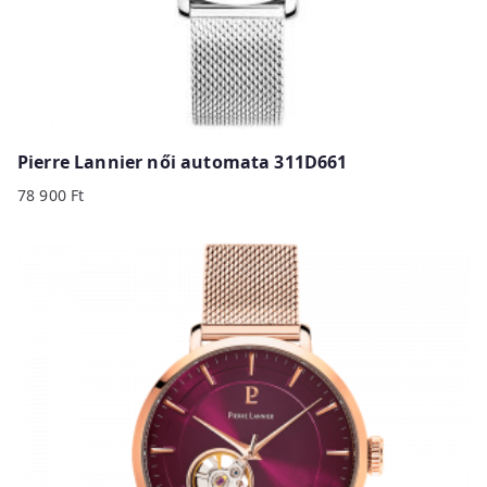
Pierre Lannier női automata 311D661
78 900
Ft