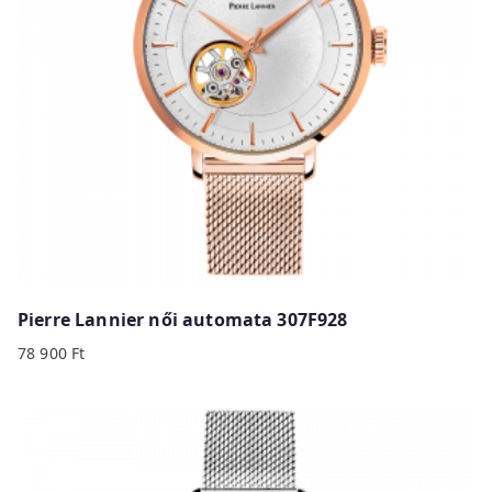
Pierre Lannier női automata 307F928
78 900
Ft