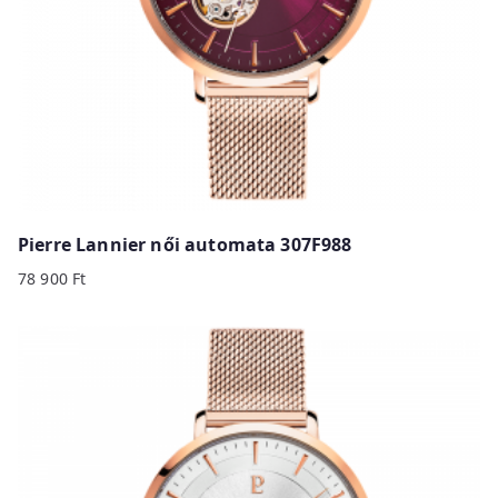
Pierre Lannier női automata 307F988
78 900
Ft