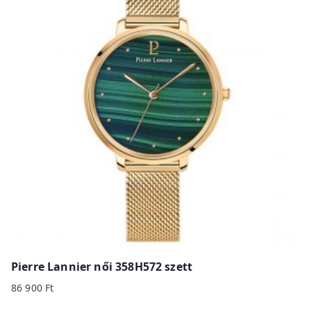
Pierre Lannier női 358H572 szett
86 900
Ft