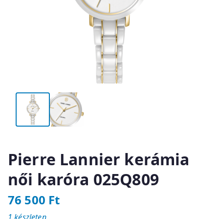
Pierre Lannier kerámia
női karóra 025Q809
76 500
Ft
1 készleten