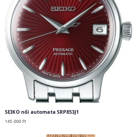
SEIKO női automata SRP853J1
145 000
Ft