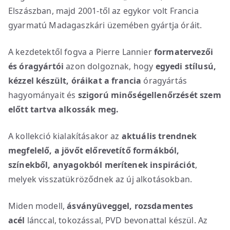
Elszászban, majd 2001-től az egykor volt Francia
gyarmatú Madagaszkári üzemében gyártja óráit.
A kezdetektől fogva a Pierre Lannier
formatervezői
és óragyártói
azon dolgoznak, hogy
egyedi stílusú,
kézzel készült, óráikat
a
francia
óragyártás
hagyományait és
szigorú minőségellenőrzését szem
előtt tartva alkossák meg.
A kollekció kialakításakor az
aktuális trendnek
megfelelő, a jövőt előrevetítő formákból,
színekből, anyagokból merítenek inspirációt
,
melyek visszatükröződnek az új alkotásokban.
Miden modell,
ásványüveggel, rozsdamentes
acél
lánccal, tokozással, PVD bevonattal készül. Az