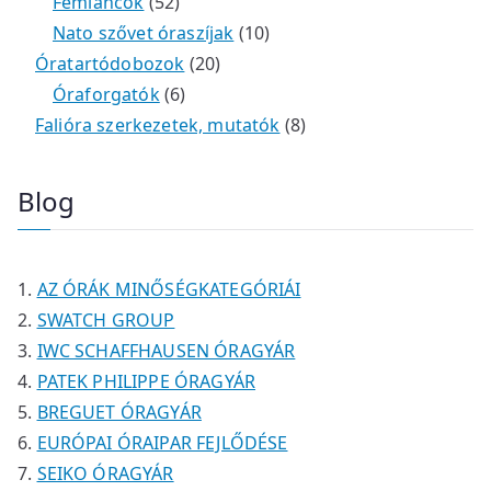
m
e
k
k
4
5
t
é
t
Fémláncok
52
é
r
9
2
e
k
e
1
Nato szővet óraszíjak
10
k
m
t
t
r
2
r
0
Óratartódobozok
20
é
e
e
6
m
0
m
t
Óraforgatók
6
k
r
r
t
é
t
é
e
8
Falióra szerkezetek, mutatók
8
m
m
e
k
e
k
r
t
é
é
r
r
m
e
Blog
k
k
m
m
é
r
é
é
k
m
k
k
é
AZ ÓRÁK MINŐSÉGKATEGÓRIÁI
k
SWATCH GROUP
IWC SCHAFFHAUSEN ÓRAGYÁR
PATEK PHILIPPE ÓRAGYÁR
BREGUET ÓRAGYÁR
EURÓPAI ÓRAIPAR FEJLŐDÉSE
SEIKO ÓRAGYÁR