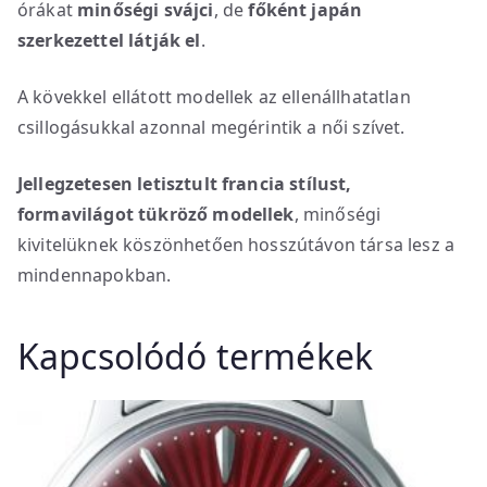
órákat
minőségi svájci
, de
főként japán
szerkezettel látják el
.
A kövekkel ellátott modellek az ellenállhatatlan
csillogásukkal azonnal megérintik a női szívet.
Jellegzetesen letisztult francia stílust,
formavilágot tükröző modellek
, minőségi
kivitelüknek köszönhetően hosszútávon társa lesz a
mindennapokban.
Kapcsolódó termékek