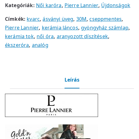
Kategóriák:
Női karóra
,
Pierre Lannier
,
Újdonságok
Címkék:
kvarc
,
ásványi üveg
,
30M
,
cseppmentes
,
Pierre Lannier
,
kerámia láncos
,
gyöngyház számlap
,
kerámia tok
,
női óra
,
aranyozott díszítések
,
ékszeróra
,
analóg
Leírás