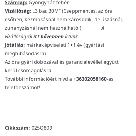
Számlap:
Gyöngyház fehér
Vízállóság:
„3 bar, 30M” (Cseppmentes, az óra
esőben, kézmosásnál nem károsodik, de úszásnál,
zuhanyzásnál nem használható.)
A
vízállóságról
itt bővebben
írtunk.
Jótállás:
márkaképviseleti 1+1 év (gyártási
meghibásodásra)
Az óra gyári dobozával és garancialevéllel együtt
kerül csomagolásra.
További információért hívd a
+36302058160
-as
telefonszámot!
Cikkszám:
025Q809