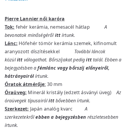
Pierre Lannier női karóra
Tok:
fehér kerámia, nemesacél hátlap
A
bevonatok minőségéről
itt
írtunk.
Lánc:
Hófehér tömör kerámia szemek, kifinomult
aranyozott díszítésekkel
További láncok
közül
itt
válogathat. Bőrszíjakat pedig
itt
talál. Ebben a
bejegyzésben a
fémlánc vagy bőrszíj előnyeiről,
hátrányairól
írtunk.
Óratok átmérője
:
30 mm
Óraüveg:
Minerál kristály (edzett ásványi üveg)
Az
óraüvegek típusairól
itt
bővebben írtunk.
Szerkezet:
Japán analóg kvarc
A
szerkezetekről
ebben a bejegyzésben
részletesebben
írtunk.