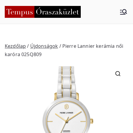
Skip
to
Tempus
Nyíregyháza
content
Órasza
küzlet
Kezdőlap
/
Újdonságok
/ Pierre Lannier kerámia női
karóra 025Q809