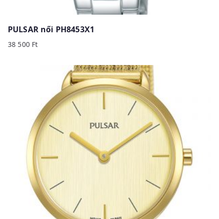
PULSAR női PH8453X1
38 500
Ft