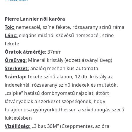
Pierre Lannier női karóra
Tok:
nemesacél, színe fekete, rózsaarany színű ráma
Lánc:
elegáns milánói szövésű nemesacél, színe
fekete
Óratok átmérője
:
37mm
Óraüveg:
Minerál kristály (edzett ásványi üveg)
Szerkezet:
analóg mechanikus automata
Számlap:
fekete színű alapon, 12 db. kristály az
indexeknél, rózsaarany színű indexek és mutatók,
„csipke” hatású dombnyomatú rajzolat, áttört
látványablak a szerkezet szépségének, hogy
tulajdonosa gyönyörködhessen a szívdobogás szerű
lüktetésben
Vízállóság:
„3 bar, 30M” (Cseppmentes, az óra