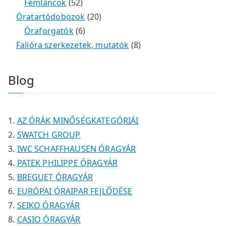
é
r
4
5
t
k
e
e
Fémláncok
52
k
m
9
2
e
2
r
r
Óratartódobozok
20
é
t
t
6
r
0
m
m
Óraforgatók
6
k
e
e
t
m
t
é
é
8
Falióra szerkezetek, mutatók
8
r
r
e
é
e
k
k
t
m
m
r
k
r
e
Blog
é
é
m
m
r
k
k
é
é
m
k
k
é
AZ ÓRÁK MINŐSÉGKATEGÓRIÁI
k
SWATCH GROUP
IWC SCHAFFHAUSEN ÓRAGYÁR
PATEK PHILIPPE ÓRAGYÁR
BREGUET ÓRAGYÁR
EURÓPAI ÓRAIPAR FEJLŐDÉSE
SEIKO ÓRAGYÁR
CASIO ÓRAGYÁR