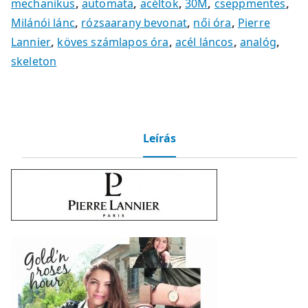
mechanikus
,
automata
,
acéltok
,
30M
,
cseppmentes
,
Milánói lánc
,
rózsaarany bevonat
,
női óra
,
Pierre
Lannier
,
köves számlapos óra
,
acél láncos
,
analóg
,
skeleton
Leírás