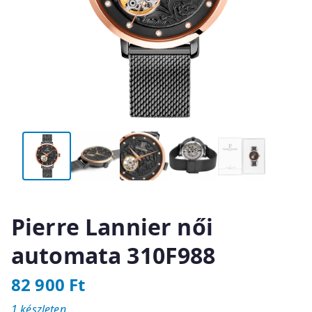
Pierre Lannier női
automata 310F988
82 900
Ft
1 készleten