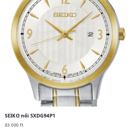
SEIKO női SXDG94P1
83 000
Ft