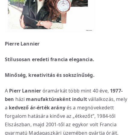
Pierre Lannier
Stílusosan eredeti francia elegancia.
Minőség, kreativitás és sokszínűség.
A
Pierr Lannier
óramárkát több mint 40 éve,
1977-
ben
házi
manufaktúraként indult
vállalkozás, mely
a
kedvező ár-érték arány
és a megnövekedett
forgalom hatására kinőve az „étkezőt”, 1984-től
Elszászban, majd 2001-től az egykor volt Francia
gyarmatú Madagaszkári üzemében gyártja óráit.