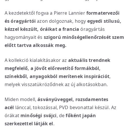
A kezdetektől fogva a Pierre Lannier
formatervezői
és óragyártói
azon dolgoznak, hogy
egyedi stílusú,
kézzel készült, óráikat
a
francia
óragyártás
hagyományait és
szigorú minőségellenőrzését szem
előtt tartva alkossák meg.
A kollekció kialakításakor az
aktuális trendnek
megfelelő, a jövőt előrevetítő formákból,
színekből, anyagokból merítenek inspirációt
,
melyek visszatükröződnek az új alkotásokban.
Miden modell,
ásványüveggel, rozsdamentes
acél
lánccal, tokozással, PVD bevonattal készül. Az
órákat
minőségi svájci
, de
főként japán
szerkezettel látják el
.