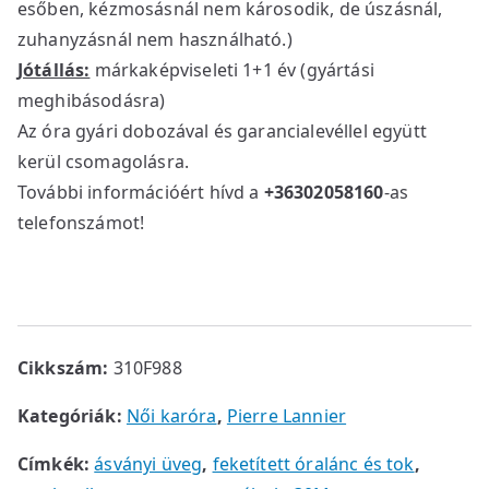
esőben, kézmosásnál nem károsodik, de úszásnál,
zuhanyzásnál nem használható.)
Jótállás:
márkaképviseleti 1+1 év (gyártási
meghibásodásra)
Az óra gyári dobozával és garancialevéllel együtt
kerül csomagolásra.
További információért hívd a
+36302058160
-as
telefonszámot!
Cikkszám:
310F988
Kategóriák:
Női karóra
,
Pierre Lannier
Címkék:
ásványi üveg
,
feketített óralánc és tok
,