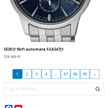
SEIKO férfi automata SSA347J1
226 900
Ft
1
2
3
4
…
47
48
49
→
S
e
a