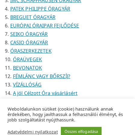
IWC SCHAFFHAUSEN ÓRAGYÁR
PATEK PHILIPPE ÓRAGYÁR
BREGUET ÓRAGYÁR
EURÓPAI ÓRAIPAR FEJLŐDÉSE
SEIKO ÓRAGYÁR
CASIO ÓRAGYÁR
ÓRASZERKEZETEK
ÓRAÜVEGEK
BEVONATOK
FÉMLÁNC VAGY BŐRSZÍJ?
VÍZÁLLÓSÁG
A jól Célzott Óra vásárlásért
Weboldalunkon sütiket (cookie) használunk annak
érdekében, hogy javíthassuk a felhasználói élményt, és
jobb szolgáltatást nyújthassunk.
Copyright © 2026
Tempus Óraszaküzlet
.
Adatkezelési
Adatvédelmi nyilatkozat
Összes elfogadása
tájékoztató