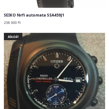
SEIKO férfi automata SSA459J1
238 000
Ft
Akció!