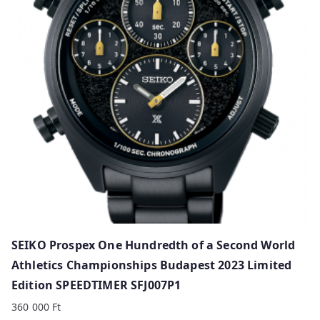
y
p
r
i
c
e
:
h
i
g
h
t
o
SEIKO Prospex One Hundredth of a Second World
l
Athletics Championships Budapest 2023 Limited
o
Edition SPEEDTIMER SFJ007P1
w
360 000
Ft