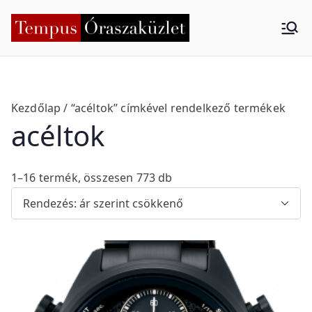
Skip
to
Tempus
Nyíregyháza
content
Órasza
küzlet
Kezdőlap
/ “acéltok” címkével rendelkező termékek
acéltok
S
1–16 termék, összesen 773 db
o
r
t
e
d
b