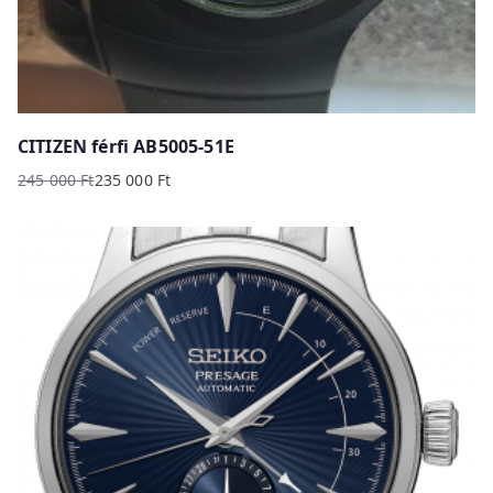
CITIZEN férfi AB5005-51E
245 000
Ft
235 000
Ft
Original
Current
price
price
was:
is:
245
235
000 Ft.
000 Ft.