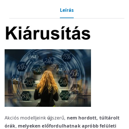
Leírás
Akciós modelljeink
új
szerű,
nem hordott, túltárolt
órák
,
melyeken előfordulhatnak apróbb felületi