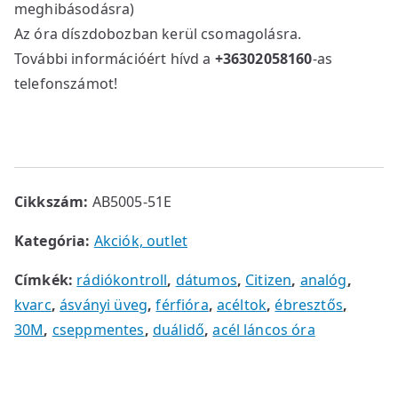
4
0
meghibásodásra)
5
0
Az óra díszdobozban kerül csomagolásra.
0
0
További információért hívd a
+36302058160
-as
0
telefonszámot!
0
F
t
F
.
t
.
Cikkszám:
AB5005-51E
Kategória:
Akciók, outlet
Címkék:
rádiókontroll
,
dátumos
,
Citizen
,
analóg
,
kvarc
,
ásványi üveg
,
férfióra
,
acéltok
,
ébresztős
,
30M
,
cseppmentes
,
duálidő
,
acél láncos óra