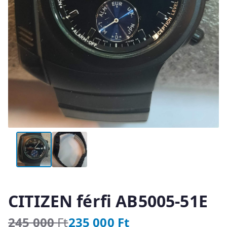
CITIZEN férfi AB5005-51E
245 000
Ft
235 000
Ft