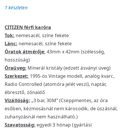
O
C
1 készleten
r
u
i
r
g
r
CITIZEN férfi karóra
i
e
Tok:
nemesacél, színe fekete
n
n
Lánc:
nemesacél, színe fekete
a
t
l
p
Óratok átmérője
:
43mm x 42mm (szélesség,
p
r
hosszúság)
r
i
Óraüveg:
Minerál kristály (edzett ásványi üveg)
i
c
Szerkezet:
1995-ös Vintage modell, analóg kvarc,
c
e
Radio Controlled (atomóra jelét veszi), naptár,
e
i
ébresztő, zónaidő
w
s
Vízállóság:
„3 bar, 30M” (Cseppmentes, az óra
a
:
esőben, kézmosásnál nem károsodik, de úszásnál,
s
2
zuhanyzásnál nem használható.)
:
3
2
5
Szavatosság:
egyedi 3 hónap (gyártási