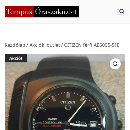
Skip
to
Tempus
Nyíregyháza
content
Órasza
küzlet
Kezdőlap
/
Akciók, outlet
/ CITIZEN férfi AB5005-51E
Akció!