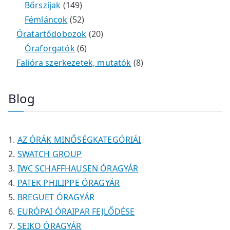
m
e
k
k
1
2
é
t
t
Bőrszíjak
149
é
r
4
5
t
k
e
e
Fémláncok
52
k
m
9
2
e
2
r
r
Óratartódobozok
20
é
t
t
6
r
0
m
m
Óraforgatók
6
k
e
e
t
m
t
é
é
8
Falióra szerkezetek, mutatók
8
r
r
e
é
e
k
k
t
m
m
r
k
r
e
Blog
é
é
m
m
r
k
k
é
é
m
k
k
é
AZ ÓRÁK MINŐSÉGKATEGÓRIÁI
k
SWATCH GROUP
IWC SCHAFFHAUSEN ÓRAGYÁR
PATEK PHILIPPE ÓRAGYÁR
BREGUET ÓRAGYÁR
EURÓPAI ÓRAIPAR FEJLŐDÉSE
SEIKO ÓRAGYÁR