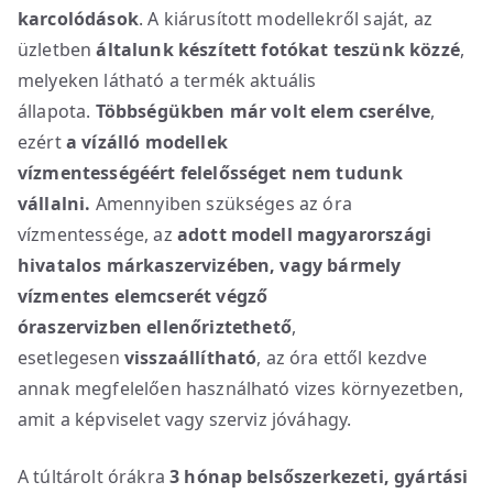
karcolódások
. A kiárusított modellekről saját, az
üzletben
általunk készített fotókat teszünk közzé
,
melyeken látható a termék aktuális
állapota.
Többségükben már volt elem cserélve
,
ezért
a vízálló modellek
vízmentességéért
felelősséget nem tudunk
vállalni.
Amennyiben szükséges az óra
vízmentessége, az
adott modell magyarországi
hivatalos márkaszervizében, vagy bármely
vízmentes elemcserét végző
óraszervizben
ellenőriztethető
,
esetlegesen
visszaállítható
, az óra ettől kezdve
annak megfelelően használható vizes környezetben,
amit a képviselet vagy szerviz jóváhagy.
A túltárolt órákra
3 hónap belsőszerkezeti, gyártási