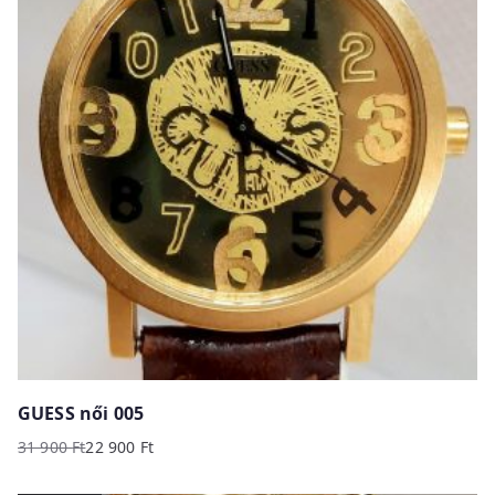
GUESS női 005
31 900
Ft
22 900
Ft
Original
Current
price
price