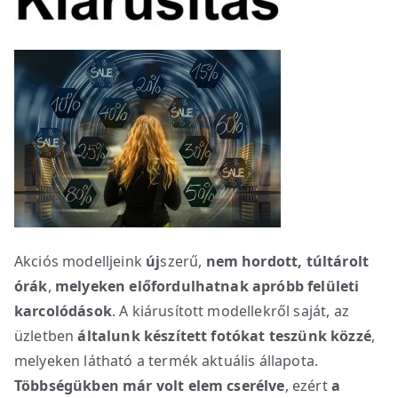
Akciós modelljeink
új
szerű,
nem hordott, túltárolt
órák
,
melyeken előfordulhatnak apróbb felületi
karcolódások
. A kiárusított modellekről saját, az
üzletben
általunk készített fotókat teszünk közzé
,
melyeken látható a termék aktuális állapota.
Többségükben már volt elem cserélve
, ezért
a