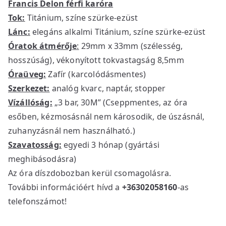
Francis Delon férfi karóra
i
e
Tok:
Titánium, színe szürke-ezüst
n
n
Lánc:
elegáns alkalmi Titánium, színe szürke-ezüst
a
t
l
p
Óratok átmérője
:
29mm x 33mm (szélesség,
p
r
hosszúság), vékonyított tokvastagság 8,5mm
r
i
Óraüveg:
Zafír (karcolódásmentes)
i
c
Szerkezet:
analóg kvarc, naptár, stopper
c
e
Vízállóság:
„3 bar, 30M” (Cseppmentes, az óra
e
i
esőben, kézmosásnál nem károsodik, de úszásnál,
w
s
zuhanyzásnál nem használható.)
a
:
Szavatosság:
egyedi 3 hónap (gyártási
s
3
meghibásodásra)
:
1
4
5
Az óra díszdobozban kerül csomagolásra.
4
0
További információért hívd a
+36302058160
-as
9
0
telefonszámot!
0
0
F