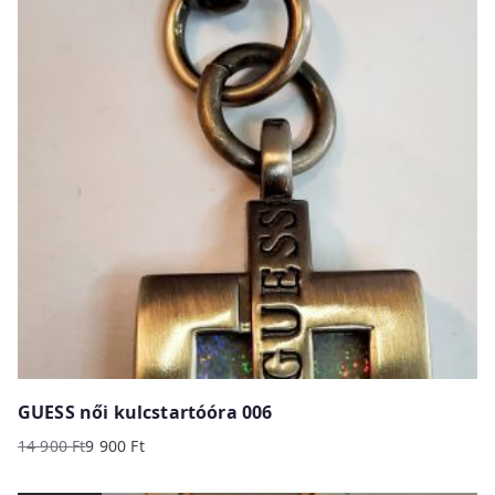
GUESS női kulcstartóóra 006
14 900
Ft
9 900
Ft
Original
Current
price
price