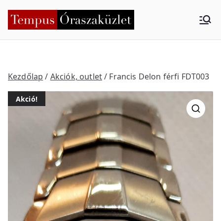
Skip
to
Tempus
Nyíregyháza
content
Órasza
küzlet
Kezdőlap
/
Akciók, outlet
/ Francis Delon férfi FDT003
Akció!