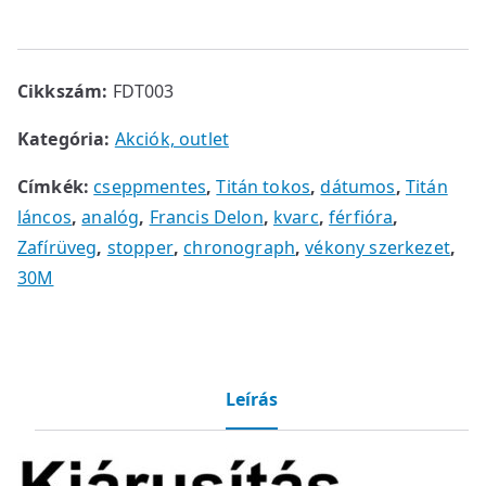
t
F
.
t
Cikkszám:
FDT003
.
Kategória:
Akciók, outlet
Címkék:
cseppmentes
,
Titán tokos
,
dátumos
,
Titán
láncos
,
analóg
,
Francis Delon
,
kvarc
,
férfióra
,
Zafírüveg
,
stopper
,
chronograph
,
vékony szerkezet
,
30M
Leírás