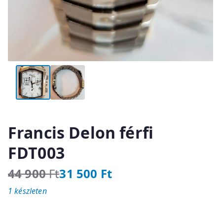
Francis Delon férfi
FDT003
44 900
Ft
31 500
Ft
O
C
1 készleten
r
u
i
r
g
r