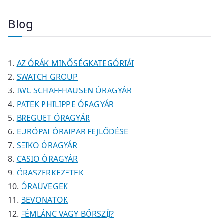
m
m
e
k
e
k
r
t
é
é
r
r
m
e
Blog
k
k
m
m
é
r
é
é
k
m
k
k
é
AZ ÓRÁK MINŐSÉGKATEGÓRIÁI
k
SWATCH GROUP
IWC SCHAFFHAUSEN ÓRAGYÁR
PATEK PHILIPPE ÓRAGYÁR
BREGUET ÓRAGYÁR
EURÓPAI ÓRAIPAR FEJLŐDÉSE
SEIKO ÓRAGYÁR
CASIO ÓRAGYÁR
ÓRASZERKEZETEK
ÓRAÜVEGEK
BEVONATOK
FÉMLÁNC VAGY BŐRSZÍJ?