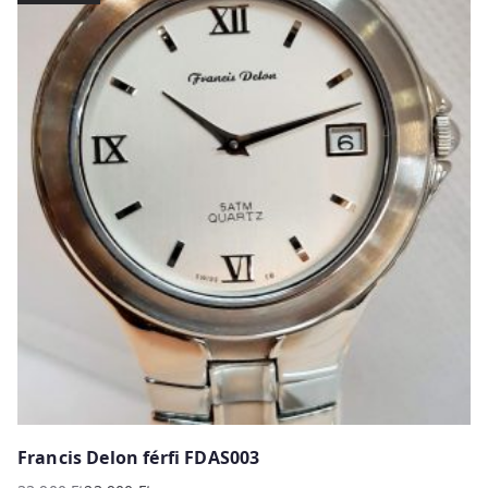
34
24
900 Ft.
900 Ft.
Francis Delon férfi FDAS003