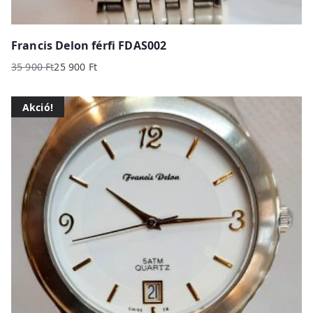
Francis Delon férfi FDAS002
35 900
Ft
25 900
Ft
Original
Current
price
price
Akció!
was:
is:
35
25
900 Ft.
900 Ft.