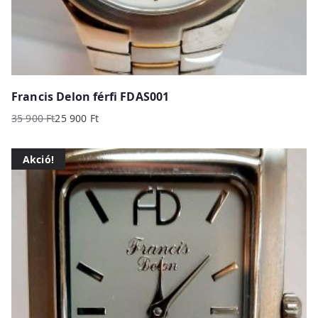
Francis Delon férfi FDAS001
35 900
Ft
25 900
Ft
Original
Current
price
price
Akció!
was:
is:
35
25
900 Ft.
900 Ft.