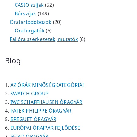
m
e
k
k
t
5
é
t
0
CASIO szíjak
52
é
r
1
e
2
k
e
t
Bőrszíjak
149
k
m
4
r
t
2
r
e
Óratartódobozok
20
é
9
m
6
e
0
m
r
Óraforgatók
6
k
t
é
t
r
t
é
m
8
Falióra szerkezetek, mutatók
8
e
k
e
m
e
k
é
t
r
r
é
r
k
e
Blog
m
m
k
m
r
é
é
é
m
k
k
k
é
AZ ÓRÁK MINŐSÉGKATEGÓRIÁI
k
SWATCH GROUP
IWC SCHAFFHAUSEN ÓRAGYÁR
PATEK PHILIPPE ÓRAGYÁR
BREGUET ÓRAGYÁR
EURÓPAI ÓRAIPAR FEJLŐDÉSE
SEIKO ÓRAGYÁR