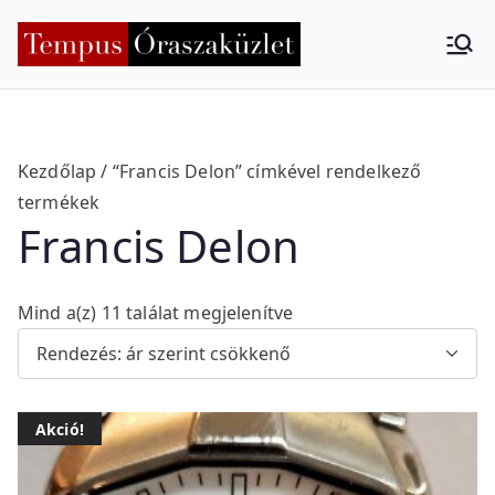
Skip
to
Tempus
Nyíregyháza
content
Órasza
küzlet
Kezdőlap
/ “Francis Delon” címkével rendelkező
termékek
Francis Delon
S
Mind a(z) 11 találat megjelenítve
o
r
t
Akció!
e
d