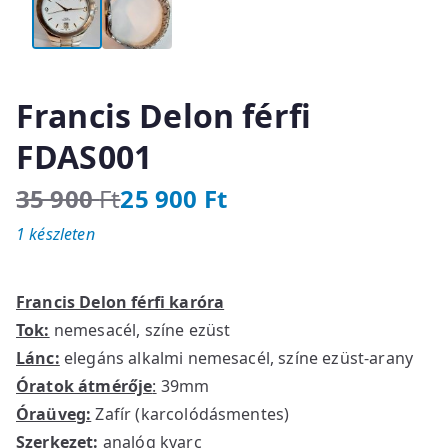
Francis Delon férfi
FDAS001
35 900
Ft
25 900
Ft
O
C
1 készleten
r
u
i
r
g
r
Francis Delon férfi karóra
i
e
Tok:
nemesacél, színe ezüst
n
n
Lánc:
elegáns alkalmi nemesacél, színe ezüst-arany
a
t
l
p
Óratok átmérője
:
39mm
p
r
Óraüveg:
Zafír (karcolódásmentes)
r
i
Szerkezet:
analóg kvarc