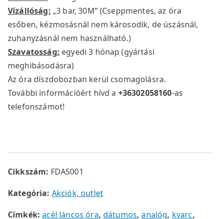
i
c
Vízállóság:
„3 bar, 30M” (Cseppmentes, az óra
c
e
esőben, kézmosásnál nem károsodik, de úszásnál,
e
i
zuhanyzásnál nem használható.)
w
s
Szavatosság:
egyedi 3 hónap (gyártási
a
:
meghibásodásra)
s
2
Az óra díszdobozban kerül csomagolásra.
:
5
3
9
További információért hívd a
+36302058160
-as
5
0
telefonszámot!
9
0
0
0
F
t
F
.
Cikkszám:
FDAS001
t
.
Kategória:
Akciók, outlet
Címkék:
acél láncos óra
,
dátumos
,
analóg
,
kvarc
,