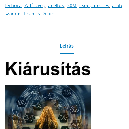
férfióra
,
Zafírüveg
,
acéltok
,
30M
,
cseppmentes
,
arab
számos
,
Francis Delon
Leírás