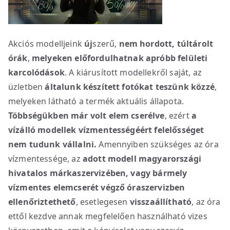
Akciós modelljeink
új
szerű,
nem hordott, túltárolt
órák
,
melyeken előfordulhatnak apróbb felületi
karcolódások
. A kiárusított modellekről saját, az
üzletben
általunk készített fotókat teszünk közzé
,
melyeken látható a termék aktuális állapota.
Többségükben már volt elem cserélve
, ezért
a
vízálló modellek vízmentességéért
felelősséget
nem tudunk vállalni.
Amennyiben szükséges az óra
vízmentessége, az
adott modell magyarországi
hivatalos márkaszervizében, vagy bármely
vízmentes elemcserét végző óraszervizben
ellenőriztethető
, esetlegesen
visszaállítható
, az óra
ettől kezdve annak megfelelően használható vizes