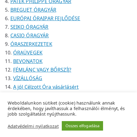
PATEK PHILIPPE ÓRAGYÁR
BREGUET ÓRAGYÁR
EURÓPAI ÓRAIPAR FEJLŐDÉSE
SEIKO ÓRAGYÁR
CASIO ÓRAGYÁR
ÓRASZERKEZETEK
ÓRAÜVEGEK
BEVONATOK
FÉMLÁNC VAGY BŐRSZÍJ?
VÍZÁLLÓSÁG
A jól Célzott Óra vásárlásért
Weboldalunkon sütiket (cookie) használunk annak
érdekében, hogy javíthassuk a felhasználói élményt, és
jobb szolgáltatást nyújthassunk.
Copyright © 2026
Tempus Óraszaküzlet
.
Adatkezelési
Adatvédelmi nyilatkozat
Összes elfogadása
tájékoztató