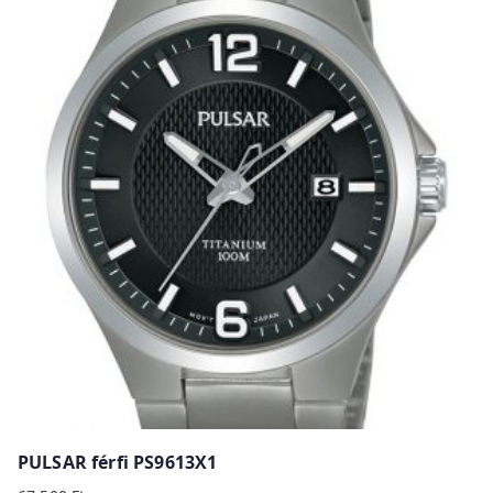
75
69
000 Ft.
000 Ft.
PULSAR férfi PS9613X1