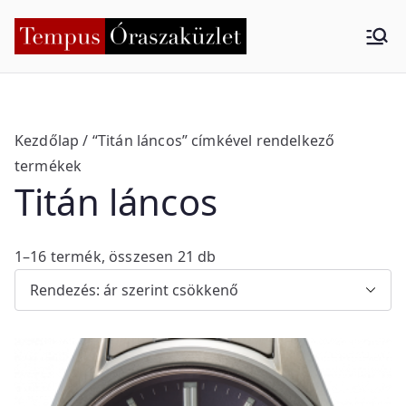
Skip
to
Tempus
Nyíregyháza
content
Órasza
küzlet
Kezdőlap
/ “Titán láncos” címkével rendelkező
termékek
Titán láncos
S
1–16 termék, összesen 21 db
o
r
t
e
d