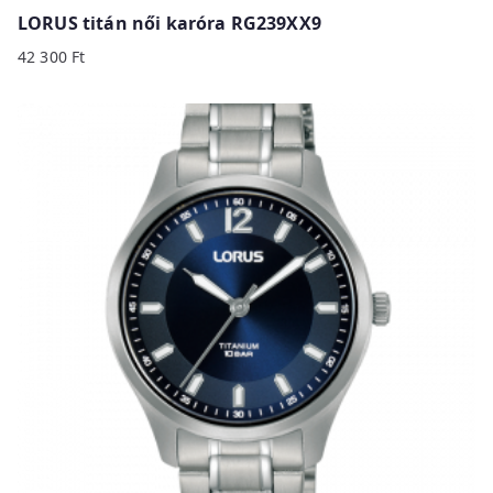
LORUS titán női karóra RG239XX9
42 300
Ft