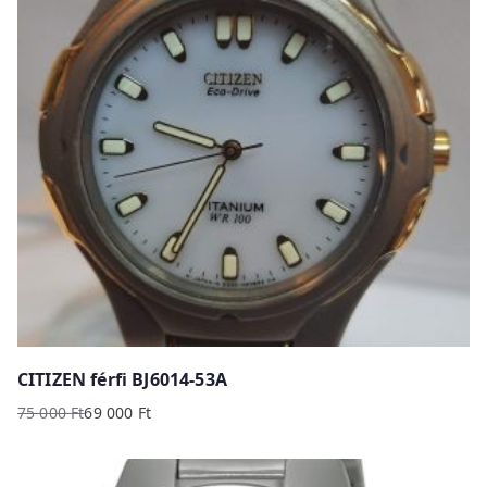
CITIZEN férfi BJ6014-53A
75 000
Ft
69 000
Ft
Original
Current
price
price
was:
is: