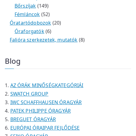
m
e
k
k
1
2
é
t
t
Bőrszíjak
149
é
r
4
5
t
k
e
e
Fémláncok
52
k
m
9
2
e
2
r
r
Óratartódobozok
20
é
t
t
6
r
0
m
m
Óraforgatók
6
k
e
e
t
m
t
é
é
8
Falióra szerkezetek, mutatók
8
r
r
e
é
e
k
k
t
m
m
r
k
r
e
Blog
é
é
m
m
r
k
k
é
é
m
k
k
é
AZ ÓRÁK MINŐSÉGKATEGÓRIÁI
k
SWATCH GROUP
IWC SCHAFFHAUSEN ÓRAGYÁR
PATEK PHILIPPE ÓRAGYÁR
BREGUET ÓRAGYÁR
EURÓPAI ÓRAIPAR FEJLŐDÉSE