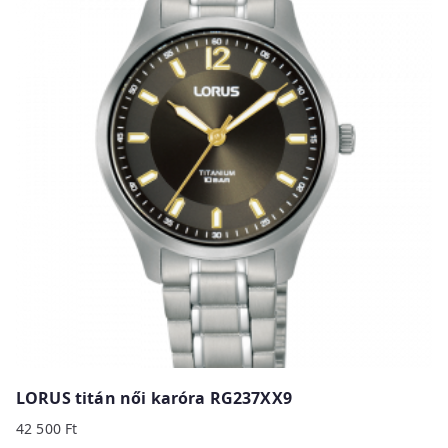
LORUS titán női karóra RG237XX9
42 500
Ft