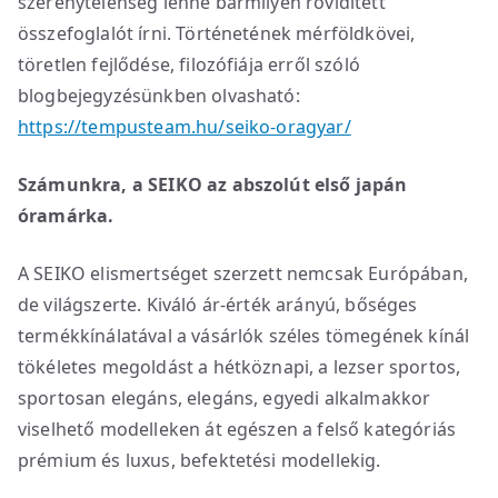
szerénytelenség lenne bármilyen rövidített
összefoglalót írni. Történetének mérföldkövei,
töretlen fejlődése, filozófiája erről szóló
blogbejegyzésünkben olvasható:
https://tempusteam.hu/seiko-oragyar/
Számunkra, a SEIKO az abszolút első japán
óramárka.
A SEIKO elismertséget szerzett nemcsak Európában,
de világszerte. Kiváló ár-érték arányú, bőséges
termékkínálatával a vásárlók széles tömegének kínál
tökéletes megoldást a hétköznapi, a lezser sportos,
sportosan elegáns, elegáns, egyedi alkalmakkor
viselhető modelleken át egészen a felső kategóriás
prémium és luxus, befektetési modellekig.