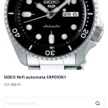
SEIKO férfi automata SRPD55K1
127 000
Ft
S