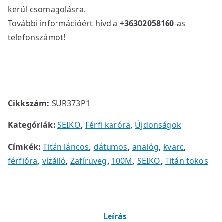
kerül csomagolásra.
További információért hívd a
+36302058160
-as
telefonszámot!
Cikkszám:
SUR373P1
Kategóriák:
SEIKO
,
Férfi karóra
,
Újdonságok
Címkék:
Titán láncos
,
dátumos
,
analóg
,
kvarc
,
férfióra
,
vízálló
,
Zafírüveg
,
100M
,
SEIKO
,
Titán tokos
Leírás