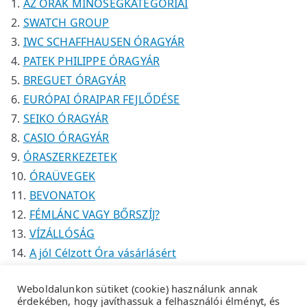
AZ ÓRÁK MINŐSÉGKATEGÓRIÁI
k
SWATCH GROUP
IWC SCHAFFHAUSEN ÓRAGYÁR
PATEK PHILIPPE ÓRAGYÁR
BREGUET ÓRAGYÁR
EURÓPAI ÓRAIPAR FEJLŐDÉSE
SEIKO ÓRAGYÁR
CASIO ÓRAGYÁR
ÓRASZERKEZETEK
ÓRAÜVEGEK
BEVONATOK
FÉMLÁNC VAGY BŐRSZÍJ?
VÍZÁLLÓSÁG
A jól Célzott Óra vásárlásért
Weboldalunkon sütiket (cookie) használunk annak
érdekében, hogy javíthassuk a felhasználói élményt, és