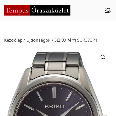
Skip
to
Tempus
Nyíregyháza
content
Órasza
küzlet
Kezdőlap
/
Újdonságok
/ SEIKO férfi SUR373P1