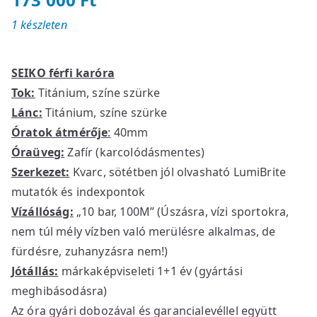
1 készleten
SEIKO férfi karóra
Tok:
Titánium, színe szürke
Lánc:
Titánium, színe szürke
Óratok átmérője
:
40mm
Óraüveg:
Zafír (karcolódásmentes)
Szerkezet:
Kvarc, sötétben jól olvasható LumiBrite
mutatók és indexpontok
Vízállóság:
„10 bar, 100M” (Úszásra, vízi sportokra,
nem túl mély vízben való merülésre alkalmas, de
fürdésre, zuhanyzásra nem!)
Jótállás:
márkaképviseleti 1+1 év (gyártási
meghibásodásra)
Az óra gyári dobozával és garancialevéllel együtt