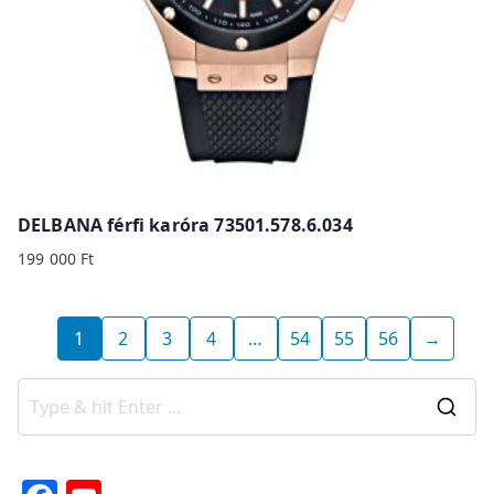
DELBANA férfi karóra 73501.578.6.034
199 000
Ft
1
2
3
4
…
54
55
56
→
S
e
a