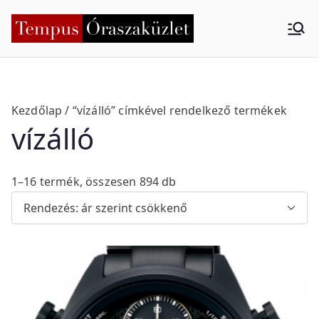
Skip
to
Tempus
Nyíregyháza
content
Órasza
küzlet
Kezdőlap
/ “vízálló” címkével rendelkező termékek
vízálló
S
1–16 termék, összesen 894 db
o
r
t
e
d
b