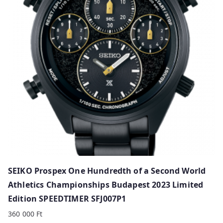
y
p
r
i
c
e
:
h
i
g
h
t
o
SEIKO Prospex One Hundredth of a Second World
l
Athletics Championships Budapest 2023 Limited
o
Edition SPEEDTIMER SFJ007P1
w
360 000
Ft