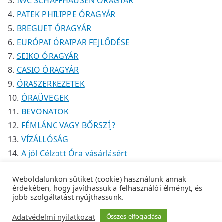
IWC SCHAFFHAUSEN ÓRAGYÁR
PATEK PHILIPPE ÓRAGYÁR
BREGUET ÓRAGYÁR
EURÓPAI ÓRAIPAR FEJLŐDÉSE
SEIKO ÓRAGYÁR
CASIO ÓRAGYÁR
ÓRASZERKEZETEK
ÓRAÜVEGEK
BEVONATOK
FÉMLÁNC VAGY BŐRSZÍJ?
VÍZÁLLÓSÁG
A jól Célzott Óra vásárlásért
Weboldalunkon sütiket (cookie) használunk annak
érdekében, hogy javíthassuk a felhasználói élményt, és
jobb szolgáltatást nyújthassunk.
Copyright © 2026
Tempus Óraszaküzlet
.
Adatkezelési
Adatvédelmi nyilatkozat
Összes elfogadása
tájékoztató