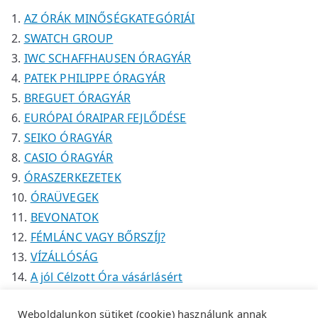
k
k
é
AZ ÓRÁK MINŐSÉGKATEGÓRIÁI
k
SWATCH GROUP
IWC SCHAFFHAUSEN ÓRAGYÁR
PATEK PHILIPPE ÓRAGYÁR
BREGUET ÓRAGYÁR
EURÓPAI ÓRAIPAR FEJLŐDÉSE
SEIKO ÓRAGYÁR
CASIO ÓRAGYÁR
ÓRASZERKEZETEK
ÓRAÜVEGEK
BEVONATOK
FÉMLÁNC VAGY BŐRSZÍJ?
VÍZÁLLÓSÁG
A jól Célzott Óra vásárlásért
Weboldalunkon sütiket (cookie) használunk annak