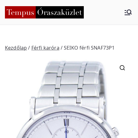
Skip
to
Tempus
Nyíregyháza
content
Órasza
küzlet
Kezdőlap
/
Férfi karóra
/ SEIKO férfi SNAF73P1