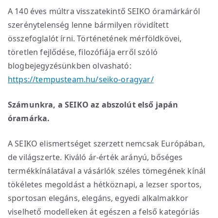
A 140 éves múltra visszatekintő SEIKO óramárkáról
szerénytelenség lenne bármilyen rövidített
összefoglalót írni. Történetének mérföldkövei,
töretlen fejlődése, filozófiája erről szóló
blogbejegyzésünkben olvasható:
https://tempusteam.hu/seiko-oragyar/
Számunkra, a SEIKO az abszolút első japán
óramárka.
A SEIKO elismertséget szerzett nemcsak Európában,
de világszerte. Kiváló ár-érték arányú, bőséges
termékkínálatával a vásárlók széles tömegének kínál
tökéletes megoldást a hétköznapi, a lezser sportos,
sportosan elegáns, elegáns, egyedi alkalmakkor
viselhető modelleken át egészen a felső kategóriás