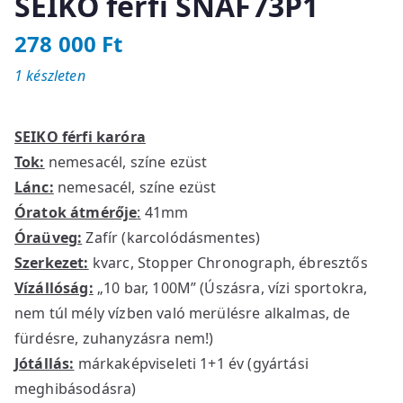
SEIKO férfi SNAF73P1
278 000
Ft
1 készleten
SEIKO férfi karóra
Tok:
nemesacél, színe ezüst
Lánc:
nemesacél, színe ezüst
Óratok átmérője
:
41mm
Óraüveg:
Zafír (karcolódásmentes)
Szerkezet:
kvarc, Stopper Chronograph, ébresztős
Vízállóság:
„10 bar, 100M” (Úszásra, vízi sportokra,
nem túl mély vízben való merülésre alkalmas, de
fürdésre, zuhanyzásra nem!)
Jótállás:
márkaképviseleti 1+1 év (gyártási
meghibásodásra)