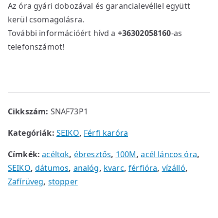
Az óra gyári dobozával és garancialevéllel együtt
kerül csomagolásra.
További információért hívd a
+36302058160
-as
telefonszámot!
Cikkszám:
SNAF73P1
Kategóriák:
SEIKO
,
Férfi karóra
Címkék:
acéltok
,
ébresztős
,
100M
,
acél láncos óra
,
SEIKO
,
dátumos
,
analóg
,
kvarc
,
férfióra
,
vízálló
,
Zafírüveg
,
stopper