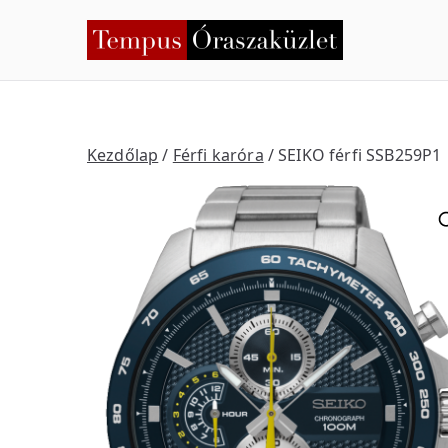
Skip
to
Temp
Nyíregyháza
content
Kezdőlap
/
Férfi karóra
/ SEIKO férfi SSB259P1