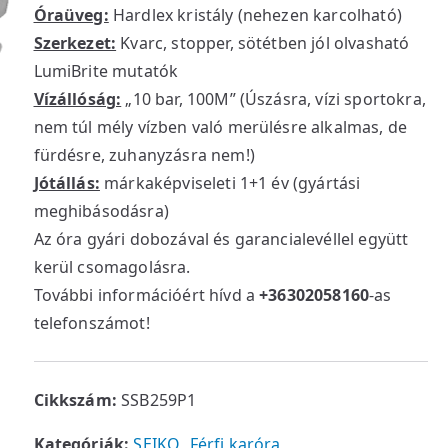
Óraüveg:
Hardlex kristály (nehezen karcolható)
Szerkezet:
Kvarc, stopper, sötétben jól olvasható
LumiBrite mutatók
Vízállóság:
„10 bar, 100M” (Úszásra, vízi sportokra,
nem túl mély vízben való merülésre alkalmas, de
fürdésre, zuhanyzásra nem!)
Jótállás:
márkaképviseleti 1+1 év (gyártási
meghibásodásra)
Az óra gyári dobozával és garancialevéllel együtt
kerül csomagolásra.
További információért hívd a
+36302058160
-as
telefonszámot!
Cikkszám:
SSB259P1
Kategóriák:
SEIKO
,
Férfi karóra