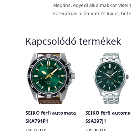
elegáns, egyedi alkalmakkor visel
kategóriás prémium és luxus, befe
Kapcsolódó termékek
SEIKO férfi automata
SEIKO férfi automa
SKA791P1
SSA397J1
168 000
Ft
239 000
Ft