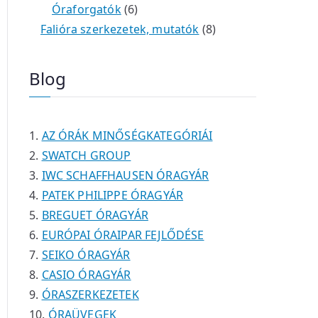
é
e
e
6
m
0
m
t
Óraforgatók
6
k
r
r
t
é
t
é
e
8
Falióra szerkezetek, mutatók
8
m
m
e
k
e
k
r
t
é
é
r
r
m
e
Blog
k
k
m
m
é
r
é
é
k
m
k
k
é
AZ ÓRÁK MINŐSÉGKATEGÓRIÁI
k
SWATCH GROUP
IWC SCHAFFHAUSEN ÓRAGYÁR
PATEK PHILIPPE ÓRAGYÁR
BREGUET ÓRAGYÁR
EURÓPAI ÓRAIPAR FEJLŐDÉSE
SEIKO ÓRAGYÁR
CASIO ÓRAGYÁR
ÓRASZERKEZETEK
ÓRAÜVEGEK