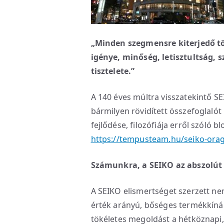
„Minden szegmensre kiterjedő tö
igénye, minőség, letisztultság,
tisztelete.”
A 140 éves múltra visszatekintő S
bármilyen rövidített összefoglalót
fejlődése, filozófiája erről szóló
https://tempusteam.hu/seiko-orag
Számunkra, a SEIKO az abszolút
A SEIKO elismertséget szerzett ne
érték arányú, bőséges termékkínál
tökéletes megoldást a hétköznapi,