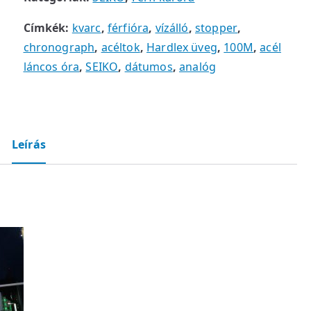
Címkék:
kvarc
,
férfióra
,
vízálló
,
stopper
,
chronograph
,
acéltok
,
Hardlex üveg
,
100M
,
acél
láncos óra
,
SEIKO
,
dátumos
,
analóg
Leírás