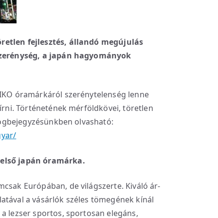
retlen fejlesztés, állandó megújulás
 szerénység, a japán hagyományok
EIKO óramárkáról szerénytelenség lenne
 írni. Történetének mérföldkövei, töretlen
 blogbejegyzésünkben olvasható:
yar/
 első japán óramárka.
mcsak Európában, de világszerte. Kiváló ár-
atával a vásárlók széles tömegének kínál
 a lezser sportos, sportosan elegáns,