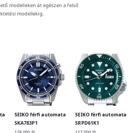
hető modelleken át egészen a felső
ktetési modellekig.
ta
SEIKO férfi automata
SEIKO férfi automata
SKA783P1
SRPD61K1
178 000
Ft
127 000
Ft