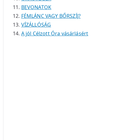
BEVONATOK
FÉMLÁNC VAGY BŐRSZÍJ?
VÍZÁLLÓSÁG
A jól Célzott Óra vásárlásért