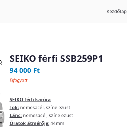
Kezdőlap
us Óraszaküzlet
SEIKO férfi SSB259P1
94 000
Ft
Elfogyott
SEIKO férfi karóra
Tok:
nemesacél, színe ezüst
Lánc:
nemesacél, színe ezüst
Óratok átmérője
:
44mm