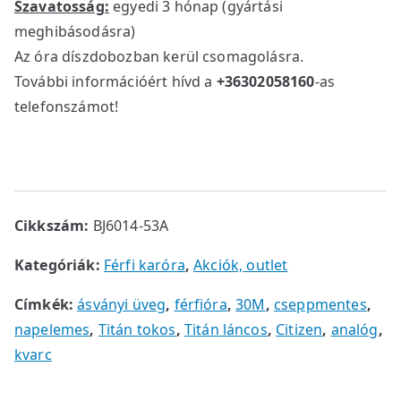
Szavatosság:
egyedi 3 hónap (gyártási
a
:
meghibásodásra)
s
6
Az óra díszdobozban kerül csomagolásra.
:
9
7
0
További információért hívd a
+36302058160
-as
5
0
telefonszámot!
0
0
0
0
F
t
F
.
Cikkszám:
BJ6014-53A
t
.
Kategóriák:
Férfi karóra
,
Akciók, outlet
Címkék:
ásványi üveg
,
férfióra
,
30M
,
cseppmentes
,
napelemes
,
Titán tokos
,
Titán láncos
,
Citizen
,
analóg
,
kvarc