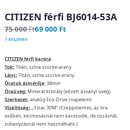
CITIZEN férfi BJ6014-53A
75 000
Ft
69 000
Ft
O
C
1 készleten
r
u
i
r
g
r
CITIZEN férfi karóra
i
e
Tok:
Titán, színe szürke-arany
n
n
Lánc:
Titán, színe szürke-arany
a
t
l
p
Óratok átmérője
:
38mm
p
r
Óraüveg:
Minerál kristály (edzett ásványi üveg)
r
i
Szerkezet:
analóg Eco-Drive (napelem)
i
c
Vízállóság:
„3 bar, 30M” (Cseppmentes, az óra
c
e
esőben, kézmosásnál nem károsodik, de úszásnál,
e
i
zuhanyzásnál nem használható.)
w
s