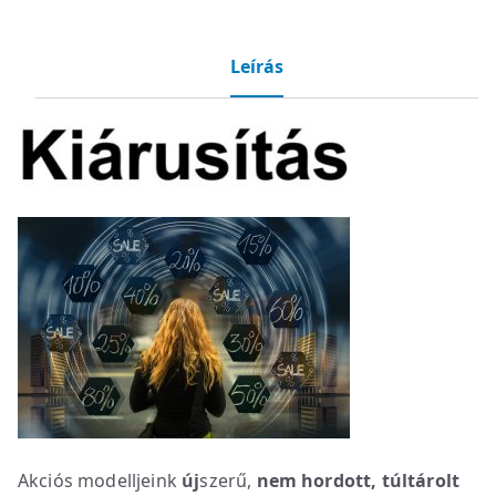
Leírás
Akciós modelljeink
új
szerű,
nem hordott, túltárolt