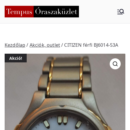
Skip
to
Tempus
Nyíregyháza
content
Órasza
küzlet
Kezdőlap
/
Akciók, outlet
/ CITIZEN férfi BJ6014-53A
Akció!