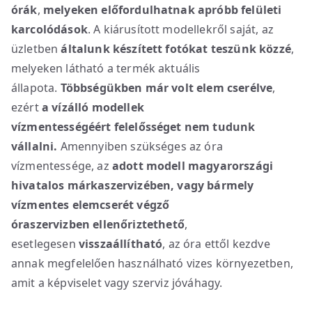
órák
,
melyeken előfordulhatnak apróbb felületi
karcolódások
. A kiárusított modellekről saját, az
üzletben
általunk készített fotókat teszünk közzé
,
melyeken látható a termék aktuális
állapota.
Többségükben már volt elem cserélve
,
ezért
a vízálló modellek
vízmentességéért
felelősséget nem tudunk
vállalni.
Amennyiben szükséges az óra
vízmentessége, az
adott modell magyarországi
hivatalos márkaszervizében, vagy bármely
vízmentes elemcserét végző
óraszervizben
ellenőriztethető
,
esetlegesen
visszaállítható
, az óra ettől kezdve
annak megfelelően használható vizes környezetben,
amit a képviselet vagy szerviz jóváhagy.