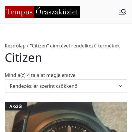
Skip
to
Tempus
Nyíregyháza
content
Órasza
küzlet
Kezdőlap
/ “Citizen” címkével rendelkező termékek
Citizen
S
Mind a(z) 4 találat megjelenítve
o
r
t
Akció!
e
d
b