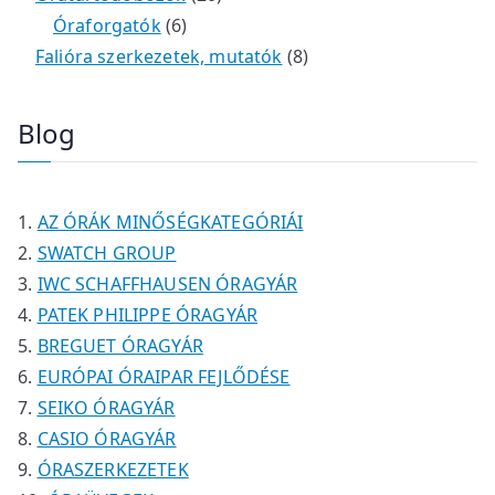
é
t
t
6
r
0
m
m
Óraforgatók
6
k
e
e
t
m
t
é
é
8
Falióra szerkezetek, mutatók
8
r
r
e
é
e
k
k
t
m
m
r
k
r
e
Blog
é
é
m
m
r
k
k
é
é
m
k
k
é
AZ ÓRÁK MINŐSÉGKATEGÓRIÁI
k
SWATCH GROUP
IWC SCHAFFHAUSEN ÓRAGYÁR
PATEK PHILIPPE ÓRAGYÁR
BREGUET ÓRAGYÁR
EURÓPAI ÓRAIPAR FEJLŐDÉSE
SEIKO ÓRAGYÁR
CASIO ÓRAGYÁR
ÓRASZERKEZETEK