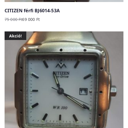
CITIZEN férfi BJ6014-53A
75 000
Ft
69 000
Ft
Original
Current
price
price
Akció!
was:
is:
75
69
000 Ft.
000 Ft.