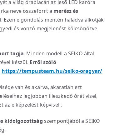
yét a világ órapiacán az leső LED karóra
rka neve összeforrt a
merész és
l. Ezen elgondolás mentén haladva alkotják
 egyedi és vonzó megjelenést kölcsönözve
port tagja
. Minden modell a SEIKO által
tével készül.
Erről szóló
:
https://tempusteam.hu/seiko-oragyar/
isége van és akarva, akaratlan ezt
zeléseihez legjobban illeszkedő órát visel,
t az elképzelést képviseli.
s kidolgozottság
szempontjából a SEIKO
ég.