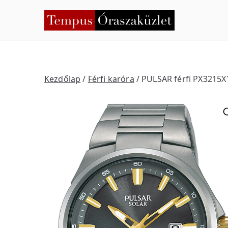
Skip
to
Temp
Nyíregyháza
content
Kezdőlap
/
Férfi karóra
/ PULSAR férfi PX3215X