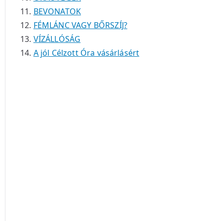
BEVONATOK
FÉMLÁNC VAGY BŐRSZÍJ?
VÍZÁLLÓSÁG
A jól Célzott Óra vásárlásért