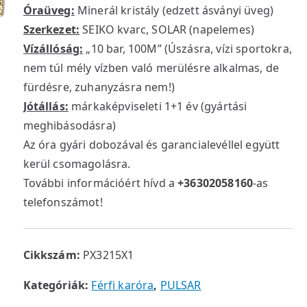
Óraüveg:
Minerál kristály (edzett ásványi üveg)
Szerkezet:
SEIKO kvarc, SOLAR (napelemes)
Vízállóság:
„10 bar, 100M” (Úszásra, vízi sportokra,
nem túl mély vízben való merülésre alkalmas, de
fürdésre, zuhanyzásra nem!)
Jótállás:
márkaképviseleti 1+1 év (gyártási
meghibásodásra)
Az óra gyári dobozával és garancialevéllel együtt
kerül csomagolásra.
További információért hívd a
+36302058160
-as
telefonszámot!
Cikkszám:
PX3215X1
Kategóriák:
Férfi karóra
,
PULSAR