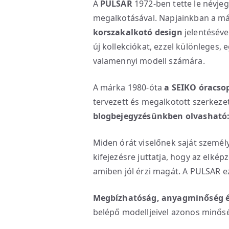
A
PULSAR
1972-ben tette le névjeg
megalkotásával. Napjainkban a má
korszakalkotó design
jelentéséve
új kollekciókat, ezzel különleges,
valamennyi modell számára.
A márka 1980-óta
a SEIKO óracso
tervezett és megalkotott szerkeze
blogbejegyzésünkben olvasható
Miden órát viselőnek saját személy
kifejezésre juttatja, hogy az elkép
amiben jól érzi magát. A PULSAR ez
Megbízhatóság, anyagminőség é
belépő modelljeivel azonos minős