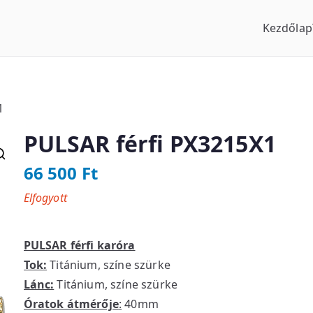
Kezdőlap
us Óraszaküzlet
1
PULSAR férfi PX3215X1
66 500
Ft
Elfogyott
PULSAR férfi karóra
Tok:
Titánium, színe szürke
Lánc:
Titánium, színe szürke
Óratok átmérője
:
40mm