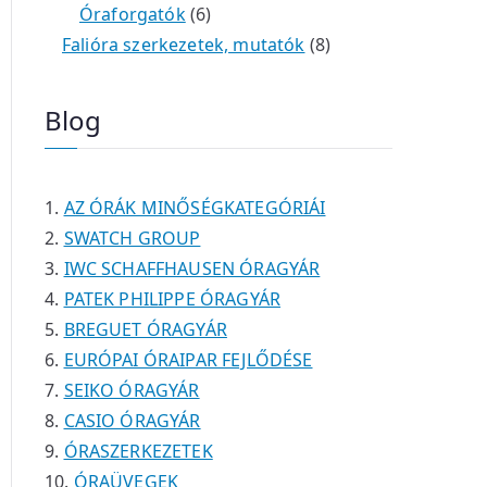
é
t
t
6
r
0
m
m
Óraforgatók
6
k
e
e
t
m
t
é
é
8
Falióra szerkezetek, mutatók
8
r
r
e
é
e
k
k
t
m
m
r
k
r
e
Blog
é
é
m
m
r
k
k
é
é
m
k
k
é
AZ ÓRÁK MINŐSÉGKATEGÓRIÁI
k
SWATCH GROUP
IWC SCHAFFHAUSEN ÓRAGYÁR
PATEK PHILIPPE ÓRAGYÁR
BREGUET ÓRAGYÁR
EURÓPAI ÓRAIPAR FEJLŐDÉSE
SEIKO ÓRAGYÁR
CASIO ÓRAGYÁR
ÓRASZERKEZETEK
ÓRAÜVEGEK