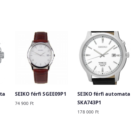
ta
SEIKO férfi SGEE09P1
SEIKO férfi automata
SKA743P1
74 900
Ft
178 000
Ft