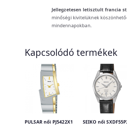
Jellegzetesen letisztult francia 
minőségi kivitelüknek köszönhető
mindennapokban.
Kapcsolódó termékek
PULSAR női PJ5422X1
SEIKO női SXDF55P