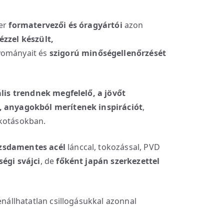
ier
formatervezői és óragyártói
azon
ézzel készült,
yományait és
szigorú minőségellenőrzését
lis trendnek megfelelő, a jövőt
l, anyagokból merítenek inspirációt
,
lkotásokban.
zsdamentes acél
lánccal, tokozással, PVD
égi svájci
, de
főként japán szerkezettel
enállhatatlan csillogásukkal azonnal