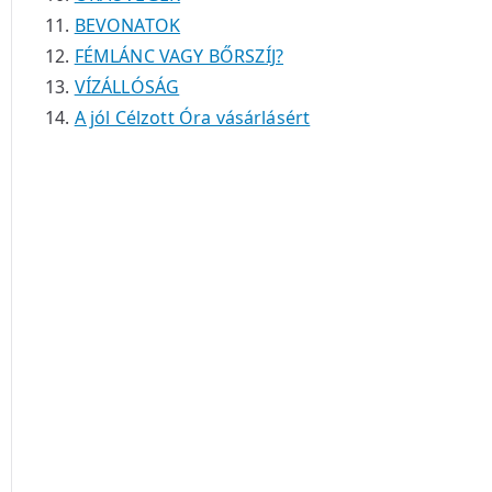
BEVONATOK
FÉMLÁNC VAGY BŐRSZÍJ?
VÍZÁLLÓSÁG
A jól Célzott Óra vásárlásért