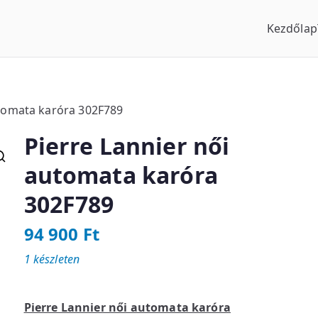
Kezdőlap
us Óraszaküzlet
utomata karóra 302F789
Pierre Lannier női
automata karóra
302F789
94 900
Ft
1 készleten
Pierre Lannier női automata karóra