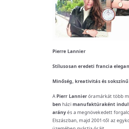
Pierre Lannier
Stílusosan eredeti francia elegan
Minőség, kreativitás és sokszínű
A
Pierr Lannier
óramárkát több mi
ben
házi
manufaktúraként indul
arány
és a megnövekedett forgalom
Elszászban, majd 2001-től az egyk
üzemében gyártja óráit.