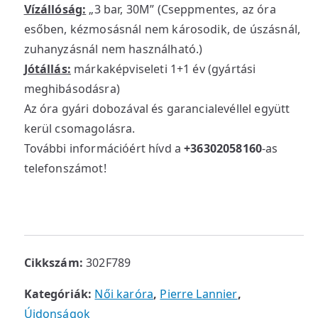
Vízállóság:
„3 bar, 30M” (Cseppmentes, az óra
esőben, kézmosásnál nem károsodik, de úszásnál,
zuhanyzásnál nem használható.)
Jótállás:
márkaképviseleti 1+1 év (gyártási
meghibásodásra)
Az óra gyári dobozával és garancialevéllel együtt
kerül csomagolásra.
További információért hívd a
+36302058160
-as
telefonszámot!
Cikkszám:
302F789
Kategóriák:
Női karóra
,
Pierre Lannier
,
Újdonságok