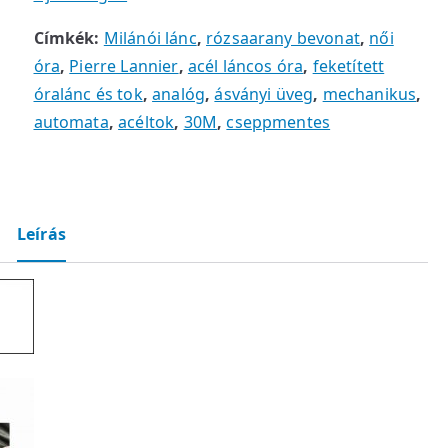
Címkék:
Milánói lánc
,
rózsaarany bevonat
,
női
óra
,
Pierre Lannier
,
acél láncos óra
,
feketített
óralánc és tok
,
analóg
,
ásványi üveg
,
mechanikus
,
automata
,
acéltok
,
30M
,
cseppmentes
Leírás