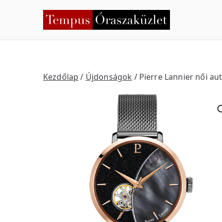
Skip
to
Temp
Nyíregyháza
content
Kezdőlap
/
Újdonságok
/ Pierre Lannier női a