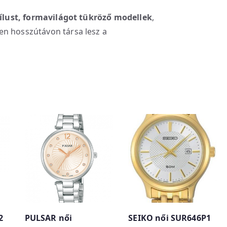
stílust, formavilágot tükröző modellek
,
en hosszútávon társa lesz a
2
PULSAR női
SEIKO női SUR646P1