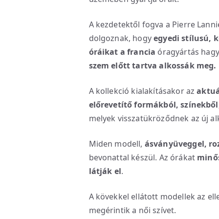
A kezdetektől fogva a Pierre Lann
dolgoznak, hogy
egyedi stílusú, k
óráikat
a
francia
óragyártás hag
szem előtt tartva alkossák meg.
A kollekció kialakításakor az
aktuá
előrevetítő formákból, színekbő
melyek visszatükröződnek az új a
Miden modell,
ásványüveggel, ro
bevonattal készül. Az órákat
minős
látják el
.
A kövekkel ellátott modellek az ell
megérintik a női szívet.