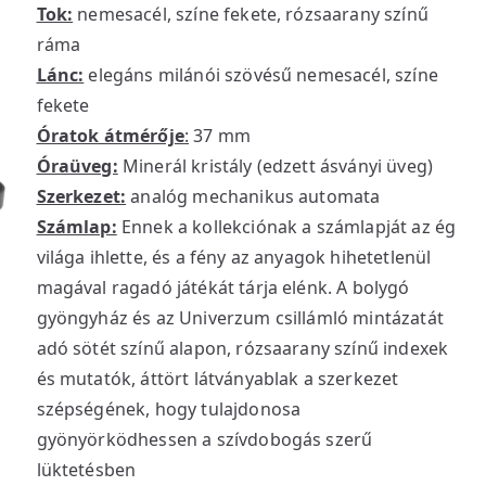
Tok:
nemesacél, színe fekete, rózsaarany színű
ráma
Lánc:
elegáns milánói szövésű nemesacél, színe
fekete
Óratok átmérője
:
37 mm
Óraüveg:
Minerál kristály (edzett ásványi üveg)
Szerkezet:
analóg mechanikus automata
Számlap:
Ennek a kollekciónak a számlapját az ég
világa ihlette, és a fény az anyagok hihetetlenül
magával ragadó játékát tárja elénk. A bolygó
gyöngyház és az Univerzum csillámló mintázatát
adó sötét színű alapon, rózsaarany színű indexek
és mutatók, áttört látványablak a szerkezet
szépségének, hogy tulajdonosa
gyönyörködhessen a szívdobogás szerű
lüktetésben