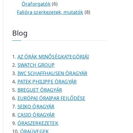
é
t
t
6
r
0
m
m
Óraforgatók
6
k
e
e
t
m
t
é
é
8
Falióra szerkezetek, mutatók
8
r
r
e
é
e
k
k
t
m
m
r
k
r
e
Blog
é
é
m
m
r
k
k
é
é
m
k
k
é
AZ ÓRÁK MINŐSÉGKATEGÓRIÁI
k
SWATCH GROUP
IWC SCHAFFHAUSEN ÓRAGYÁR
PATEK PHILIPPE ÓRAGYÁR
BREGUET ÓRAGYÁR
EURÓPAI ÓRAIPAR FEJLŐDÉSE
SEIKO ÓRAGYÁR
CASIO ÓRAGYÁR
ÓRASZERKEZETEK
ÓRAÜVEGEK