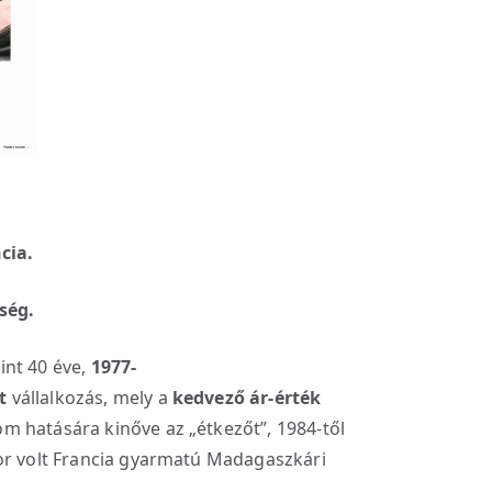
cia.
ség.
nt 40 éve,
1977-
t
vállalkozás, mely a
kedvező ár-érték
 hatására kinőve az „étkezőt”, 1984-től
or volt Francia gyarmatú Madagaszkári