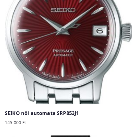
SEIKO női automata SRP853J1
145 000
Ft