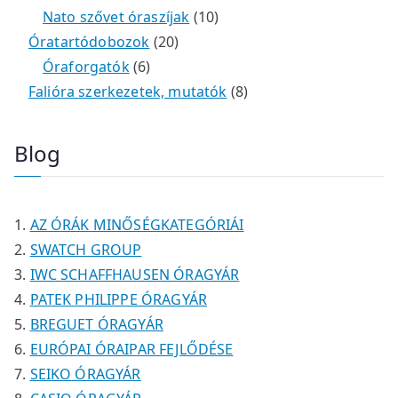
é
r
9
2
e
k
e
1
Nato szővet óraszíjak
10
k
m
t
t
r
2
r
0
Óratartódobozok
20
é
e
e
6
m
0
m
t
Óraforgatók
6
k
r
r
t
é
t
é
e
8
Falióra szerkezetek, mutatók
8
m
m
e
k
e
k
r
t
é
é
r
r
m
e
Blog
k
k
m
m
é
r
é
é
k
m
k
k
é
AZ ÓRÁK MINŐSÉGKATEGÓRIÁI
k
SWATCH GROUP
IWC SCHAFFHAUSEN ÓRAGYÁR
PATEK PHILIPPE ÓRAGYÁR
BREGUET ÓRAGYÁR
EURÓPAI ÓRAIPAR FEJLŐDÉSE
SEIKO ÓRAGYÁR