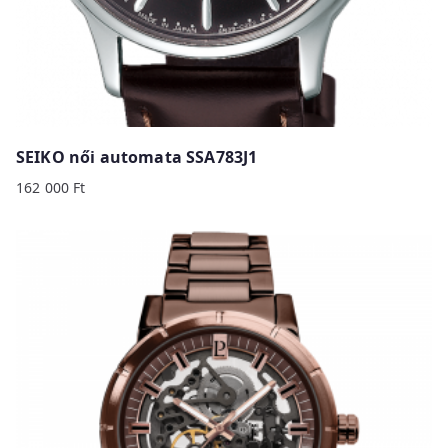
SEIKO női automata SSA783J1
162 000
Ft