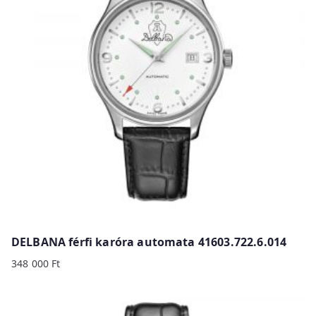
y
p
r
i
c
e
:
h
i
g
h
t
o
DELBANA férfi karóra automata 41603.722.6.014
l
348 000
Ft
o
w