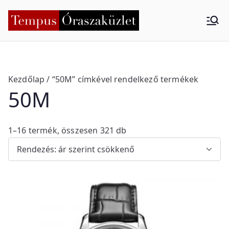
Skip
to
Tempus
Nyíregyháza
content
Órasza
küzlet
Kezdőlap
/ “50M” címkével rendelkező termékek
50M
S
1–16 termék, összesen 321 db
o
r
t
e
d
b