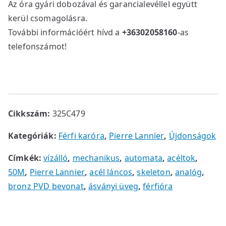
Az óra gyári dobozával és garancialevéllel együtt
kerül csomagolásra.
További információért hívd a
+36302058160
-as
telefonszámot!
Cikkszám:
325C479
Kategóriák:
Férfi karóra
,
Pierre Lannier
,
Újdonságok
Címkék:
vízálló
,
mechanikus
,
automata
,
acéltok
,
50M
,
Pierre Lannier
,
acél láncos
,
skeleton
,
analóg
,
bronz PVD bevonat
,
ásványi üveg
,
férfióra