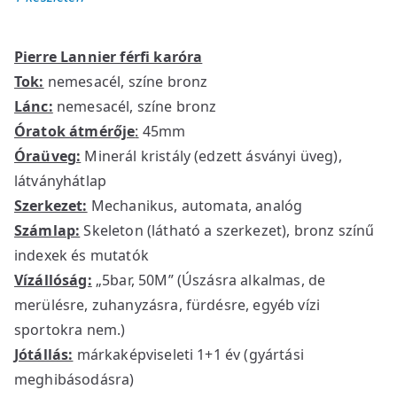
Pierre Lannier férfi karóra
Tok:
nemesacél, színe bronz
Lánc:
nemesacél, színe bronz
Óratok átmérője
:
45mm
Óraüveg:
Minerál kristály (edzett ásványi üveg),
látványhátlap
Szerkezet:
Mechanikus, automata, analóg
Számlap:
Skeleton (látható a szerkezet), bronz színű
indexek és mutatók
Vízállóság:
„5bar, 50M” (Úszásra alkalmas, de
merülésre, zuhanyzásra, fürdésre, egyéb vízi
sportokra nem.)
Jótállás:
márkaképviseleti 1+1 év (gyártási
meghibásodásra)