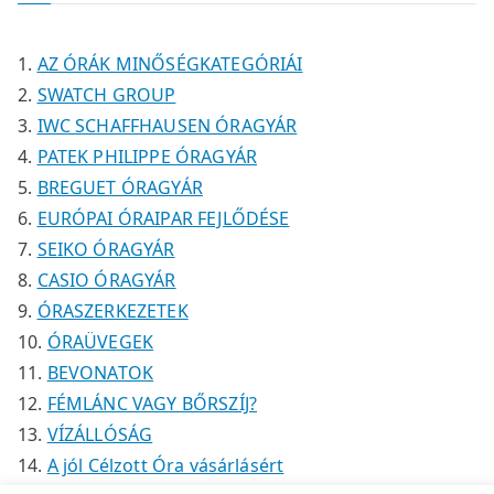
k
k
é
é
m
k
k
é
AZ ÓRÁK MINŐSÉGKATEGÓRIÁI
k
SWATCH GROUP
IWC SCHAFFHAUSEN ÓRAGYÁR
PATEK PHILIPPE ÓRAGYÁR
BREGUET ÓRAGYÁR
EURÓPAI ÓRAIPAR FEJLŐDÉSE
SEIKO ÓRAGYÁR
CASIO ÓRAGYÁR
ÓRASZERKEZETEK
ÓRAÜVEGEK
BEVONATOK
FÉMLÁNC VAGY BŐRSZÍJ?
VÍZÁLLÓSÁG
A jól Célzott Óra vásárlásért