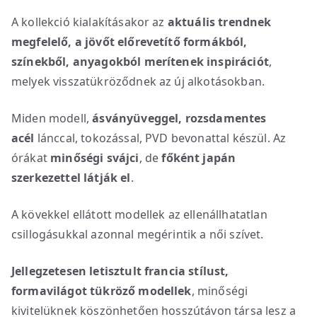
A kollekció kialakításakor az
aktuális trendnek
megfelelő, a jövőt előrevetítő formákból,
színekből, anyagokból merítenek inspirációt
,
melyek visszatükröződnek az új alkotásokban.
Miden modell,
ásványüveggel, rozsdamentes
acél
lánccal, tokozással, PVD bevonattal készül. Az
órákat
minőségi svájci
, de
főként japán
szerkezettel látják el
.
A kövekkel ellátott modellek az ellenállhatatlan
csillogásukkal azonnal megérintik a női szívet.
Jellegzetesen letisztult francia stílust,
formavilágot tükröző modellek
, minőségi
kivitelüknek köszönhetően hosszútávon társa lesz a