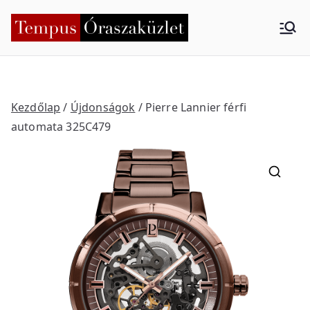
Skip
to
Tempus
Nyíregyháza
content
Órasza
küzlet
Kezdőlap
/
Újdonságok
/ Pierre Lannier férfi
automata 325C479