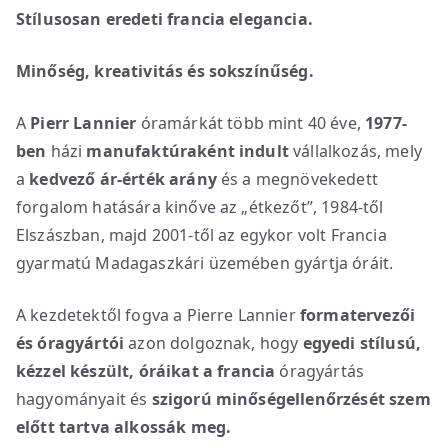
Stílusosan eredeti francia elegancia.
Minőség, kreativitás és sokszínűség.
A
Pierr Lannier
óramárkát több mint 40 éve,
1977-
ben
házi
manufaktúraként indult
vállalkozás, mely
a
kedvező ár-érték arány
és a megnövekedett
forgalom hatására kinőve az „étkezőt”, 1984-től
Elszászban, majd 2001-től az egykor volt Francia
gyarmatú Madagaszkári üzemében gyártja óráit.
A kezdetektől fogva a Pierre Lannier
formatervezői
és óragyártói
azon dolgoznak, hogy
egyedi stílusú,
kézzel készült, óráikat
a
francia
óragyártás
hagyományait és
szigorú minőségellenőrzését szem
előtt tartva alkossák meg.