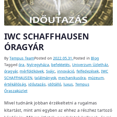
IWC SCHAFFHAUSEN
ÓRAGYÁR
By
Tempus Team
Posted on
2022.05.31.
Posted in
Blog
Tagged
óra
,
Nyíregyháza
,
befektetés
,
Univerzum Üzletház
,
óragyár
,
mérföldkövek
,
Svájc
,
innováció
,
felfedezések
,
IWC
SCHAFFHAUSEN
,
találmányok
,
mechanikusóra
,
múzeum
,
értékállóság
,
időutazás
,
időtálló
,
luxus
,
Tempus
Óraszaküzlet
Mivel tudnánk jobban érzékeltetni a rugalmas
kitartást, mint ami egyben az ehhez a részhez tartozó