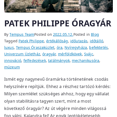
PATEK PHILIPPE ÓRAGYÁR
By
Tempus Team
Posted on
2022.05.12.
Posted in
Blog
Tagged
Patek Philippe
,
értékállóság
,
időutazás
,
időtálló
,
luxus
,
Tempus Óraszaküzlet
,
óra
,
Nyíregyháza
,
befektetés
,
Univerzum Üzletház
,
óragyár
,
mérföldkövek
,
Svájc
,
innováció
,
felfedezések
,
találmányok
,
mechanikusóra
,
múzeum
Ismét egy nagynevű óramárka történetének csodás
helyszínére repítjük. Ehhez a részhez tartózó kérdés:
Milyen szemlélet szükséges ahhoz, hogy egy vállalat
olyan stabilitásra tagyen szert, mint a most
következő óragyár? Az út végére minden világossá
fog válni. Kalandra fel! Az egyik legtökéletesebb