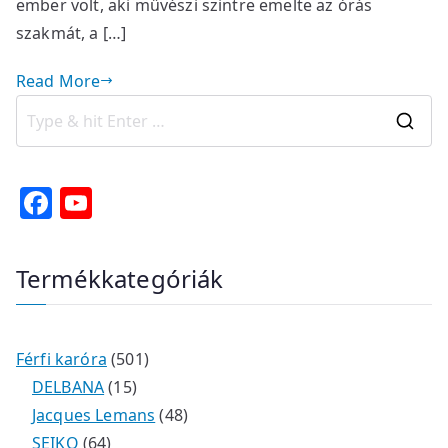
ember volt, aki művészi szintre emelte az órás
szakmát, a […]
Read More
S
e
a
F
Y
r
a
o
c
c
u
Termékkategóriák
h
e
T
f
b
u
o
o
b
r
5
Férfi karóra
501
o
e
:
1
0
DELBANA
15
5
1
4
Jacques Lemans
48
k
6
t
t
8
SEIKO
64