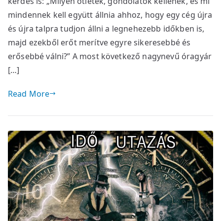
kérdés is: „Milyen ötletek, gondolatok kellenek, és mi
mindennek kell együtt állnia ahhoz, hogy egy cég újra
és újra talpra tudjon állni a legnehezebb időkben is,
majd ezekből erőt merítve egyre sikeresebbé és
erősebbé válni?” A most következő nagynevű óragyár
[…]
Read More