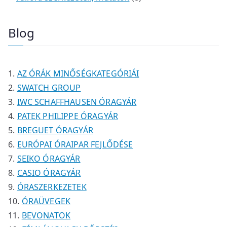
r
r
e
é
e
k
k
t
m
m
r
k
r
e
Blog
é
é
m
m
r
k
k
é
é
m
k
k
é
AZ ÓRÁK MINŐSÉGKATEGÓRIÁI
k
SWATCH GROUP
IWC SCHAFFHAUSEN ÓRAGYÁR
PATEK PHILIPPE ÓRAGYÁR
BREGUET ÓRAGYÁR
EURÓPAI ÓRAIPAR FEJLŐDÉSE
SEIKO ÓRAGYÁR
CASIO ÓRAGYÁR
ÓRASZERKEZETEK
ÓRAÜVEGEK
BEVONATOK