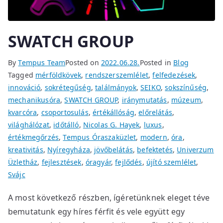
SWATCH GROUP
By
Tempus Team
Posted on
2022.06.28.
Posted in
Blog
Tagged
mérföldkövek
,
rendszerszemlélet
,
felfedezések
,
innováció
,
sokrétegűség
,
találmányok
,
SEIKO
,
sokszínűség
,
mechanikusóra
,
SWATCH GROUP
,
iránymutatás
,
múzeum
,
kvarcóra
,
csoportosulás
,
értékállóság
,
előrelátás
,
világhálózat
,
időtálló
,
Nicolas G. Hayek
,
luxus
,
értékmegőrzés
,
Tempus Óraszaküzlet
,
modern
,
óra
,
kreativitás
,
Nyíregyháza
,
jövőbelátás
,
befektetés
,
Univerzum
Üzletház
,
fejlesztések
,
óragyár
,
fejlődés
,
újító szemlélet
,
Svájc
A most következő részben, ígéretünknek eleget téve
bemutatunk egy híres férfit és vele együtt egy