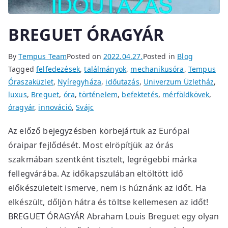
BREGUET ÓRAGYÁR
By
Tempus Team
Posted on
2022.04.27.
Posted in
Blog
Tagged
felfedezések
,
találmányok
,
mechanikusóra
,
Tempus
Óraszaküzlet
,
Nyíregyháza
,
időutazás
,
Univerzum Üzletház
,
luxus
,
Breguet
,
óra
,
történelem
,
befektetés
,
mérföldkövek
,
óragyár
,
innováció
,
Svájc
Az előző bejegyzésben körbejártuk az Európai
óraipar fejlődését. Most elröpítjük az órás
szakmában szentként tisztelt, legrégebbi márka
fellegvárába. Az időkapszulában eltöltött idő
előkészületeit ismerve, nem is húznánk az időt. Ha
elkészült, dőljön hátra és töltse kellemesen az időt!
BREGUET ÓRAGYÁR Abraham Louis Breguet egy olyan