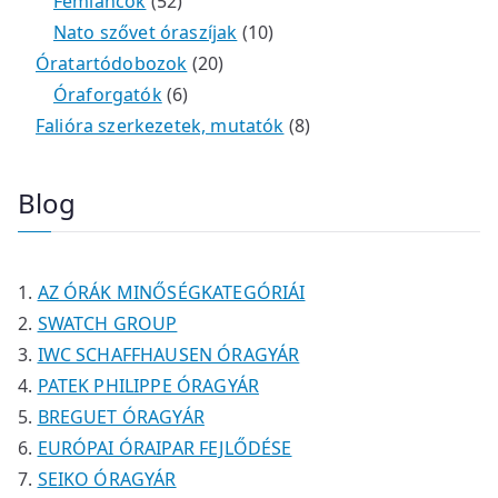
m
e
k
k
4
5
t
é
t
Fémláncok
52
é
r
9
2
e
k
e
1
Nato szővet óraszíjak
10
k
m
t
t
r
2
r
0
Óratartódobozok
20
é
e
e
6
m
0
m
t
Óraforgatók
6
k
r
r
t
é
t
é
e
8
Falióra szerkezetek, mutatók
8
m
m
e
k
e
k
r
t
é
é
r
r
m
e
Blog
k
k
m
m
é
r
é
é
k
m
k
k
é
AZ ÓRÁK MINŐSÉGKATEGÓRIÁI
k
SWATCH GROUP
IWC SCHAFFHAUSEN ÓRAGYÁR
PATEK PHILIPPE ÓRAGYÁR
BREGUET ÓRAGYÁR
EURÓPAI ÓRAIPAR FEJLŐDÉSE
SEIKO ÓRAGYÁR