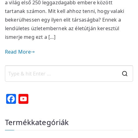
a világ első 250 leggazdagabb embere között
tartanak számon. Mit kell ahhoz tenni, hogy valaki
bekerülhessen egy ilyen elit társaságba? Ennek a
lendületes üzletembernek az életútján keresztül
ismerje meg ezt a […]
Read More
S
e
a
F
Y
r
a
o
c
c
u
Termékkategóriák
h
e
T
f
o