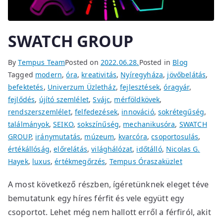
SWATCH GROUP
By
Tempus Team
Posted on
2022.06.28.
Posted in
Blog
Tagged
modern
,
óra
,
kreativitás
,
Nyíregyháza
,
jövőbelátás
,
befektetés
,
Univerzum Üzletház
,
fejlesztések
,
óragyár
,
fejlődés
,
újító szemlélet
,
Svájc
,
mérföldkövek
,
rendszerszemlélet
,
felfedezések
,
innováció
,
sokrétegűség
,
találmányok
,
SEIKO
,
sokszínűség
,
mechanikusóra
,
SWATCH
GROUP
,
iránymutatás
,
múzeum
,
kvarcóra
,
csoportosulás
,
értékállóság
,
előrelátás
,
világhálózat
,
időtálló
,
Nicolas G.
Hayek
,
luxus
,
értékmegőrzés
,
Tempus Óraszaküzlet
A most következő részben, ígéretünknek eleget téve
bemutatunk egy híres férfit és vele együtt egy
csoportot. Lehet még nem hallott erről a férfiról, akit