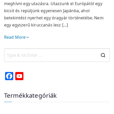
meghívni egy utazásra. Utazzunk el Európától egy
kicsit és repüljünk egyenesen Japánba, ahol
betekintést nyerhet egy óragyár történetébe. Nem
egy egyszerű kiruccanás lesz […]
Read More
S
e
a
F
Y
r
a
o
c
c
u
Termékkategóriák
h
e
T
f
b
u
o