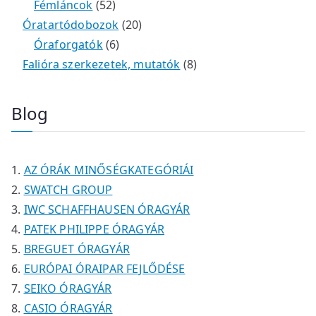
é
r
4
5
t
k
e
e
Fémláncok
52
k
m
9
2
e
2
r
r
Óratartódobozok
20
é
t
t
6
r
0
m
m
Óraforgatók
6
k
e
e
t
m
t
é
é
8
Falióra szerkezetek, mutatók
8
r
r
e
é
e
k
k
t
m
m
r
k
r
e
Blog
é
é
m
m
r
k
k
é
é
m
k
k
é
AZ ÓRÁK MINŐSÉGKATEGÓRIÁI
k
SWATCH GROUP
IWC SCHAFFHAUSEN ÓRAGYÁR
PATEK PHILIPPE ÓRAGYÁR
BREGUET ÓRAGYÁR
EURÓPAI ÓRAIPAR FEJLŐDÉSE
SEIKO ÓRAGYÁR
CASIO ÓRAGYÁR