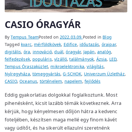
CASIO ÓRAGYÁR
By
Tempus Team
Posted on
2022.03.09.
Posted in
Blog
Tagged
kvarc
,
mérföldkövek
,
Edifice
,
időutazás
,
óraipar
,
digitális
,
óra
,
innováció
,
duál
,
óragyár
,
Japán
,
analóg
,
felfedezések
,
populáris
,
vízálló
,
találmányok
,
Ázsia
,
LED
,
Tempus Óraszaküzlet
,
mikroelektronika
,
világítás
,
Nyíregyháza
,
tömeggyártás
,
G-SCHOK
,
Univerzum Üzletház
,
CASIO
,
Oceanus
,
történelem
,
napelem
,
fejlődés
Eddig gyakorlatias dolgokkal foglalkoztunk. Most
pihenésként, kicsit lazább témák következnek. Arra
kérjük, hogy kényelmesen dőljön hátra a kedvenc
foteljében, készítsen maga mellé egy finom kávét
vagy üdítőt, és ha sikerült ellazulni szeretnénk