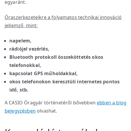
egyaránt.
Óraszerkezeteikre a folyamatos technikai innováció
jellemz
ő,
mint:
napelem,
rádiójel vezérlés,
Bluetooth protokoll összeköttetés okos
telefonokkal,
kapcsolat GPS műholdakkal,
okos telefonokon keresztüli internetes pontos
idő, stb.
A CASIO Óragyár történetéről bővebben
ebben a blog
bejegyzésben
olvashat.