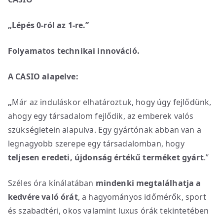
„Lépés 0-ról az 1-re.”
Folyamatos technikai innováció.
A CASIO alapelve:
„
Már az induláskor elhatároztuk, hogy úgy fejlődünk,
ahogy egy társadalom fejlődik, az emberek valós
szükségletein alapulva. Egy gyártónak abban van a
legnagyobb szerepe egy társadalomban, hogy
teljesen eredeti, újdonság értékű terméket gyárt
.”
Széles óra kínálatában
mindenki megtalálhatja a
kedvére való órát
, a hagyományos időmérők, sport
és szabadtéri, okos valamint luxus órák tekintetében