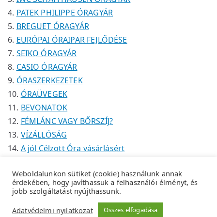
PATEK PHILIPPE ÓRAGYÁR
BREGUET ÓRAGYÁR
EURÓPAI ÓRAIPAR FEJLŐDÉSE
SEIKO ÓRAGYÁR
CASIO ÓRAGYÁR
ÓRASZERKEZETEK
ÓRAÜVEGEK
BEVONATOK
FÉMLÁNC VAGY BŐRSZÍJ?
VÍZÁLLÓSÁG
A jól Célzott Óra vásárlásért
Weboldalunkon sütiket (cookie) használunk annak
érdekében, hogy javíthassuk a felhasználói élményt, és
jobb szolgáltatást nyújthassunk.
Copyright © 2026
Tempus Óraszaküzlet
.
Adatkezelési
Adatvédelmi nyilatkozat
Összes elfogadása
tájékoztató