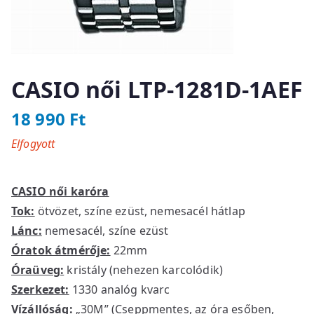
CASIO női LTP-1281D-1AEF
18 990
Ft
Elfogyott
CASIO női karóra
Tok:
ötvözet, színe ezüst, nemesacél hátlap
Lánc:
nemesacél, színe ezüst
Óratok átmérője:
22mm
Óraüveg:
kristály (nehezen karcolódik)
Szerkezet:
1330 analóg kvarc
Vízállóság:
„30M” (Cseppmentes, az óra esőben,