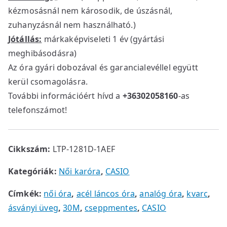
kézmosásnál nem károsodik, de úszásnál,
zuhanyzásnál nem használható.)
Jótállás:
márkaképviseleti 1 év (gyártási
meghibásodásra)
Az óra gyári dobozával és garancialevéllel együtt
kerül csomagolásra.
További információért hívd a
+36302058160
-as
telefonszámot!
Cikkszám:
LTP-1281D-1AEF
Kategóriák:
Női karóra
,
CASIO
Címkék:
női óra
,
acél láncos óra
,
analóg óra
,
kvarc
,
ásványi üveg
,
30M
,
cseppmentes
,
CASIO