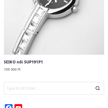
SEIKO női SUP191P1
109 000
Ft
S
e
a
F
Y