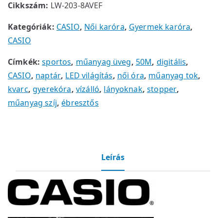
Cikkszám:
LW-203-8AVEF
Kategóriák:
CASIO
,
Női karóra
,
Gyermek karóra
,
CASIO
Címkék:
sportos
,
műanyag üveg
,
50M
,
digitális
,
CASIO
,
naptár
,
LED világítás
,
női óra
,
műanyag tok
,
kvarc
,
gyerekóra
,
vízálló
,
lányoknak
,
stopper
,
műanyag szíj
,
ébresztős
Leírás