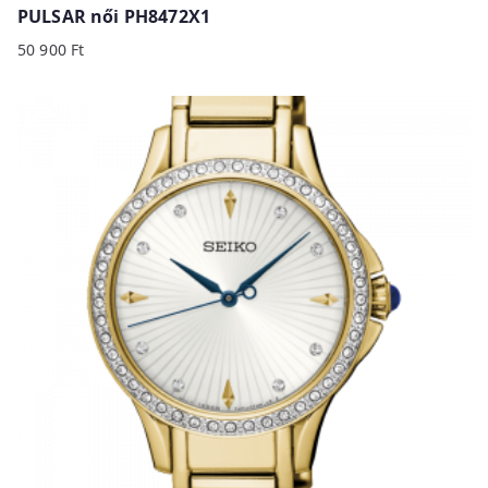
PULSAR női PH8472X1
50 900
Ft