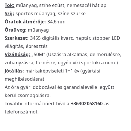
Tok:
műanyag, színe ezüst, nemesacél hátlap
Szíj:
sportos műanyag, színe szürke
Óratok átmérője:
34,6mm
Óraüveg:
műanyag
Szerkezet:
3455 digitális kvarc, naptár, stopper, LED
világítás, ébresztés
Vízállóság:
„50M” (Úszásra alkalmas, de merülésre,
zuhanyzásra, fürdésre, egyéb vízi sportokra nem.)
Jótállás:
márkaképviseleti 1+1 év (gyártási
meghibásodásra)
Az óra gyári dobozával és garancialevéllel együtt
kerül csomagolásra.
További információért hívd a
+36302058160
-as
telefonszámot!