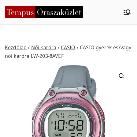
Skip
to
Tempus
Nyíregyháza
content
Órasza
küzlet
Kezdőlap
/
Női karóra
/
CASIO
/ CASIO gyerek és/vagy
női karóra LW-203-8AVEF