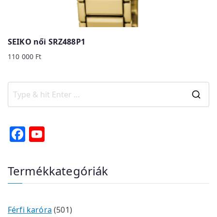
SEIKO női SRZ488P1
110 000
Ft
S
e
a
F
Y
r
a
o
c
c
u
Termékkategóriák
h
e
T
f
b
u
o
o
b
r
5
Férfi karóra
501