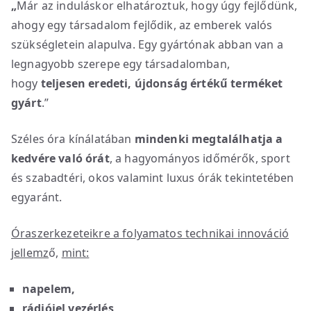
„
Már az induláskor elhatároztuk, hogy úgy fejlődünk,
ahogy egy társadalom fejlődik, az emberek valós
szükségletein alapulva. Egy gyártónak abban van a
legnagyobb szerepe egy társadalomban,
hogy
teljesen eredeti, újdonság értékű terméket
gyárt
.”
Széles óra kínálatában
mindenki megtalálhatja a
kedvére való órát
, a hagyományos időmérők, sport
és szabadtéri, okos valamint luxus órák tekintetében
egyaránt.
Óraszerkezeteikre a folyamatos technikai innováció
jellemz
ő,
mint:
napelem,
rádiójel vezérlés,