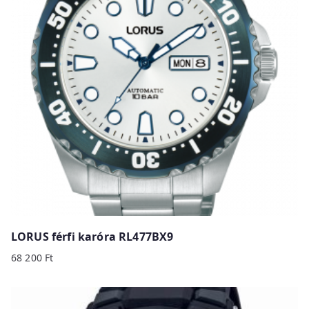
y
p
r
i
c
e
:
h
i
g
h
t
o
LORUS férfi karóra RL477BX9
l
68 200
Ft
o
w