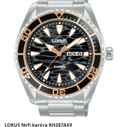
LORUS férfi karóra RH387AX9