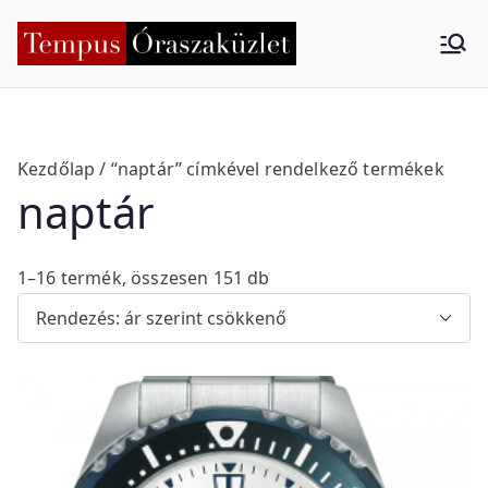
Skip
to
Tempus
Nyíregyháza
content
Órasza
küzlet
Kezdőlap
/ “naptár” címkével rendelkező termékek
naptár
S
1–16 termék, összesen 151 db
o
r
t
e
d
b