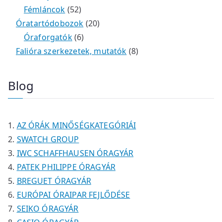
é
r
4
5
t
k
e
e
Fémláncok
52
k
m
9
2
e
2
r
r
Óratartódobozok
20
é
t
t
6
r
0
m
m
Óraforgatók
6
k
e
e
t
m
t
é
é
8
Falióra szerkezetek, mutatók
8
r
r
e
é
e
k
k
t
m
m
r
k
r
e
Blog
é
é
m
m
r
k
k
é
é
m
k
k
é
AZ ÓRÁK MINŐSÉGKATEGÓRIÁI
k
SWATCH GROUP
IWC SCHAFFHAUSEN ÓRAGYÁR
PATEK PHILIPPE ÓRAGYÁR
BREGUET ÓRAGYÁR
EURÓPAI ÓRAIPAR FEJLŐDÉSE
SEIKO ÓRAGYÁR