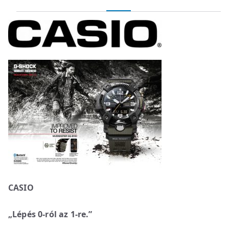
CASIO
„Lépés 0-ról az 1-re.”