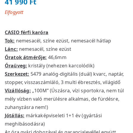
41 990
Ft
Elfogyott
CASIO férfi karóra
Tok:
nemesacél, színe ezüst, nemesacél hátlap
Lánc:
nemesacél, színe ezüst
Óratok átmérője:
46,6mm
Óraüveg:
kristály (nehezen karcolódik)
Szerkezet:
5479 analóg-digitális (duál) kvarc, naptár,
stopper, visszaszámláló, 3 multi ébresztés, világidő
Vízállóság:
„100M” (Úszásra, vízi sportokra, nem túl
mély vízben való merülésre alkalmas, de fürdésre,
zuhanyzásra nem!)
Jótállás:
márkaképviseleti 1+1 év (gyártási
meghibásodásra)
Az óra gyári dobozával és garancialevéllel együtt