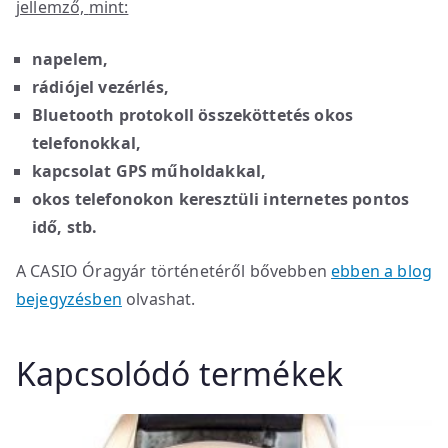
jellemz
ő,
mint:
napelem,
rádiójel vezérlés,
Bluetooth protokoll összeköttetés okos
telefonokkal,
kapcsolat GPS műholdakkal,
okos telefonokon keresztüli internetes pontos
idő, stb.
A CASIO Óragyár történetéről bővebben
ebben a blog
bejegyzésben
olvashat.
Kapcsolódó termékek