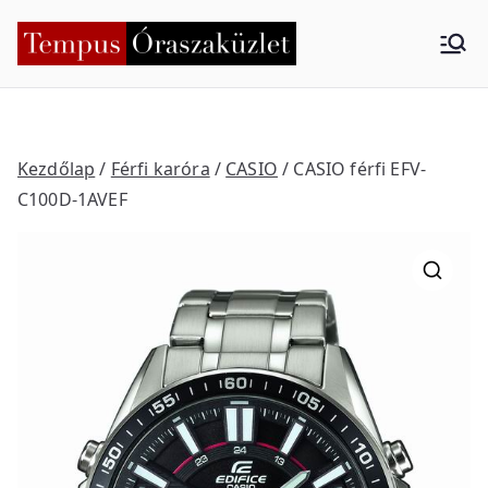
Skip
to
Tempus
Nyíregyháza
content
Órasza
küzlet
Kezdőlap
/
Férfi karóra
/
CASIO
/ CASIO férfi EFV-
C100D-1AVEF