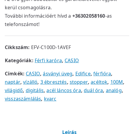
kerül csomagolásra.
További információért hívd a
+36302058160
-as
telefonszámot!
Cikkszám:
EFV-C100D-1AVEF
Kategóriák:
Férfi karóra
,
CASIO
Címkék:
CASIO
,
ásványi üveg
,
Edifice
,
férfióra
,
naptár
,
vízálló
,
3 ébresztés
,
stopper
,
acéltok
,
100M
,
világidő
,
digitális
,
acél láncos óra
,
duál óra
,
analóg
,
visszaszámlálás
,
kvarc
Leírás