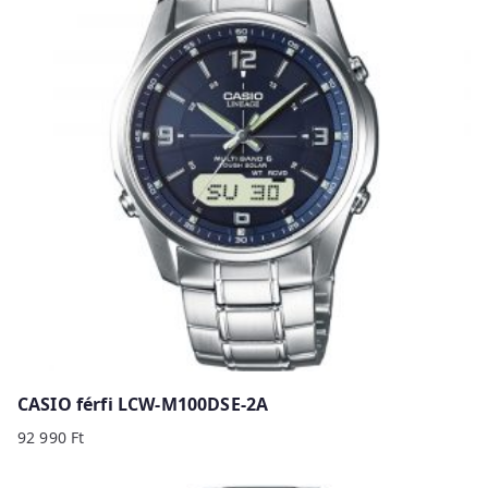
b
y
p
r
i
c
e
:
h
i
g
h
t
o
CASIO férfi LCW-M100DSE-2A
l
92 990
Ft
o