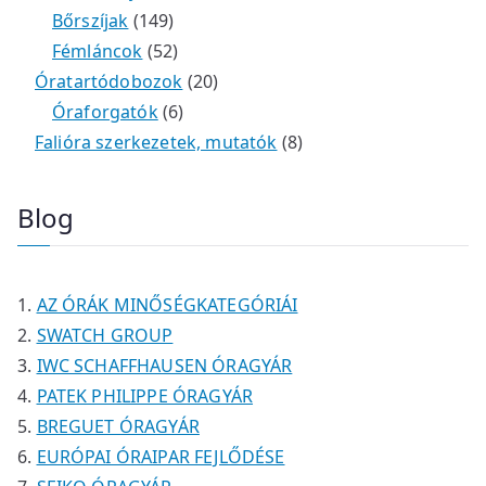
m
e
k
k
1
2
é
t
t
Bőrszíjak
149
é
r
4
5
t
k
e
e
Fémláncok
52
k
m
9
2
e
2
r
r
Óratartódobozok
20
é
t
t
6
r
0
m
m
Óraforgatók
6
k
e
e
t
m
t
é
é
8
Falióra szerkezetek, mutatók
8
r
r
e
é
e
k
k
t
m
m
r
k
r
e
Blog
é
é
m
m
r
k
k
é
é
m
k
k
é
AZ ÓRÁK MINŐSÉGKATEGÓRIÁI
k
SWATCH GROUP
IWC SCHAFFHAUSEN ÓRAGYÁR
PATEK PHILIPPE ÓRAGYÁR
BREGUET ÓRAGYÁR
EURÓPAI ÓRAIPAR FEJLŐDÉSE