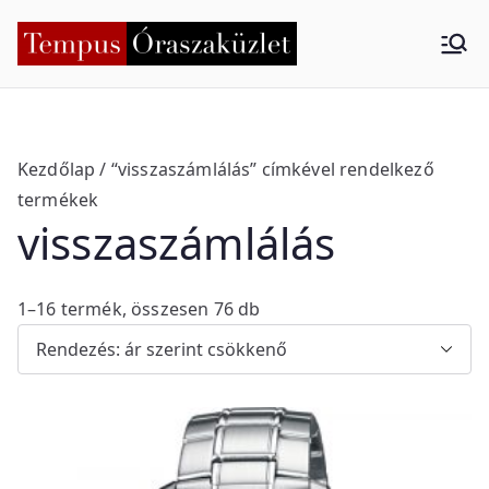
Skip
to
Tempus
Nyíregyháza
content
Órasza
küzlet
Kezdőlap
/ “visszaszámlálás” címkével rendelkező
termékek
visszaszámlálás
S
1–16 termék, összesen 76 db
o
r
t
e
d