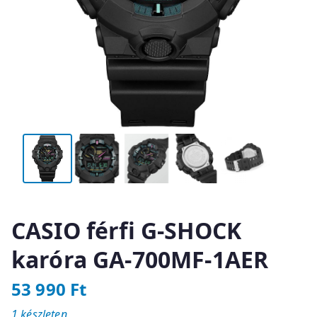
CASIO férfi G-SHOCK
karóra GA-700MF-1AER
53 990
Ft
1 készleten