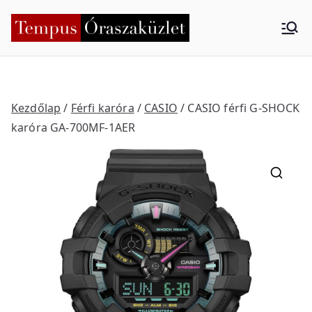
Skip
to
Tempus
Nyíregyháza
content
Órasza
küzlet
Kezdőlap
/
Férfi karóra
/
CASIO
/ CASIO férfi G-SHOCK
karóra GA-700MF-1AER