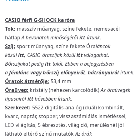
CASIO férfi G-SHOCK karóra
Tok:
masszív műanyag, színe fekete, nemesacél
hátlap
A bevonatok minőségéről
itt
írtunk.
Szíj:
sport műanyag, színe fekete Óra
láncok
közül
itt
,
CASIO óraszíjak közül
itt
válogathat.
Bőrszíjakat pedig
itt
talál. Ebben a bejegyzésben
a
fémlánc vagy bőrszíj előnyeiről, hátrányairól
írtunk.
Óratok átmérője:
53,4 mm
Óraüveg:
kristály (nehezen karcolódik)
Az óraüvegek
típusairól
itt
bővebben írtunk.
Szerkezet:
5522 digitális-analóg (duál) kombinált,
kvarc, naptár, stopper, visszaszámlálás ismétléssel,
LED világítás, 5 ébresztés, világidő, merülésnél jól
látható eltérő színű mutatók
Az órák