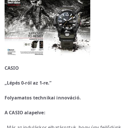
CASIO
„Lépés 0-ról az 1-re.”
Folyamatos technikai innováció.
A CASIO alapelve:
„
Már az induláskor elhatároztuk, hogy úgy fejlődünk,