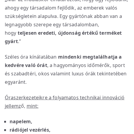
ahogy egy társadalom fejlődik, az emberek valós
szükségletein alapulva. Egy gyártónak abban van a
legnagyobb szerepe egy társadalomban,
hogy
teljesen eredeti, újdonság értékű terméket
gyárt
.”
Széles óra kínálatában
mindenki megtalálhatja a
kedvére való órát
, a hagyományos időmérők, sport
és szabadtéri, okos valamint luxus órák tekintetében
egyaránt.
Óraszerkezeteikre a folyamatos technikai innováció
jellemz
ő,
mint:
napelem,
rádiójel vezérlés,