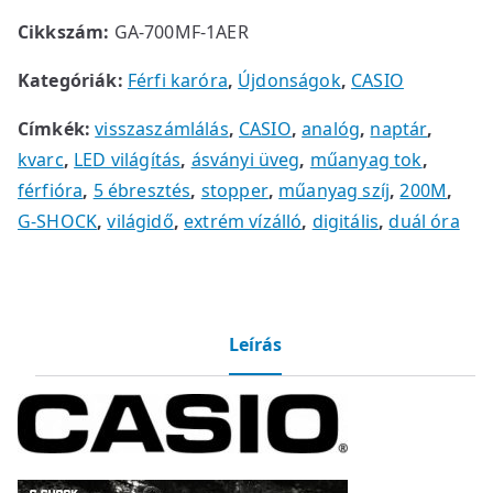
Cikkszám:
GA-700MF-1AER
Kategóriák:
Férfi karóra
,
Újdonságok
,
CASIO
Címkék:
visszaszámlálás
,
CASIO
,
analóg
,
naptár
,
kvarc
,
LED világítás
,
ásványi üveg
,
műanyag tok
,
férfióra
,
5 ébresztés
,
stopper
,
műanyag szíj
,
200M
,
G-SHOCK
,
világidő
,
extrém vízálló
,
digitális
,
duál óra
Leírás