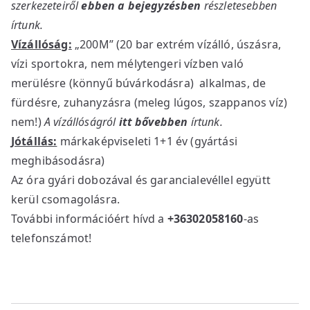
szerkezeteiről
ebben a bejegyzésben
részletesebben
írtunk.
Vízállóság:
„200M” (20 bar extrém vízálló, úszásra,
vízi sportokra, nem mélytengeri vízben való
merülésre (könnyű búvárkodásra) alkalmas, de
fürdésre, zuhanyzásra (meleg lúgos, szappanos víz)
nem!)
A vízállóságról
itt bővebben
írtunk.
Jótállás:
márkaképviseleti 1+1 év (gyártási
meghibásodásra)
Az óra gyári dobozával és garancialevéllel együtt
kerül csomagolásra.
További információért hívd a
+36302058160
-as
telefonszámot!