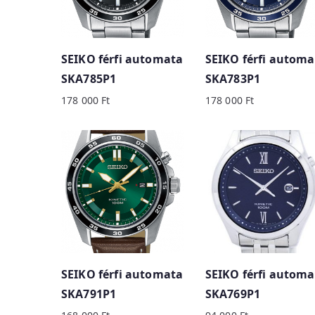
y
p
r
SEIKO férfi automata
SEIKO férfi automa
i
SKA785P1
SKA783P1
c
178 000
Ft
178 000
Ft
e
:
h
i
g
h
t
o
l
SEIKO férfi automata
SEIKO férfi automa
o
SKA791P1
SKA769P1
w