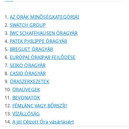
k
k
é
é
m
k
k
é
AZ ÓRÁK MINŐSÉGKATEGÓRIÁI
k
SWATCH GROUP
IWC SCHAFFHAUSEN ÓRAGYÁR
PATEK PHILIPPE ÓRAGYÁR
BREGUET ÓRAGYÁR
EURÓPAI ÓRAIPAR FEJLŐDÉSE
SEIKO ÓRAGYÁR
CASIO ÓRAGYÁR
ÓRASZERKEZETEK
ÓRAÜVEGEK
BEVONATOK
FÉMLÁNC VAGY BŐRSZÍJ?
VÍZÁLLÓSÁG
A jól Célzott Óra vásárlásért