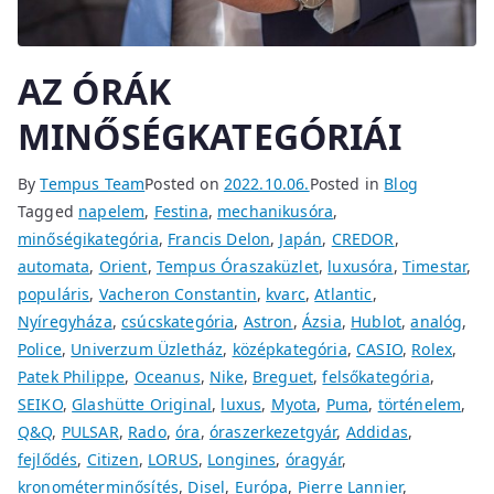
AZ ÓRÁK
MINŐSÉGKATEGÓRIÁI
By
Tempus Team
Posted on
2022.10.06.
Posted in
Blog
Tagged
napelem
,
Festina
,
mechanikusóra
,
minőségikategória
,
Francis Delon
,
Japán
,
CREDOR
,
automata
,
Orient
,
Tempus Óraszaküzlet
,
luxusóra
,
Timestar
,
populáris
,
Vacheron Constantin
,
kvarc
,
Atlantic
,
Nyíregyháza
,
csúcskategória
,
Astron
,
Ázsia
,
Hublot
,
analóg
,
Police
,
Univerzum Üzletház
,
középkategória
,
CASIO
,
Rolex
,
Patek Philippe
,
Oceanus
,
Nike
,
Breguet
,
felsőkategória
,
SEIKO
,
Glashütte Original
,
luxus
,
Myota
,
Puma
,
történelem
,
Q&Q
,
PULSAR
,
Rado
,
óra
,
óraszerkezetgyár
,
Addidas
,
fejlődés
,
Citizen
,
LORUS
,
Longines
,
óragyár
,
kronométerminősítés
,
Disel
,
Európa
,
Pierre Lannier
,