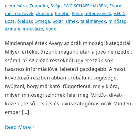
elemesóra
,
Zeppelin
,
Svájc
,
IWC SCHAFFHAUSEN
,
Esprit
,
mérföldkövek
,
okosóra
,
Kinetic
,
Polar
,
felfedezések
,
V.H.D.
,
Boss
,
óraipar
,
Omega
,
Solar
,
Timex
,
találmányok
,
minőség
,
Armani
,
innováció
,
Kodo
Mindennapi érték Avagy az órák minőségi kategóriái.
Milyen értéket őrzünk magunk után a jövő nemzedék
számára? Az előző részekből úgy érezzük sok
hasznos információval lehetett gazdagabb. A most
következő részben abban próbálunk segítséget
nyújtani, hogy márkától függetlenül, melyik óra,
milyen minőségi szintnek felel meg. V.H.D.-, divat-,
közép-, felső-, csúcs és luxus kategóriás órák Minden
ember […]
Read More