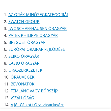
k
k
é
é
m
k
k
é
AZ ÓRÁK MINŐSÉGKATEGÓRIÁI
k
SWATCH GROUP
IWC SCHAFFHAUSEN ÓRAGYÁR
PATEK PHILIPPE ÓRAGYÁR
BREGUET ÓRAGYÁR
EURÓPAI ÓRAIPAR FEJLŐDÉSE
SEIKO ÓRAGYÁR
CASIO ÓRAGYÁR
ÓRASZERKEZETEK
ÓRAÜVEGEK
BEVONATOK
FÉMLÁNC VAGY BŐRSZÍJ?
VÍZÁLLÓSÁG
A jól Célzott Óra vásárlásért