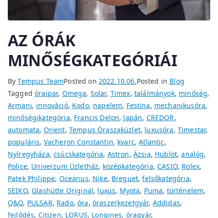
AZ ÓRÁK
MINŐSÉGKATEGÓRIÁI
By
Tempus Team
Posted on
2022.10.06.
Posted in
Blog
Tagged
óraipar
,
Omega
,
Solar
,
Timex
,
találmányok
,
minőség
,
Armani
,
innováció
,
Kodo
,
napelem
,
Festina
,
mechanikusóra
,
minőségikategória
,
Francis Delon
,
Japán
,
CREDOR
,
automata
,
Orient
,
Tempus Óraszaküzlet
,
luxusóra
,
Timestar
,
populáris
,
Vacheron Constantin
,
kvarc
,
Atlantic
,
Nyíregyháza
,
csúcskategória
,
Astron
,
Ázsia
,
Hublot
,
analóg
,
Police
,
Univerzum Üzletház
,
középkategória
,
CASIO
,
Rolex
,
Patek Philippe
,
Oceanus
,
Nike
,
Breguet
,
felsőkategória
,
SEIKO
,
Glashütte Original
,
luxus
,
Myota
,
Puma
,
történelem
,
Q&Q
,
PULSAR
,
Rado
,
óra
,
óraszerkezetgyár
,
Addidas
,
fejlődés
,
Citizen
,
LORUS
,
Longines
,
óragyár
,