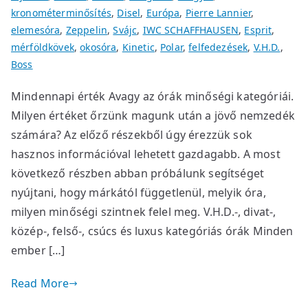
kronométerminősítés
,
Disel
,
Európa
,
Pierre Lannier
,
elemesóra
,
Zeppelin
,
Svájc
,
IWC SCHAFFHAUSEN
,
Esprit
,
mérföldkövek
,
okosóra
,
Kinetic
,
Polar
,
felfedezések
,
V.H.D.
,
Boss
Mindennapi érték Avagy az órák minőségi kategóriái.
Milyen értéket őrzünk magunk után a jövő nemzedék
számára? Az előző részekből úgy érezzük sok
hasznos információval lehetett gazdagabb. A most
következő részben abban próbálunk segítséget
nyújtani, hogy márkától függetlenül, melyik óra,
milyen minőségi szintnek felel meg. V.H.D.-, divat-,
közép-, felső-, csúcs és luxus kategóriás órák Minden
ember […]
Read More