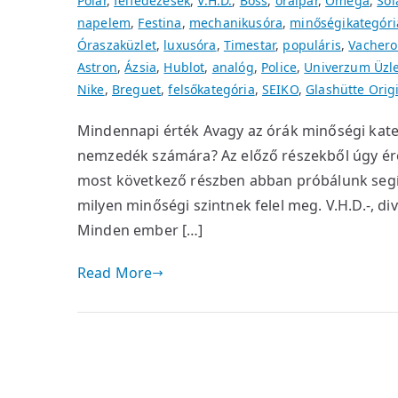
Polar
,
felfedezések
,
V.H.D.
,
Boss
,
óraipar
,
Omega
,
Sol
napelem
,
Festina
,
mechanikusóra
,
minőségikategóri
Óraszaküzlet
,
luxusóra
,
Timestar
,
populáris
,
Vachero
Astron
,
Ázsia
,
Hublot
,
analóg
,
Police
,
Univerzum Üzl
Nike
,
Breguet
,
felsőkategória
,
SEIKO
,
Glashütte Orig
Mindennapi érték Avagy az órák minőségi kate
nemzedék számára? Az előző részekből úgy ére
most következő részben abban próbálunk segít
milyen minőségi szintnek felel meg. V.H.D.-, div
Minden ember […]
Read More