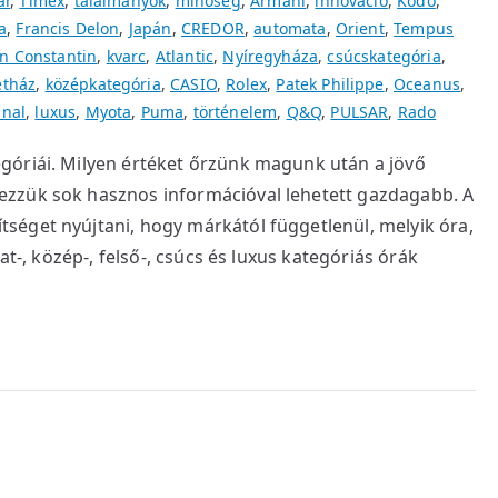
ar
,
Timex
,
találmányok
,
minőség
,
Armani
,
innováció
,
Kodo
,
a
,
Francis Delon
,
Japán
,
CREDOR
,
automata
,
Orient
,
Tempus
n Constantin
,
kvarc
,
Atlantic
,
Nyíregyháza
,
csúcskategória
,
etház
,
középkategória
,
CASIO
,
Rolex
,
Patek Philippe
,
Oceanus
,
inal
,
luxus
,
Myota
,
Puma
,
történelem
,
Q&Q
,
PULSAR
,
Rado
góriái. Milyen értéket őrzünk magunk után a jövő
zzük sok hasznos információval lehetett gazdagabb. A
séget nyújtani, hogy márkától függetlenül, melyik óra,
at-, közép-, felső-, csúcs és luxus kategóriás órák