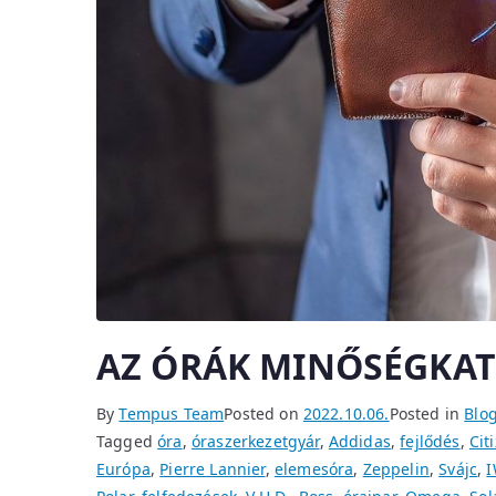
AZ ÓRÁK MINŐSÉGKAT
By
Tempus Team
Posted on
2022.10.06.
Posted in
Blo
Tagged
óra
,
óraszerkezetgyár
,
Addidas
,
fejlődés
,
Cit
Európa
,
Pierre Lannier
,
elemesóra
,
Zeppelin
,
Svájc
,