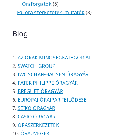
é
t
t
6
r
0
m
m
Óraforgatók
6
k
e
e
t
m
t
é
é
8
Falióra szerkezetek, mutatók
8
r
r
e
é
e
k
k
t
m
m
r
k
r
e
Blog
é
é
m
m
r
k
k
é
é
m
k
k
é
AZ ÓRÁK MINŐSÉGKATEGÓRIÁI
k
SWATCH GROUP
IWC SCHAFFHAUSEN ÓRAGYÁR
PATEK PHILIPPE ÓRAGYÁR
BREGUET ÓRAGYÁR
EURÓPAI ÓRAIPAR FEJLŐDÉSE
SEIKO ÓRAGYÁR
CASIO ÓRAGYÁR
ÓRASZERKEZETEK
ÓRAÜVEGEK