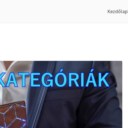
Kezdőlap
us Óraszaküzlet