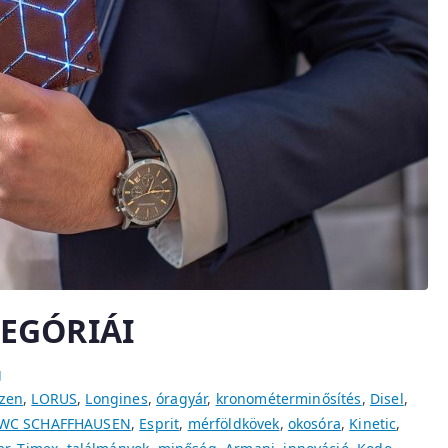
EGÓRIÁI
g
izen
,
LORUS
,
Longines
,
óragyár
,
kronométerminősítés
,
Disel
,
IWC SCHAFFHAUSEN
,
Esprit
,
mérföldkövek
,
okosóra
,
Kinetic
,