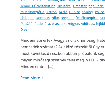
Kodo
,
napelem
,
Festina
,
mechanikusóra
,
minőségika
Tempus Óraszaküzlet
,
luxusóra
,
Timestar
,
populáris
csúcskategória
,
Astron
,
Ázsia
,
Hublot
,
analóg
,
Police
Philippe
,
Oceanus
,
Nike
,
Breguet
,
felsőkategória
,
SE
PULSAR
,
Rado
,
óra
,
óraszerkezetgyár
,
Addidas
,
fejlő
Disel
Mindennapi érték Avagy az órák minőségi kate
nemzedék számára? Az előző részekből úgy ére
most következő részben abban próbálunk segít
milyen minőségi szintnek felel meg. V.H.D.-, div
Minden ember […]
Read More