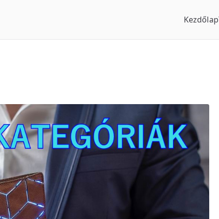
Kezdőlap
us Óraszaküzlet