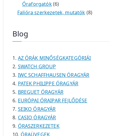
é
e
e
6
m
0
m
t
Óraforgatók
6
k
r
r
t
é
t
é
e
8
Falióra szerkezetek, mutatók
8
m
m
e
k
e
k
r
t
é
é
r
r
m
e
Blog
k
k
m
m
é
r
é
é
k
m
k
k
é
AZ ÓRÁK MINŐSÉGKATEGÓRIÁI
k
SWATCH GROUP
IWC SCHAFFHAUSEN ÓRAGYÁR
PATEK PHILIPPE ÓRAGYÁR
BREGUET ÓRAGYÁR
EURÓPAI ÓRAIPAR FEJLŐDÉSE
SEIKO ÓRAGYÁR
CASIO ÓRAGYÁR
ÓRASZERKEZETEK
ÓRAÜVEGEK