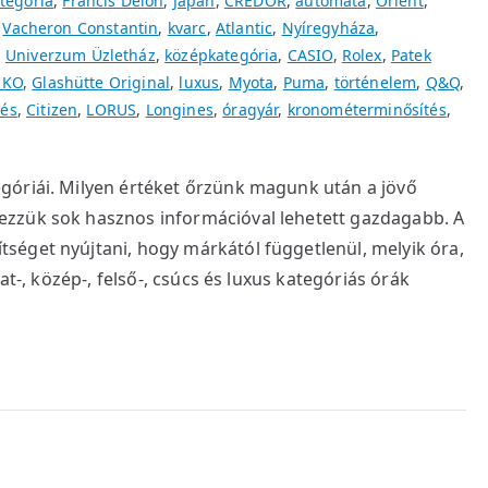
tegória
,
Francis Delon
,
Japán
,
CREDOR
,
automata
,
Orient
,
,
Vacheron Constantin
,
kvarc
,
Atlantic
,
Nyíregyháza
,
,
Univerzum Üzletház
,
középkategória
,
CASIO
,
Rolex
,
Patek
IKO
,
Glashütte Original
,
luxus
,
Myota
,
Puma
,
történelem
,
Q&Q
,
dés
,
Citizen
,
LORUS
,
Longines
,
óragyár
,
kronométerminősítés
,
góriái. Milyen értéket őrzünk magunk után a jövő
zzük sok hasznos információval lehetett gazdagabb. A
séget nyújtani, hogy márkától függetlenül, melyik óra,
at-, közép-, felső-, csúcs és luxus kategóriás órák