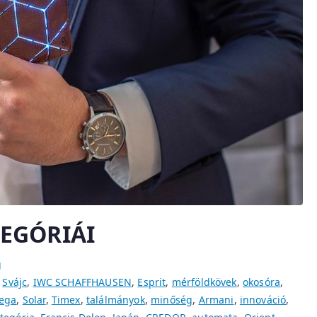
EGÓRIÁI
g
,
Svájc
,
IWC SCHAFFHAUSEN
,
Esprit
,
mérföldkövek
,
okosóra
,
ega
,
Solar
,
Timex
,
találmányok
,
minőség
,
Armani
,
innováció
,