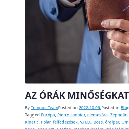
AZ ÓRÁK MINŐSÉGKAT
By
Tempus Team
Posted on
2022.10.06.
Posted in
Blo
Tagged
Európa
,
Pierre Lannier
,
elemesóra
,
Zeppelin
Kinetic
,
Polar
,
felfedezések
,
V.H.D.
,
Boss
,
óraipar
,
Om