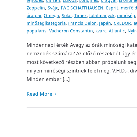
fejlődés
,
Citizen
,
LORUS
,
Longines
,
óragyár
,
kronomé
Zeppelin
,
Svájc
,
IWC SCHAFFHAUSEN
,
Esprit
,
mérföl
óraipar
,
Omega
,
Solar
,
Timex
,
találmányok
,
minőség
minőségikategória
,
Francis Delon
,
Japán
,
CREDOR
,
a
populáris
,
Vacheron Constantin
,
kvarc
,
Atlantic
,
Nyí
Mindennapi érték Avagy az órák minőségi kate
nemzedék számára? Az előző részekből úgy ére
most következő részben abban próbálunk segít
milyen minőségi szintnek felel meg. V.H.D.-, div
Minden ember […]
Read More