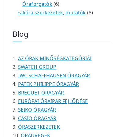
é
e
e
6
m
0
m
t
Óraforgatók
6
k
r
r
t
é
t
é
e
8
Falióra szerkezetek, mutatók
8
m
m
e
k
e
k
r
t
é
é
r
r
m
e
Blog
k
k
m
m
é
r
é
é
k
m
k
k
é
AZ ÓRÁK MINŐSÉGKATEGÓRIÁI
k
SWATCH GROUP
IWC SCHAFFHAUSEN ÓRAGYÁR
PATEK PHILIPPE ÓRAGYÁR
BREGUET ÓRAGYÁR
EURÓPAI ÓRAIPAR FEJLŐDÉSE
SEIKO ÓRAGYÁR
CASIO ÓRAGYÁR
ÓRASZERKEZETEK
ÓRAÜVEGEK