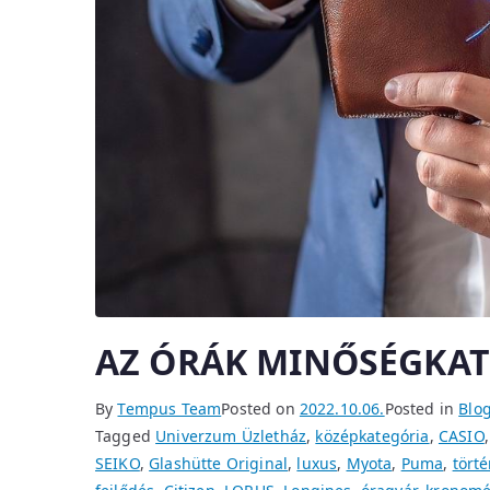
AZ ÓRÁK MINŐSÉGKAT
By
Tempus Team
Posted on
2022.10.06.
Posted in
Blo
Tagged
Univerzum Üzletház
,
középkategória
,
CASIO
SEIKO
,
Glashütte Original
,
luxus
,
Myota
,
Puma
,
tört