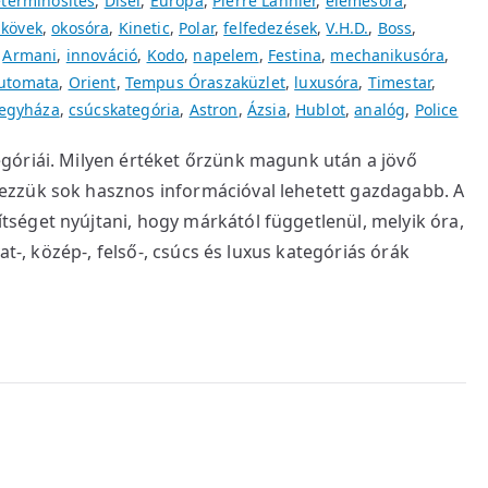
terminősítés
,
Disel
,
Európa
,
Pierre Lannier
,
elemesóra
,
dkövek
,
okosóra
,
Kinetic
,
Polar
,
felfedezések
,
V.H.D.
,
Boss
,
,
Armani
,
innováció
,
Kodo
,
napelem
,
Festina
,
mechanikusóra
,
utomata
,
Orient
,
Tempus Óraszaküzlet
,
luxusóra
,
Timestar
,
regyháza
,
csúcskategória
,
Astron
,
Ázsia
,
Hublot
,
analóg
,
Police
góriái. Milyen értéket őrzünk magunk után a jövő
zzük sok hasznos információval lehetett gazdagabb. A
séget nyújtani, hogy márkától függetlenül, melyik óra,
at-, közép-, felső-, csúcs és luxus kategóriás órák