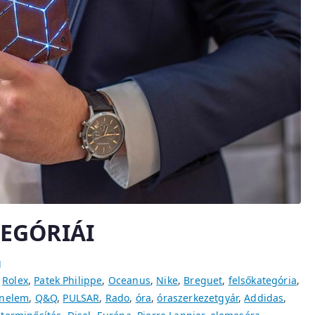
EGÓRIÁI
g
,
Rolex
,
Patek Philippe
,
Oceanus
,
Nike
,
Breguet
,
felsőkategória
,
énelem
,
Q&Q
,
PULSAR
,
Rado
,
óra
,
óraszerkezetgyár
,
Addidas
,