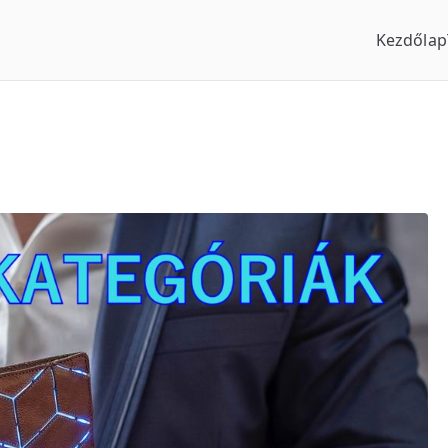
Kezdőlap
us Óraszaküzlet