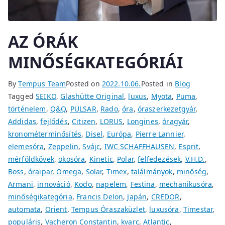
AZ ÓRÁK
MINŐSÉGKATEGÓRIÁI
By
Tempus Team
Posted on
2022.10.06.
Posted in
Blog
Tagged
SEIKO
,
Glashütte Original
,
luxus
,
Myota
,
Puma
,
történelem
,
Q&Q
,
PULSAR
,
Rado
,
óra
,
óraszerkezetgyár
,
Addidas
,
fejlődés
,
Citizen
,
LORUS
,
Longines
,
óragyár
,
kronométerminősítés
,
Disel
,
Európa
,
Pierre Lannier
,
elemesóra
,
Zeppelin
,
Svájc
,
IWC SCHAFFHAUSEN
,
Esprit
,
mérföldkövek
,
okosóra
,
Kinetic
,
Polar
,
felfedezések
,
V.H.D.
,
Boss
,
óraipar
,
Omega
,
Solar
,
Timex
,
találmányok
,
minőség
,
Armani
,
innováció
,
Kodo
,
napelem
,
Festina
,
mechanikusóra
,
minőségikategória
,
Francis Delon
,
Japán
,
CREDOR
,
automata
,
Orient
,
Tempus Óraszaküzlet
,
luxusóra
,
Timestar
,
populáris
,
Vacheron Constantin
,
kvarc
,
Atlantic
,