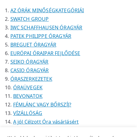
k
k
é
AZ ÓRÁK MINŐSÉGKATEGÓRIÁI
k
SWATCH GROUP
IWC SCHAFFHAUSEN ÓRAGYÁR
PATEK PHILIPPE ÓRAGYÁR
BREGUET ÓRAGYÁR
EURÓPAI ÓRAIPAR FEJLŐDÉSE
SEIKO ÓRAGYÁR
CASIO ÓRAGYÁR
ÓRASZERKEZETEK
ÓRAÜVEGEK
BEVONATOK
FÉMLÁNC VAGY BŐRSZÍJ?
VÍZÁLLÓSÁG
A jól Célzott Óra vásárlásért