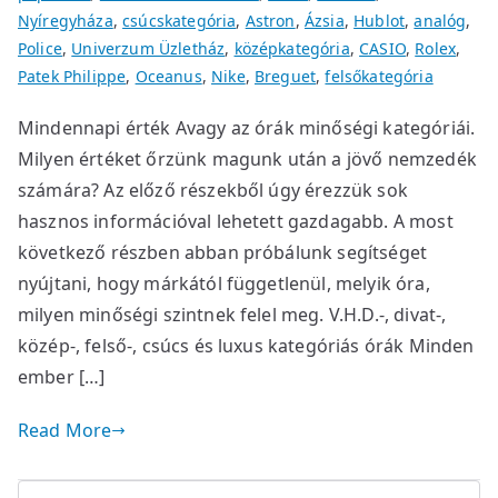
Nyíregyháza
,
csúcskategória
,
Astron
,
Ázsia
,
Hublot
,
analóg
,
Police
,
Univerzum Üzletház
,
középkategória
,
CASIO
,
Rolex
,
Patek Philippe
,
Oceanus
,
Nike
,
Breguet
,
felsőkategória
Mindennapi érték Avagy az órák minőségi kategóriái.
Milyen értéket őrzünk magunk után a jövő nemzedék
számára? Az előző részekből úgy érezzük sok
hasznos információval lehetett gazdagabb. A most
következő részben abban próbálunk segítséget
nyújtani, hogy márkától függetlenül, melyik óra,
milyen minőségi szintnek felel meg. V.H.D.-, divat-,
közép-, felső-, csúcs és luxus kategóriás órák Minden
ember […]
Read More