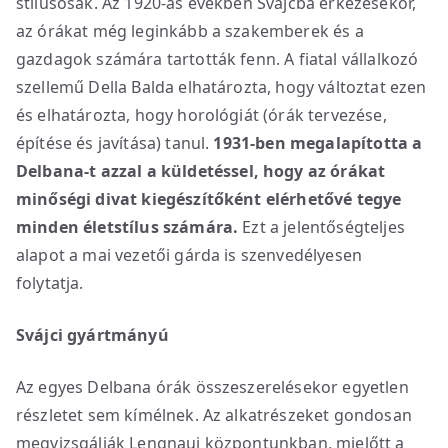
stílusosak. Az 1920-as években Svájcba érkezésekor,
az órákat még leginkább a szakemberek és a
gazdagok számára tartották fenn. A fiatal vállalkozó
szellemű Della Balda elhatározta, hogy változtat ezen
és elhatározta, hogy horológiát (órák tervezése,
építése és javítása) tanul.
1931-ben megalapította a
Delbana-t
azzal a küldetéssel, hogy az órákat
minőségi divat kiegészítőként elérhetővé tegye
minden életstílus számára.
Ezt a jelentőségteljes
alapot a mai vezetői gárda is szenvedélyesen
folytatja.
Svájci gyártmányú
Az egyes Delbana órák összeszerelésekor egyetlen
részletet sem kímélnek. Az alkatrészeket gondosan
megvizsgálják Lengnaui központunkban, mielőtt a