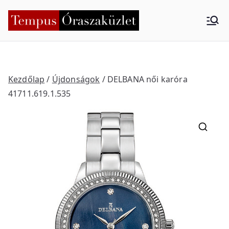
Skip
to
Tempus
Nyíregyháza
content
Órasza
küzlet
Kezdőlap
/
Újdonságok
/ DELBANA női karóra
41711.619.1.535