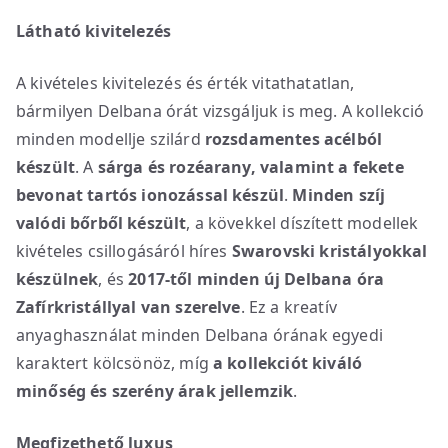
Látható kivitelezés
A kivételes kivitelezés és érték vitathatatlan,
bármilyen Delbana órát vizsgáljuk is meg. A kollekció
minden modellje szilárd
rozsdamentes acélból
készült
. A
sárga és rozéarany, valamint a fekete
bevonat tartós ionozással készül
.
Minden szíj
valódi bőrből készült
, a kövekkel díszített modellek
kivételes csillogásáról híres
Swarovski kristályokkal
készülnek
, és
2017-től minden új Delbana óra
Zafírkristállyal van szerelve
. Ez a kreatív
anyaghasználat minden Delbana órának egyedi
karaktert kölcsönöz, míg
a kollekciót
kiváló
minőség és szerény árak jellemzik
.
Megfizethető luxus