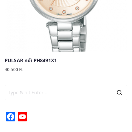
PULSAR női PH8491X1
40 500
Ft
S
e
a
F
Y
r
a
o
c