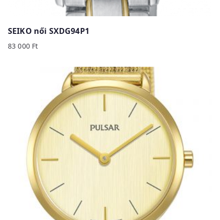
SEIKO női SXDG94P1
83 000
Ft