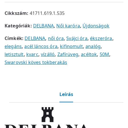
Cikkszám:
41711.619.1.535
Kategóriák:
DELBANA
,
Női karóra
,
Újdonságok
Címkék:
DELBANA
,
női óra
,
Svájci óra
,
ékszeróra
,
elegáns
,
acél láncos óra
,
kifinomult
,
analóg
,
letisztult
,
kvarc
,
vízálló
,
Zafírüveg
,
acéltok
,
50M
,
Swarovski köves tokberakás
Leírás