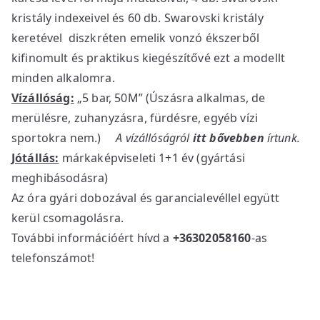
kristály indexeivel és 60 db. Swarovski kristály
keretével diszkréten emelik vonzó ékszerből
kifinomult és praktikus kiegészítővé ezt a modellt
minden alkalomra.
Vízállóság:
„5 bar, 50M” (Úszásra alkalmas, de
merülésre, zuhanyzásra, fürdésre, egyéb vízi
sportokra nem.)
A vízállóságról
itt bővebben
írtunk.
Jótállás:
márkaképviseleti 1+1 év (gyártási
meghibásodásra)
Az óra gyári dobozával és garancialevéllel együtt
kerül csomagolásra.
További információért hívd a
+36302058160
-as
telefonszámot!