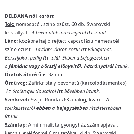
DELBANA női karóra
Tok:
nemesacél, színe ezüst, 60 db. Swarovski
kristállyal
A bevonatok minőségéről
itt
írtunk.
Lánc:
középre hajló rejtett kapcsolású nemesacél,
színe ezüst
További láncok közül
itt
válogathat.
Bőrszíjakat pedig
itt
talál. Ebben a bejegyzésben
a
fémlánc vagy bőrszíj előnyeiről, hátrányairól
írtunk.
Óratok átmérője
:
32 mm
Óraüveg:
Zafírkristály bevonatú (karcolódásmentes)
Az óraüvegek típusairól
itt
bővebben írtunk.
Szerkezet:
Svájci Ronda 763 analóg, kvarc
A
szerkezetekről
ebben a bejegyzésben
részletesebben
írtunk.
Számlap:
A minimalista gyöngyház számlapjával,
karcsú levél formájú mutatóival, 4 db. Swarovski