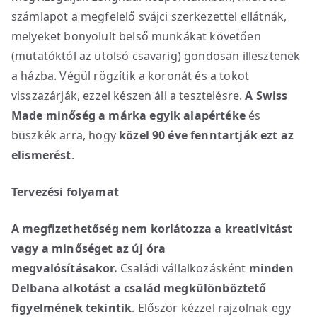
számlapot a megfelelő svájci szerkezettel ellátnák,
melyeket bonyolult belső munkákat követően
(mutatóktól az utolsó csavarig) gondosan illesztenek
a házba. Végül rögzítik a koronát és a tokot
visszazárják, ezzel készen áll a tesztelésre.
A Swiss
Made minőség a márka egyik alapértéke
és
büszkék arra, hogy
közel 90 éve fenntartják ezt az
elismerést
.
Tervezési folyamat
A megfizethetőség nem korlátozza a kreativitást
vagy a minőséget
az új óra
megvalósításakor.
Családi vállalkozásként
minden
Delbana alkotást a család megkülönböztető
figyelmének tekintik
. Először kézzel rajzolnak egy