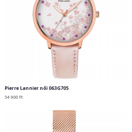
Pierre Lannier női 063G705
54 900
Ft