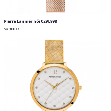
Pierre Lannier női 029L998
54 900
Ft