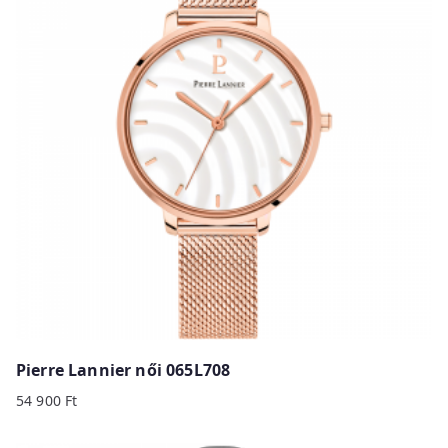
Pierre Lannier női 065L708
54 900
Ft