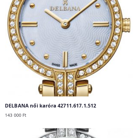
y
p
r
i
c
e
:
h
i
g
h
t
o
DELBANA női karóra 42711.617.1.512
l
143 000
Ft
o
w