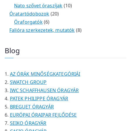
é
r
9
2
e
k
e
1
Nato szővet óraszíjak
10
k
m
t
t
r
2
r
0
Óratartódobozok
20
é
e
e
6
m
0
m
t
Óraforgatók
6
k
r
r
t
é
t
é
e
8
Falióra szerkezetek, mutatók
8
m
m
e
k
e
k
r
t
é
é
r
r
m
e
Blog
k
k
m
m
é
r
é
é
k
m
k
k
é
AZ ÓRÁK MINŐSÉGKATEGÓRIÁI
k
SWATCH GROUP
IWC SCHAFFHAUSEN ÓRAGYÁR
PATEK PHILIPPE ÓRAGYÁR
BREGUET ÓRAGYÁR
EURÓPAI ÓRAIPAR FEJLŐDÉSE
SEIKO ÓRAGYÁR