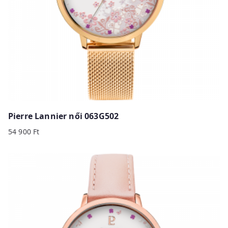
Pierre Lannier női 063G502
54 900
Ft