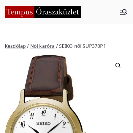
Skip
to
Tempus
Nyíregyháza
content
Órasza
küzlet
Kezdőlap
/
Női karóra
/ SEIKO női SUP370P1