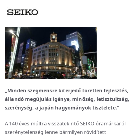
„Minden szegmensre kiterjedő töretlen fejlesztés,
állandó megújulás igénye, minőség, letisztultság,
szerénység, a japán hagyományok tisztelete.”
A 140 éves múltra visszatekintő SEIKO óramárkáról
szerénytelenség lenne bármilyen rövidített