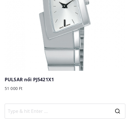
PULSAR női PJ5421X1
51 000
Ft
S
e