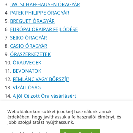
IWC SCHAFFHAUSEN ÓRAGYÁR
PATEK PHILIPPE ÓRAGYÁR
BREGUET ÓRAGYÁR
EURÓPAI ÓRAIPAR FEJLŐDÉSE
SEIKO ÓRAGYÁR
CASIO ÓRAGYÁR
ÓRASZERKEZETEK
ÓRAÜVEGEK
BEVONATOK
FÉMLÁNC VAGY BŐRSZÍJ?
VÍZÁLLÓSÁG
A jól Célzott Óra vásárlásért
Weboldalunkon sütiket (cookie) használunk annak
érdekében, hogy javíthassuk a felhasználói élményt, és
jobb szolgáltatást nyújthassunk.
Copyright © 2026
Tempus Óraszaküzlet
.
Adatkezelési