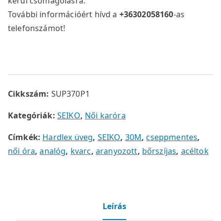
kerül csomagolásra.
További információért hívd a
+36302058160
-as
telefonszámot!
Cikkszám:
SUP370P1
Kategóriák:
SEIKO
,
Női karóra
Címkék:
Hardlex üveg
,
SEIKO
,
30M
,
cseppmentes
,
női óra
,
analóg
,
kvarc
,
aranyozott
,
bőrszíjas
,
acéltok
Leírás