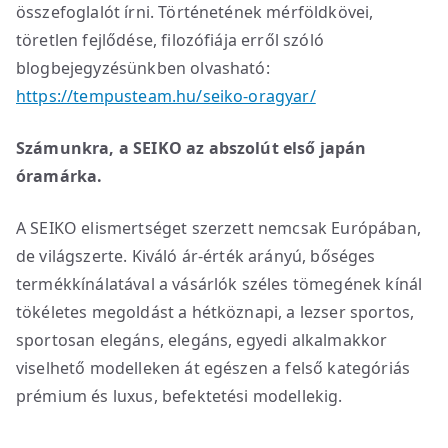
összefoglalót írni. Történetének mérföldkövei,
töretlen fejlődése, filozófiája erről szóló
blogbejegyzésünkben olvasható:
https://tempusteam.hu/seiko-oragyar/
Számunkra, a SEIKO az abszolút első japán
óramárka.
A SEIKO elismertséget szerzett nemcsak Európában,
de világszerte. Kiváló ár-érték arányú, bőséges
termékkínálatával a vásárlók széles tömegének kínál
tökéletes megoldást a hétköznapi, a lezser sportos,
sportosan elegáns, elegáns, egyedi alkalmakkor
viselhető modelleken át egészen a felső kategóriás
prémium és luxus, befektetési modellekig.