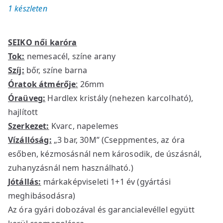
1 készleten
SEIKO női karóra
Tok:
nemesacél, színe arany
Szíj:
bőr, színe barna
Óratok átmérője
:
26mm
Óraüveg:
Hardlex kristály (nehezen karcolható),
hajlított
Szerkezet:
Kvarc, napelemes
Vízállóság:
„3 bar, 30M” (Cseppmentes, az óra
esőben, kézmosásnál nem károsodik, de úszásnál,
zuhanyzásnál nem használható.)
Jótállás:
márkaképviseleti 1+1 év (gyártási
meghibásodásra)
Az óra gyári dobozával és garancialevéllel együtt